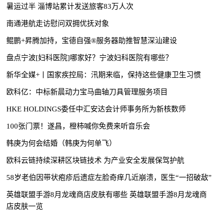
暑运过半 淄博站累计发送旅客83万人次
南通港航走访慰问双拥优抚对象
鲲鹏+昇腾加持，宝德自强®服务器助推智慧深汕建设
盘点宁波[妇科医院]哪家好？宁波妇科医院有哪些？
新华全媒+丨国家疾控局：汛期来临，保持这些健康卫生习惯
欧科亿：中标新晨动力宝马曲轴刀具管理服务项目
HKE HOLDINGS委任中汇安达会计师事务所为新核数师
100张门票！遂昌，橙柿喊你免费来听音乐会
韩庚为何会结婚（韩庚为何单飞）
欧科云链持续深耕区块链技术 为产业安全发展保驾护航
58岁老伯因带状疱疹后遗症左脸奇痒几近崩溃，医生“一招破敌”
英雄联盟手游8月龙魂商店皮肤有哪些 英雄联盟手游8月龙魂商
店皮肤一览