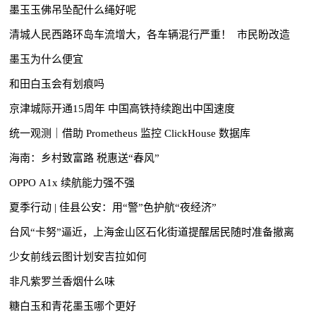
墨玉玉佛吊坠配什么绳好呢
清城人民西路环岛车流增大，各车辆混行严重！ 市民盼改造
墨玉为什么便宜
和田白玉会有划痕吗
京津城际开通15周年 中国高铁持续跑出中国速度
统一观测｜借助 Prometheus 监控 ClickHouse 数据库
海南：乡村致富路 税惠送“春风”
OPPO A1x 续航能力强不强
夏季行动 | 佳县公安：用“警”色护航“夜经济”
台风“卡努”逼近，上海金山区石化街道提醒居民随时准备撤离
少女前线云图计划安吉拉如何
非凡紫罗兰香烟什么味
糖白玉和青花墨玉哪个更好