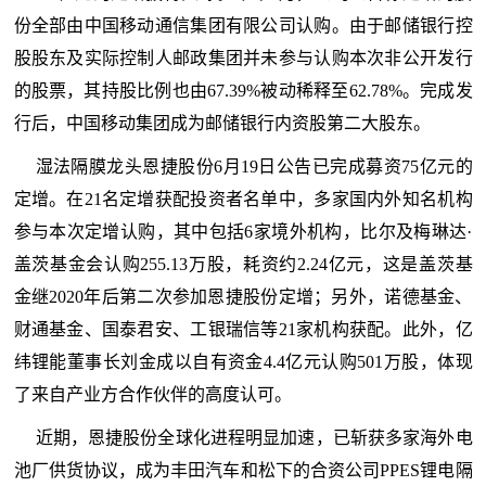
份全部由中国移动通信集团有限公司认购。由于邮储银行控
股股东及实际控制人邮政集团并未参与认购本次非公开发行
的股票，其持股比例也由67.39%被动稀释至62.78%。完成发
行后，中国移动集团成为邮储银行内资股第二大股东。
湿法隔膜龙头恩捷股份6月19日公告已完成募资75亿元的
定增。在21名定增获配投资者名单中，多家国内外知名机构
参与本次定增认购，其中包括6家境外机构，比尔及梅琳达·
盖茨基金会认购255.13万股，耗资约2.24亿元，这是盖茨基
金继2020年后第二次参加恩捷股份定增；另外，诺德基金、
财通基金、国泰君安、工银瑞信等21家机构获配。此外，亿
纬锂能董事长刘金成以自有资金4.4亿元认购501万股，体现
了来自产业方合作伙伴的高度认可。
近期，恩捷股份全球化进程明显加速，已斩获多家海外电
池厂供货协议，成为丰田汽车和松下的合资公司PPES锂电隔