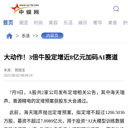
首页
潮流
时尚
美容
乐活
娱乐
奢华
美食
护
>
>
>
内容页
乐活
大动作！3倍牛股定增近8亿元加码AI赛道
来源：
数据宝
2023-08-02 00:04:16
7月9日，A股共2家公司发布定增相关公告，其中海天瑞
声、普源精电的定增预案获股东大会通过。
此前，海天瑞声抛出定增预案，拟定增不超过1206.5036
万股，募资不超过7.8989亿元，用于投资“AI大模型训练数据