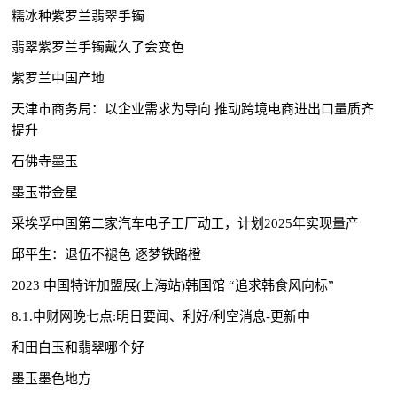
糯冰种紫罗兰翡翠手镯
翡翠紫罗兰手镯戴久了会变色
紫罗兰中国产地
天津市商务局：以企业需求为导向 推动跨境电商进出口量质齐
提升
石佛寺墨玉
墨玉带金星
采埃孚中国第二家汽车电子工厂动工，计划2025年实现量产
邱平生：退伍不褪色 逐梦铁路橙
2023 中国特许加盟展(上海站)韩国馆 “追求韩食风向标”
8.1.中财网晚七点:明日要闻、利好/利空消息-更新中
和田白玉和翡翠哪个好
墨玉墨色地方