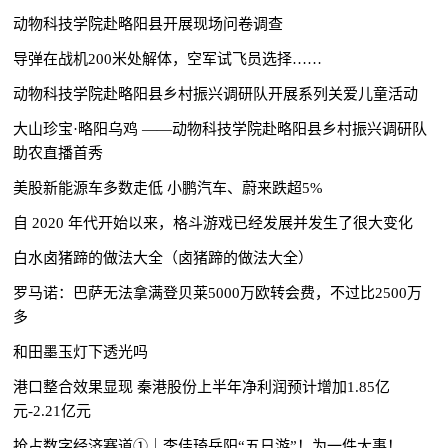
动物科技学院赴略阳县开展现场问卷调查
导弹在战机200米处解体，空军试飞员选择……
动物科技学院赴略阳县乡村振兴调研队开展系列关爱儿童活动
大山珍宝·略阳乌鸡 ——动物科技学院赴略阳县乡村振兴调研队
助农直播首秀
美股新能源车多数走低 小鹏汽车、蔚来跌超5%
自 2020 年代开始以来，格斗游戏已经发展并发生了很大变化
白水卤猪蹄的做法大全（卤猪蹄的做法大全）
罗马诺：巴萨无法拿满登贝莱5000万欧转会费，不过比2500万
多
和田墨玉灯下透光吗
港口整合效果显现 秦港股份上半年净利润预计增加1.85亿
元-2.21亿元
抢占数字经济赛道①｜李佳琦岳阳“五日游”！为一件大事！