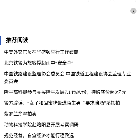
x
推荐阅读
中美外交官员在华盛顿举行工作磋商
北京铁警为旅客撑起雨中“安全伞”
中国铁路建设监理协会委员会 中国铁道工程建设协会监理专业
委员会
隆平高科拟参与竞买隆平发展7.14%股份，挂牌底价超8亿元
警方辟谣：“女子和闺蜜吃饭遭陌生男子要求陪酒”系摆拍
紫罗兰翡翠拍卖
动物科技学院赴略阳县开展考察调研
规范经营，盲盒经济才能行稳致远