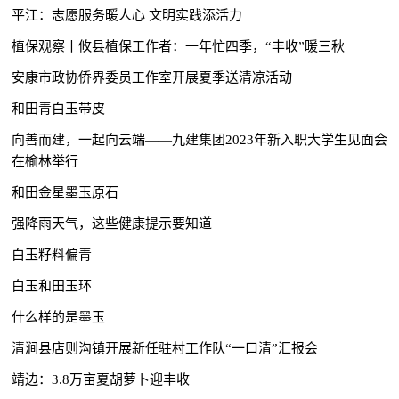
平江：志愿服务暖人心 文明实践添活力
植保观察丨攸县植保工作者：一年忙四季，“丰收”暖三秋
安康市政协侨界委员工作室开展夏季送清凉活动
和田青白玉带皮
向善而建，一起向云端——九建集团2023年新入职大学生见面会
在榆林举行
和田金星墨玉原石
强降雨天气，这些健康提示要知道
白玉籽料偏青
白玉和田玉环
什么样的是墨玉
清涧县店则沟镇开展新任驻村工作队“一口清”汇报会
靖边：3.8万亩夏胡萝卜迎丰收