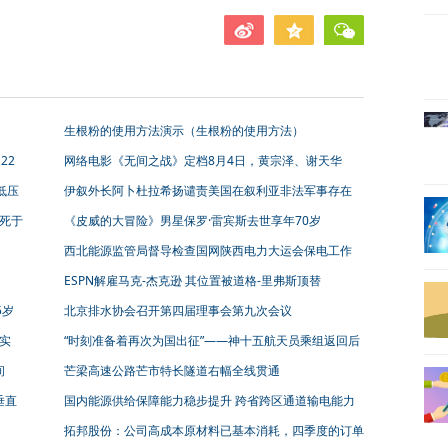
生根粉的使用方法演示（生根粉的使用方法）
22
网络电影《无间之战》定档8月4日，黄宗泽、谢天华
《潜行狙击》后再合作
低压
伊叙外长阿卜杜拉希扬谴责美国在叙利亚非法军事存在
似死于
《皮威的大冒险》男星保罗·雷宾斯去世享年70岁
西北能源监管局督导检查国网陕西电力大运会保电工作
ESPN解雇马克-杰克逊 其位置被道格-里弗斯顶替
5岁
北京排水协会召开第四届理事会第九次会议
实
“时刻准备着再次为国出征”——神十五航天员乘组返回后
首次公开亮相
间
芒梁高速公路芒市特长隧道右幅全线贯通
垂直
国内能源供给保障能力稳步提升 跨省跨区通道输电能力
进一步提升
拓邦股份：公司高成本原材料已基本消耗，四季度的订单