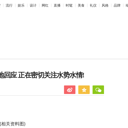
蜜
流行
娱乐
设计
网红
直播
时髦
美食
礼仪
风格
品牌
地回应 正在密切关注水势水情!
(相关资料图)