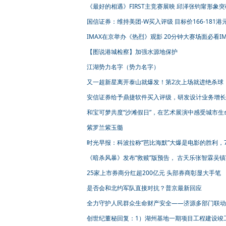
《最好的相遇》FIRST主竞赛展映 邱泽张钧甯形象
众惊呼认不出
国信证券：维持美团-W买入评级 目标价166-181港
IMAX在京举办《热烈》观影 20分钟大赛场面必看IM
【图说港城检察】加强水源地保护
江湖势力名字（势力名字）
又一超新星离开泰山就爆发！第2次上场就进绝杀球
一点不弱！
安信证券给予鼎捷软件买入评级，研发设计业务增长
速，携手微软布局AI＋B端落地
和宝可梦共度“沙滩假日”，在艺术展演中感受城市生
力，“2023暑期消费季”精彩继续
紫罗兰紫玉髓
时光早报：科波拉称“芭比海默”大爆是电影的胜利，
内地票房创纪录
《暗杀风暴》发布“救赎”版预告， 古天乐张智霖吴
互试探
25家上市券商分红超200亿元 头部券商彰显大手笔
是否会和北约军队直接对抗？普京最新回应
全力守护人民群众生命财产安全——济源多部门联动
台风“杜苏芮”工作侧记
创世纪董秘回复：1）湖州基地一期项目工程建设竣