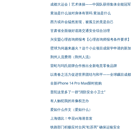
但还需要进行其他多项验收
成都大运会丨艺术体操——中国队获得集体全能冠军
黄油是什么油对身体有害吗 黄油是什么
西方或许会猛然发现，被孤立的竟是自己
甘肃省全面做好道路交通安全综合治理
兴安盟心理咨询师报考【心理咨询师报考条件要求】
壁球为何越来越火？这个小众项目成留学申请的新加
荆州人流费用（荆州人流）
雷蛇与玛氏箭牌合作推出全新电竞零食品牌
以青春之活力促进世界团结与和平——全球瞩目成都
会隆重开幕
全新iPhone 14 Pro Max限时抢购
普陀这里多了一群“消防安全小卫士”
有人触犯我的肖像权怎办
爱如什么作文（爱如什么）
上海德比！申花vs海港首发
铁路部门积极应对台风“杜苏芮” 确保运输安全