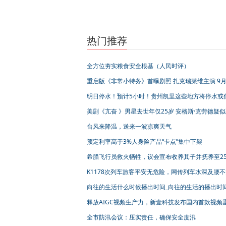
热门推荐
全方位夯实粮食安全根基（人民时评）
重启版《非常小特务》首曝剧照 扎克瑞莱维主演 9月
日上线
明日停水！预计5小时！贵州凯里这些地方将停水或
供水
美剧《亢奋 》男星去世年仅25岁 安格斯·克劳德疑
服药过量
台风来降温，送来一波凉爽天气
预定利率高于3%人身险产品“卡点”集中下架
希腊飞行员救火牺牲，议会宣布收养其子并抚养至2
K1178次列车旅客平安无危险，网传列车水深及腰不
向往的生活什么时候播出时间_向往的生活的播出时
释放AIGC视频生产力，新壹科技发布国内首款视频
大模型
全市防汛会议：压实责任，确保安全度汛