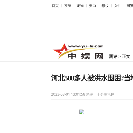
首页
瘦身
宠物
美白
彩妆
女性
闺
测评
>
正文
河北500多人被洪水围困?当
2023-08-01 13:01:58
来源：十分生活网