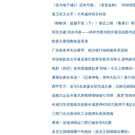
《龙与地下城2》还有可能，《变形金刚》《特种部
联动推进
葛卫东又出手！大举减持容百科技
《蜘蛛侠：超越宇宙（下）》推迟上映 《毒液3》明
月上映
军民共建 同沐书香——钟祥市图书馆开展流动图书
营活动
欧股主要指数收盘普涨
广东税务率先在横琴、南沙推行纳税服务承诺制
华语电影首次开幕圣塞巴斯蒂安新导演单元 梁鸣新
《逍遥游》开创电影节新纪录
电影《热烈》发布团魂燃起来 特辑！今日上映燃动
暑期合家欢首选！《忍者神龟：变种大乱斗》新片段
神龟萌翻天
西甲官方：皇马5名新援全部完成注册，贝林厄姆国
未确定
成都大运会开幕式用蜀绣蜀锦做引导牌，寓意“前程锦
长城汽车控股股东创新长城质押4500万股用于满足
融资需求
三部门出台推动轻工业稳增长政策措施
离谱！这场演唱会门票已被炒至6位数
洛克王国喵喵哪个性格好（洛克王国喵喵在哪抓）