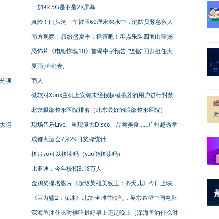
趋势
一加9R 5G是不是2K屏幕
真险！门头沟一车被困60厘米深水中，消防员紧急救人
南方观察 | 缤纷盛夏季：摇滚吧！零点乐队四面山震撼
开唱！
恐怖片《电锯惊魂10》首曝中字预告 “竖锯”回归担任大
反派
夏雨[柳梢青]
分项
商人
微软对Xbox主机上安装未经授权模拟器的用户进行封禁
封禁15天
北京眼部整形医院排名（北京最好的眼部整形医院）
大运
现场音乐Live、重现复古Disco、品尝美食……广州越秀举
办微醺生活节 在珠江边悦享夜色精彩
成都大运会7月29日奖牌统计
拼音yo可以拼读吗（yuo能拼读吗）
比亚迪：今年校招3.18万人
金鸡奖提名影片《超级英雄美猴王：齐天儿》今日上映
嗨玩西游全家开心
《巨齿鲨2：深渊》北京·全球首映礼，吴京希望中国电影
越来越有
深海鱼油什么时候吃最好早上还是晚上（深海鱼油什么时