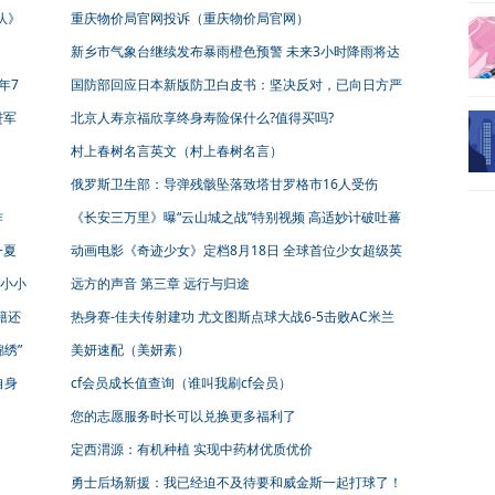
候吃最好）
队》
重庆物价局官网投诉（重庆物价局官网）
新乡市气象台继续发布暴雨橙色预警 未来3小时降雨将达
50毫米
年7
国防部回应日本新版防卫白皮书：坚决反对，已向日方严
正交涉
进军
北京人寿京福欣享终身寿险保什么?值得买吗?
村上春树名言英文（村上春树名言）
俄罗斯卫生部：导弹残骸坠落致塔甘罗格市16人受伤
作
《长安三万里》曝“云山城之战”特别视频 高适妙计破吐蕃
之围
一夏
动画电影《奇迹少女》定档8月18日 全球首位少女超级英
雄酷飒来袭！
小小
远方的声音 第三章 远行与归途
籍还
热身赛-佳夫传射建功 尤文图斯点球大战6-5击败AC米兰
绣”
美妍速配（美妍素）
自身
cf会员成长值查询（谁叫我刷cf会员）
您的志愿服务时长可以兑换更多福利了
定西渭源：有机种植 实现中药材优质优价
勇士后场新援：我已经迫不及待要和威金斯一起打球了！