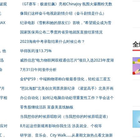
稳中向好
突破观
《GT赛车：极速狂飙》亮相ChinaJoy 氛围火爆圈粉无数
元
像我们这样奋斗电视剧剧情介绍（奋斗剧情是什么）
AX
纪录电影《雪豹和她的朋友们》首映，“希望观众成为雪
豹的新朋友”
国家医保局公布二季度跨省异地就医直接结算情况
2023海南中考录取结果什么时候公布？
全
，他
毕得医药涨13.75%
迅
威胜信息“电力物联网双模通信芯片”项目入选2023年度湖
南省重点研发计划项目
命
7月31日午间涨停分析
金铲铲S9：中端购物堪称白银最香强化，轻松追三星五
费！
7月
“芭比海默”北美创次周票房新纪录 《灌篮高手》北美开画
表现一般
镇宇相
办公自动化｜如何让电脑自动处理重复性工作？学会这个
就够了……
零售股继续活跃 富森美直线触板
当我想你的时候原唱歌词（当我想你的时候原唱是谁）
应对
8月起这些新规将影响你我生活 涉及就业、个税等
工，
研学游、音乐会、City Walk……从暑期文旅热点看文旅新