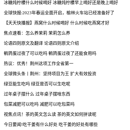
冰糖炖柠檬什么时候喝好 冰糖炖柠檬早上喝好还是晚上喝好
全球快报:2023年春运全面开启，榆林火车站已经准备好了
【天天快播报】燕窝什么时候喝好 什么时候吃燕窝才好
焦点速看：怎么养茉莉 茉莉怎么养
论语四则原文及翻译 论语四则原文介绍
鹌鹑蛋过夜了可以吃吗 鹌鹑蛋过夜了还能食用吗
热议：优秀！荆州这项工作全省第一
全球微头条丨荆州：坚持项目为王 扩大有效投资
绿豆能生吃吗 绿豆是否可以生吃呢
过年桌子摆什么 过年桌子摆啥东西
包菜减肥可以吃吗 减肥可以吃包菜吗
视焦点讯！茶的英文怎么读 茶的英文如何拼读呢
今日要闻!吃干姜有什么好处 吃干姜的好处有哪些