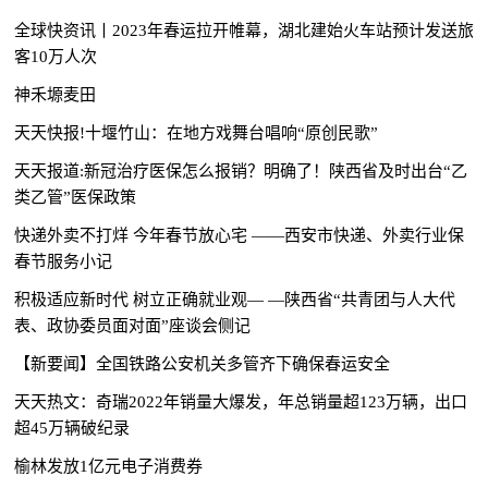
全球快资讯丨2023年春运拉开帷幕，湖北建始火车站预计发送旅
客10万人次
神禾塬麦田
天天快报!十堰竹山：在地方戏舞台唱响“原创民歌”
天天报道:新冠治疗医保怎么报销？明确了！陕西省及时出台“乙
类乙管”医保政策
快递外卖不打烊 今年春节放心宅 ——西安市快递、外卖行业保
春节服务小记
积极适应新时代 树立正确就业观— —陕西省“共青团与人大代
表、政协委员面对面”座谈会侧记
【新要闻】全国铁路公安机关多管齐下确保春运安全
天天热文：奇瑞2022年销量大爆发，年总销量超123万辆，出口
超45万辆破纪录
榆林发放1亿元电子消费券