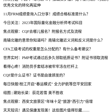
优秀文化的转化再延伸
11月FRM成绩查询入口分享！成绩合格标准是什么？
今日关注：2023年国际量化金融分析师考试科目
焦点观察：CQF去哪儿报名？附报名方式及流程
南辕北辙的意思你知道吗？南辕北辙近义词和反义词是什么？
CFA三级考试的权重是怎么分配的？有什么备考建议？
世界实时：PMP考试通过后多久领取纸质证书？附证书领取流程
看得心疼！消防员手套结冰被牢牢冻在栏杆上
CQF是什么证书？证书是由谁颁发的？
每日快报!枝江开启“春运模式” 全力护航等您平安回家
组图 | 建始长梁：荻花若雪 美不胜收
焦点观察：西安文旅景区“年味十足”旅游“西引力”倍增
天天短讯！遇见保康发现美！这些图片值得珍藏……