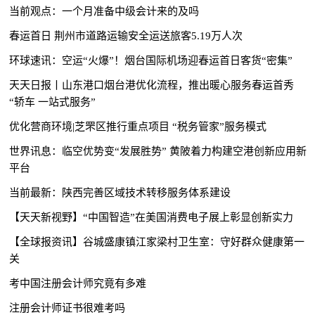
当前观点：一个月准备中级会计来的及吗
春运首日 荆州市道路运输安全运送旅客5.19万人次
环球速讯：空运“火爆”！烟台国际机场迎春运首日客货“密集”
天天日报丨山东港口烟台港优化流程，推出暖心服务春运首秀
“轿车 一站式服务”
优化营商环境|芝罘区推行重点项目 “税务管家”服务模式
世界讯息：临空优势变“发展胜势” 黄陂着力构建空港创新应用新
平台
当前最新：陕西完善区域技术转移服务体系建设
【天天新视野】“中国智造”在美国消费电子展上彰显创新实力
【全球报资讯】谷城​盛康镇江家梁村卫生室：守好群众健康第一
关
考中国注册会计师究竟有多难
注册会计师证书很难考吗