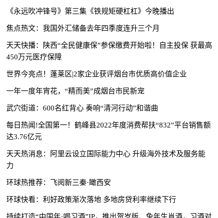
《永远吹冲锋号》第三集《铁规矩硬杠杠》今晚播出
焦点热文：我国外汇储备去年四季度连升三个月
天天快播：陕西“全民健康保”参保缴费开始啦！自主投保 获最高
450万元医疗保障
世界今亮点！蓬莱区|2家企业获评烟台市优质高价值企业
一年一度年宵花，“精而美”成烟台市民新宠
武穴街道：600名红背心 奏响“清河行动”和谐曲
每日热闻!全国第一！鹤峰县2022年度消费帮扶“832”平台销售额
达3.76亿元
天天热消息：阿里云设立国际能力中心 升级海外技术及服务能
力
环球热推荐：飞阅新三秦·瞰西安
环球快看：利好政策渐次落地 多地房贷利率继续下行
持续打造“中国年·喝习酒”IP，推出贺岁版、兔年生肖酒，习酒对