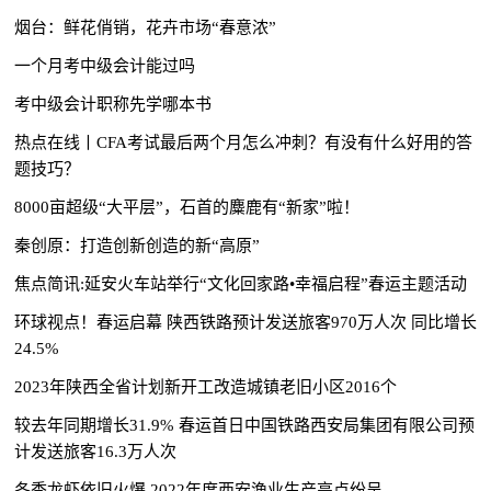
烟台：鲜花俏销，花卉市场“春意浓”
一个月考中级会计能过吗
考中级会计职称先学哪本书
热点在线丨CFA考试最后两个月怎么冲刺？有没有什么好用的答
题技巧？
8000亩超级“大平层”，石首的麋鹿有“新家”啦！
秦创原：打造创新创造的新“高原”
焦点简讯:延安火车站举行“文化回家路•幸福启程”春运主题活动
环球视点！春运启幕 陕西铁路预计发送旅客970万人次 同比增长
24.5%
2023年陕西全省计划新开工改造城镇老旧小区2016个
较去年同期增长31.9% 春运首日中国铁路西安局集团有限公司预
计发送旅客16.3万人次
冬季龙虾依旧火爆 2022年度西安渔业生产亮点纷呈