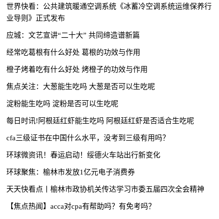
世界快看：公共建筑暖通空调系统《冰蓄冷空调系统运维保养行
业导则》正式发布
应城：文艺宣讲“二十大” 共同缔造谱新篇
经常吃葛根有什么好处 葛根的功效与作用
橙子烤着吃有什么好处 烤橙子的功效与作用
焦点关注：大葱能生吃吗 大葱是否可以生吃呢
淀粉能生吃吗 淀粉是否可以生吃呢
每日时讯!阿根廷红虾能生吃吗 阿根廷红虾是否适合生吃呢
cfa三级证书在中国什么水平，没考到三级有用吗？
环球微资讯！春运启动！绥德火车站出行新变化
环球聚焦：榆林市发放1亿元电子消费券
天天快看点丨榆林市政协机关传达学习市委五届四次全会精神
【焦点热闻】acca对cpa有帮助吗？有免考吗？