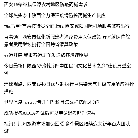
西安16条举措保障农村地区防疫药械需求
全球热头条丨陕西全力保障疫情防控药械生产供应
“绿马甲”首乘接待员全面上线 西安咸阳国际机场服务旅客出行
百事通！西安市优化新冠患者治疗费用医保政策 异地就医住院
患者费用继续执行全国跨省清算政策
春运开启 我市客运班车发送旅客增速明显
今日最新！陕西3案例获评“中国民间文化艺术之乡”建设典型案
例
环球观点：西安1月8日18时起执行重污染天气Ⅱ级应急响应减排
措施
世界信息:acca要考几门？科目怎么样搭配才好？
成功报名ACCA考试后可以申请退考吗？速看
视讯！荆州旅游市场加速回暖 多个景区陆续迎来新年百人团队
游