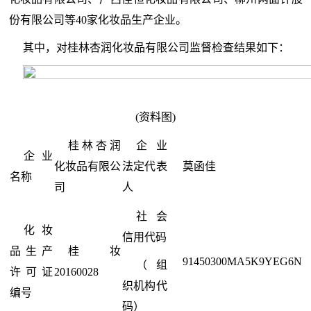
份有限公司等40家化妆品生产企业。
其中，对桂林杏润化妆品有限公司监督检查结果如下：
(资料图)
桂林杏润
企业
企业
化妆品有限公
法定代表
莫函佳
名称
司
人
社会
化妆
信用代码
品生产
桂妆
91450300MA5K9YEG6N
（组
许可证
20160028
织机构代
编号
码）