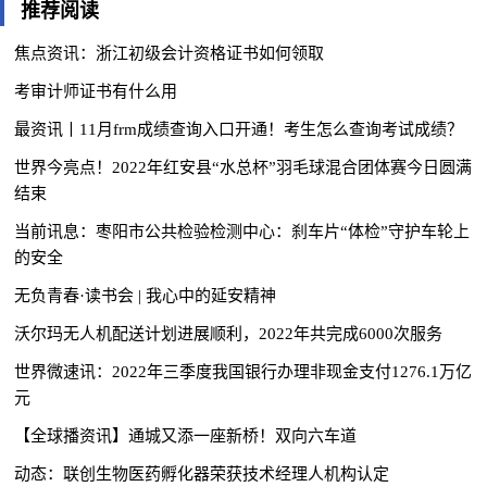
推荐阅读
焦点资讯：浙江初级会计资格证书如何领取
考审计师证书有什么用
最资讯丨11月frm成绩查询入口开通！考生怎么查询考试成绩？
世界今亮点！2022年红安县“水总杯”羽毛球混合团体赛今日圆满
结束
当前讯息：枣阳市公共检验检测中心：刹车片“体检”守护车轮上
的安全
无负青春·读书会 | 我心中的延安精神
沃尔玛无人机配送计划进展顺利，2022年共完成6000次服务
世界微速讯：2022年三季度我国银行办理非现金支付1276.1万亿
元
【全球播资讯】通城又添一座新桥！双向六车道
动态：联创生物医药孵化器荣获技术经理人机构认定