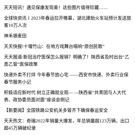
天天短讯！遇见保康发现美！这些图片值得珍藏……
全球快资讯丨2023年春运拉开帷幕，湖北建始火车站预计发送旅
客10万人次
神禾塬麦田
天天快报!十堰竹山：在地方戏舞台唱响“原创民歌”
天天报道:新冠治疗医保怎么报销？明确了！陕西省及时出台“乙
类乙管”医保政策
快递外卖不打烊 今年春节放心宅 ——西安市快递、外卖行业保
春节服务小记
积极适应新时代 树立正确就业观— —陕西省“共青团与人大代
表、政协委员面对面”座谈会侧记
【新要闻】全国铁路公安机关多管齐下确保春运安全
天天热文：奇瑞2022年销量大爆发，年总销量超123万辆，出口
超45万辆破纪录