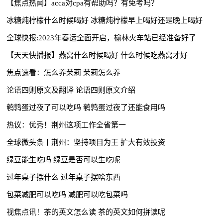
【焦点热闻】acca对cpa有帮助吗？有免考吗？
冰糖炖柠檬什么时候喝好 冰糖炖柠檬早上喝好还是晚上喝好
全球快报:2023年春运全面开启，榆林火车站已经准备好了
【天天快播报】燕窝什么时候喝好 什么时候吃燕窝才好
焦点速看：怎么养茉莉 茉莉怎么养
论语四则原文及翻译 论语四则原文介绍
鹌鹑蛋过夜了可以吃吗 鹌鹑蛋过夜了还能食用吗
热议：优秀！荆州这项工作全省第一
全球微头条丨荆州：坚持项目为王 扩大有效投资
绿豆能生吃吗 绿豆是否可以生吃呢
过年桌子摆什么 过年桌子摆啥东西
包菜减肥可以吃吗 减肥可以吃包菜吗
视焦点讯！茶的英文怎么读 茶的英文如何拼读呢