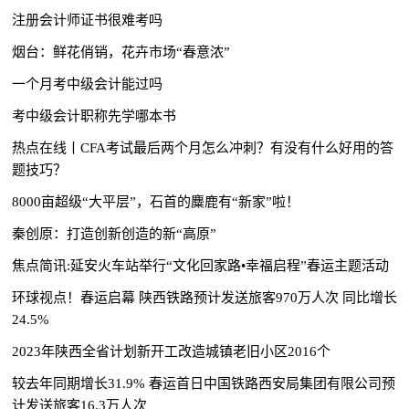
注册会计师证书很难考吗
烟台：鲜花俏销，花卉市场“春意浓”
一个月考中级会计能过吗
考中级会计职称先学哪本书
热点在线丨CFA考试最后两个月怎么冲刺？有没有什么好用的答
题技巧？
8000亩超级“大平层”，石首的麋鹿有“新家”啦！
秦创原：打造创新创造的新“高原”
焦点简讯:延安火车站举行“文化回家路•幸福启程”春运主题活动
环球视点！春运启幕 陕西铁路预计发送旅客970万人次 同比增长
24.5%
2023年陕西全省计划新开工改造城镇老旧小区2016个
较去年同期增长31.9% 春运首日中国铁路西安局集团有限公司预
计发送旅客16.3万人次