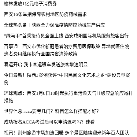
榆林发放1亿元电子消费券
西安16条举措保障农村地区防疫药械需求
全球热头条丨陕西全力保障疫情防控药械生产供应
“绿马甲”首乘接待员全面上线 西安咸阳国际机场服务旅客出行
百事通！西安市优化新冠患者治疗费用医保政策 异地就医住院
患者费用继续执行全国跨省清算政策
春运开启 我市客运班车发送旅客增速明显
今日最新！陕西3案例获评“中国民间文化艺术之乡”建设典型案
例
环球观点：西安1月8日18时起执行重污染天气Ⅱ级应急响应减排
措施
世界信息:acca要考几门？科目怎么样搭配才好？
成功报名ACCA考试后可以申请退考吗？速看
视讯！荆州旅游市场加速回暖 多个景区陆续迎来新年百人团队