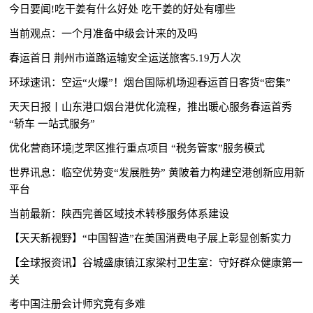
今日要闻!吃干姜有什么好处 吃干姜的好处有哪些
当前观点：一个月准备中级会计来的及吗
春运首日 荆州市道路运输安全运送旅客5.19万人次
环球速讯：空运“火爆”！烟台国际机场迎春运首日客货“密集”
天天日报丨山东港口烟台港优化流程，推出暖心服务春运首秀
“轿车 一站式服务”
优化营商环境|芝罘区推行重点项目 “税务管家”服务模式
世界讯息：临空优势变“发展胜势” 黄陂着力构建空港创新应用新
平台
当前最新：陕西完善区域技术转移服务体系建设
【天天新视野】“中国智造”在美国消费电子展上彰显创新实力
【全球报资讯】谷城​盛康镇江家梁村卫生室：守好群众健康第一
关
考中国注册会计师究竟有多难