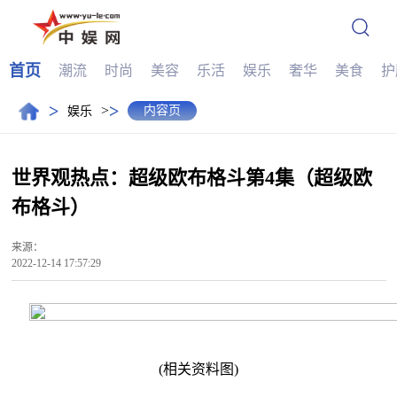
首页
潮流
时尚
美容
乐活
娱乐
奢华
美食
护
>
>
>
内容页
娱乐
世界观热点：超级欧布格斗第4集（超级欧
布格斗）
来源：
2022-12-14 17:57:29
(相关资料图)