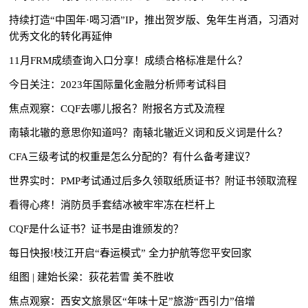
持续打造“中国年·喝习酒”IP，推出贺岁版、兔年生肖酒，习酒对
优秀文化的转化再延伸
11月FRM成绩查询入口分享！成绩合格标准是什么？
今日关注：2023年国际量化金融分析师考试科目
焦点观察：CQF去哪儿报名？附报名方式及流程
南辕北辙的意思你知道吗？南辕北辙近义词和反义词是什么？
CFA三级考试的权重是怎么分配的？有什么备考建议？
世界实时：PMP考试通过后多久领取纸质证书？附证书领取流程
看得心疼！消防员手套结冰被牢牢冻在栏杆上
CQF是什么证书？证书是由谁颁发的？
每日快报!枝江开启“春运模式” 全力护航等您平安回家
组图 | 建始长梁：荻花若雪 美不胜收
焦点观察：西安文旅景区“年味十足”旅游“西引力”倍增