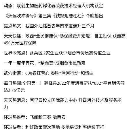
动态：联创生物医药孵化器荣获技术经理人机构认定
《永远吹冲锋号》第三集《铁规矩硬杠杠》今晚播出
焦点热文：我国外汇储备去年四季度连升三个月
天天快播：陕西“全民健康保”参保缴费开始啦！自主投保 获最高
450万元医疗保障
世界今亮点！蓬莱区|2家企业获评烟台市优质高价值企业
一年一度年宵花，“精而美”成烟台市民新宠
武穴街道：600名红背心 奏响“清河行动”和谐曲
每日热闻!全国第一！鹤峰县2022年度消费帮扶“832”平台销售额
达3.76亿元
天天热消息：阿里云设立国际能力中心 升级海外技术及服务能
力
环球热推荐：飞阅新三秦·瞰西安
环球快看：利好政策渐次落地 多地房贷利率继续下行