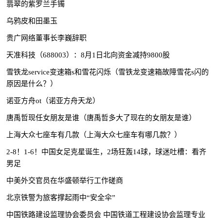
翡翠的紫罗兰手镯
乌鸦皮和田墨玉
贵广网络董事长李巍辞职
天准科技（688003）：8月1日北向资金减持9800股
雪铁龙service变速箱s和雪花闪烁（雪铁龙变速箱故障雪花s闪的
原因是什么？）
诺亚方舟ot（诺亚方舟天龙）
唐禹哲现任女朋友是谁（唐禹哲多大了现在的女朋友是谁）
上海大众七座车有几款（上海大众七座车有哪几款？）
2-8！1-6！中国女足克星诞生，2场狂轰14球，球迷吐槽：看齐
男足
中美外交官员在华盛顿举行工作磋商
北京铁警为旅客撑起雨中“安全伞”
中国铁路建设监理协会委员会 中国铁道工程建设协会监理专业