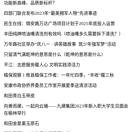
功能新高峰、品质新标杆？
四部门联合发布2023年“最美拥军人物”先进事迹
民生在线：锦安路万达广场项目计划于2025年底投入运营
丰田纯牌喷油嘴清洗剂有效吗（喷油嘴多久需要拆下清洗？）
万年路社区举办“庆八一 · 讲英雄故事 筑少年强军梦”活动
只留清气满乾坤的意思是什么（乾坤的意思是什么）
平江：志愿服务暖人心 文明实践添活力
植保观察丨攸县植保工作者：一年忙四季，“丰收”暖三秋
安康市政协侨界委员工作室开展夏季送清凉活动
和田青白玉带皮
向善而建，一起向云端——九建集团2023年新入职大学生见面会
在榆林举行
和田金星墨玉原石