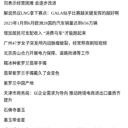
司表示经营困难 会逐步改进
解说热议LNG拿下赛点：GALA似乎比赛越关键发挥的越好啊
2023年1月到6月欧洲28国的汽车销量达到656万辆
增加居民可支配收入 “消费马车”才能跑起来
广州47岁女子突发颅内动脉瘤破裂，经常熬夜刷短视频
北京房山合力开展电力保障、道路抢通等工作
糯冰种紫罗兰翡翠手镯
翡翠紫罗兰手镯戴久了会变色
紫罗兰中国产地
天津市商务局：以企业需求为导向 推动跨境电商进出口量质齐
提升
石佛寺墨玉
墨玉带金星