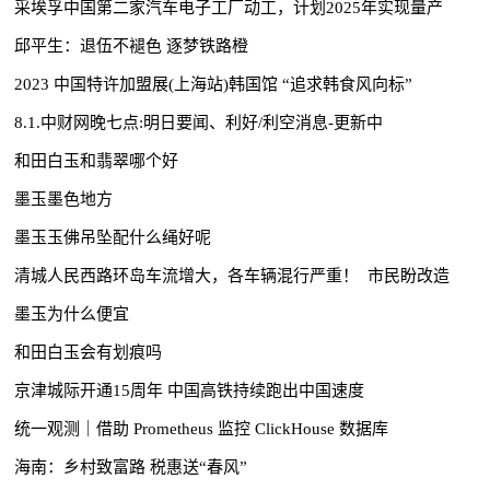
采埃孚中国第二家汽车电子工厂动工，计划2025年实现量产
邱平生：退伍不褪色 逐梦铁路橙
2023 中国特许加盟展(上海站)韩国馆 “追求韩食风向标”
8.1.中财网晚七点:明日要闻、利好/利空消息-更新中
和田白玉和翡翠哪个好
墨玉墨色地方
墨玉玉佛吊坠配什么绳好呢
清城人民西路环岛车流增大，各车辆混行严重！ 市民盼改造
墨玉为什么便宜
和田白玉会有划痕吗
京津城际开通15周年 中国高铁持续跑出中国速度
统一观测｜借助 Prometheus 监控 ClickHouse 数据库
海南：乡村致富路 税惠送“春风”