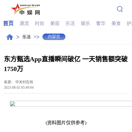
首页
潮流
时尚
美容
乐活
娱乐
奢华
美食
护
>
>
>
内容页
乐活
东方甄选App直播瞬间破亿 一天销售额突破
1750万
来源：
中关村在线
2023-08-02 05:49:04
(资料图片仅供参考)