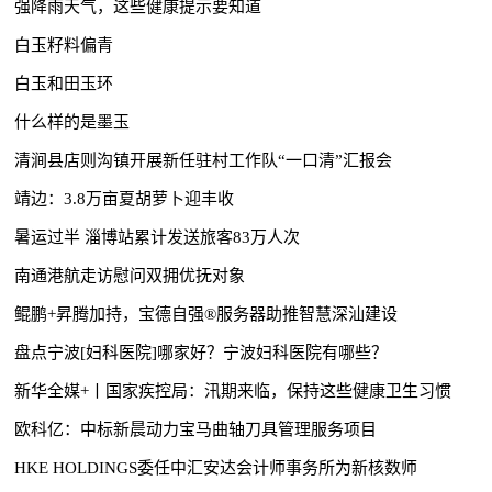
强降雨天气，这些健康提示要知道
白玉籽料偏青
白玉和田玉环
什么样的是墨玉
清涧县店则沟镇开展新任驻村工作队“一口清”汇报会
靖边：3.8万亩夏胡萝卜迎丰收
暑运过半 淄博站累计发送旅客83万人次
南通港航走访慰问双拥优抚对象
鲲鹏+昇腾加持，宝德自强®服务器助推智慧深汕建设
盘点宁波[妇科医院]哪家好？宁波妇科医院有哪些？
新华全媒+丨国家疾控局：汛期来临，保持这些健康卫生习惯
欧科亿：中标新晨动力宝马曲轴刀具管理服务项目
HKE HOLDINGS委任中汇安达会计师事务所为新核数师