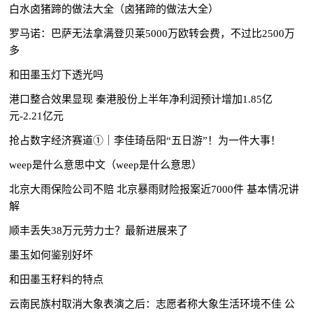
白水卤猪蹄的做法大全（卤猪蹄的做法大全）
罗马诺：巴萨无法拿满登贝莱5000万欧转会费，不过比2500万
多
和田墨玉灯下透光吗
港口整合效果显现 秦港股份上半年净利润预计增加1.85亿
元-2.21亿元
抢占数字经济赛道①｜李佳琦岳阳“五日游”！为一件大事！
weep是什么意思中文（weep是什么意思）
北京大雨保险公司不赔 北京暴雨财险报案近7000件 基本情况讲
解
顺丰丢失38万元劳力士？最新进展来了
墨玉如何鉴别好坏
和田墨玉籽料的特点
云南民族村取消大象表演之后：志愿者称大象生活环境不佳 公