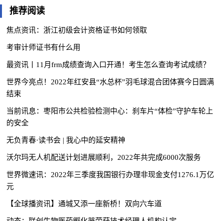
推荐阅读
焦点资讯：浙江初级会计资格证书如何领取
考审计师证书有什么用
最资讯丨11月frm成绩查询入口开通！考生怎么查询考试成绩？
世界今亮点！2022年红安县“水总杯”羽毛球混合团体赛今日圆满
结束
当前讯息：枣阳市公共检验检测中心：刹车片“体检”守护车轮上
的安全
无负青春·读书会 | 我心中的延安精神
沃尔玛无人机配送计划进展顺利，2022年共完成6000次服务
世界微速讯：2022年三季度我国银行办理非现金支付1276.1万亿
元
【全球播资讯】通城又添一座新桥！双向六车道
动态：联创生物医药孵化器荣获技术经理人机构认定