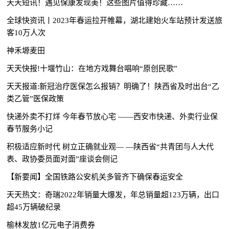
天天短讯！遇见保康发现美！这些图片值得珍藏……
全球快资讯丨2023年春运拉开帷幕，湖北建始火车站预计发送旅
客10万人次
神禾塬麦田
天天快报!十堰竹山：在地方戏舞台唱响“原创民歌”
天天报道:新冠治疗医保怎么报销？明确了！陕西省及时出台“乙
类乙管”医保政策
快递外卖不打烊 今年春节放心宅 ——西安市快递、外卖行业保
春节服务小记
积极适应新时代 树立正确就业观— —陕西省“共青团与人大代
表、政协委员面对面”座谈会侧记
【新要闻】全国铁路公安机关多管齐下确保春运安全
天天热文：奇瑞2022年销量大爆发，年总销量超123万辆，出口
超45万辆破纪录
榆林发放1亿元电子消费券