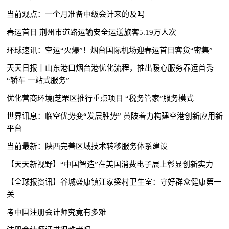
当前观点：一个月准备中级会计来的及吗
春运首日 荆州市道路运输安全运送旅客5.19万人次
环球速讯：空运“火爆”！烟台国际机场迎春运首日客货“密集”
天天日报丨山东港口烟台港优化流程，推出暖心服务春运首秀
“轿车 一站式服务”
优化营商环境|芝罘区推行重点项目 “税务管家”服务模式
世界讯息：临空优势变“发展胜势” 黄陂着力构建空港创新应用新
平台
当前最新：陕西完善区域技术转移服务体系建设
【天天新视野】“中国智造”在美国消费电子展上彰显创新实力
【全球报资讯】谷城​盛康镇江家梁村卫生室：守好群众健康第一
关
考中国注册会计师究竟有多难