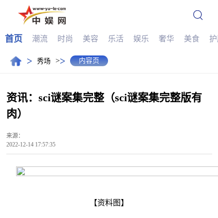
首页
潮流
时尚
美容
乐活
娱乐
奢华
美食
护
>
>
>
内容页
秀场
资讯：sci谜案集完整（sci谜案集完整版有
肉）
来源：
2022-12-14 17:57:35
【资料图】