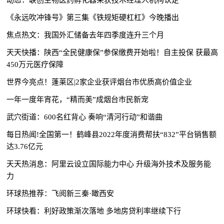
《永远吹冲锋号》第三集《铁规矩硬杠杠》今晚播出
焦点热文：我国外汇储备去年四季度连升三个月
天天快播：陕西“全民健康保”参保缴费开始啦！自主投保 获最高
450万元医疗保障
世界今亮点！蓬莱区|2家企业获评烟台市优质高价值企业
一年一度年宵花，“精而美”成烟台市民新宠
武穴街道：600名红背心 奏响“清河行动”和谐曲
每日热闻!全国第一！鹤峰县2022年度消费帮扶“832”平台销售额
达3.76亿元
天天热消息：阿里云设立国际能力中心 升级海外技术及服务能
力
环球热推荐：飞阅新三秦·瞰西安
环球快看：利好政策渐次落地 多地房贷利率继续下行