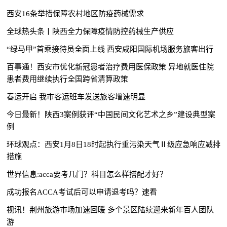
西安16条举措保障农村地区防疫药械需求
全球热头条丨陕西全力保障疫情防控药械生产供应
“绿马甲”首乘接待员全面上线 西安咸阳国际机场服务旅客出行
百事通！西安市优化新冠患者治疗费用医保政策 异地就医住院
患者费用继续执行全国跨省清算政策
春运开启 我市客运班车发送旅客增速明显
今日最新！陕西3案例获评“中国民间文化艺术之乡”建设典型案
例
环球观点：西安1月8日18时起执行重污染天气Ⅱ级应急响应减排
措施
世界信息:acca要考几门？科目怎么样搭配才好？
成功报名ACCA考试后可以申请退考吗？速看
视讯！荆州旅游市场加速回暖 多个景区陆续迎来新年百人团队
游