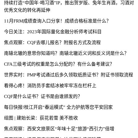
持续打造“中国年·喝习酒”IP，推出贺岁版、兔年生肖酒，习酒对
优秀文化的转化再延伸
11月FRM成绩查询入口分享！成绩合格标准是什么？
今日关注：2023年国际量化金融分析师考试科目
焦点观察：CQF去哪儿报名？附报名方式及流程
南辕北辙的意思你知道吗？南辕北辙近义词和反义词是什么？
CFA三级考试的权重是怎么分配的？有什么备考建议？
世界实时：PMP考试通过后多久领取纸质证书？附证书领取流程
看得心疼！消防员手套结冰被牢牢冻在栏杆上
CQF是什么证书？证书是由谁颁发的？
每日快报!枝江开启“春运模式” 全力护航等您平安回家
组图 | 建始长梁：荻花若雪 美不胜收
焦点观察：西安文旅景区“年味十足”旅游“西引力”倍增