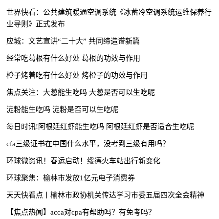
世界快看：公共建筑暖通空调系统《冰蓄冷空调系统运维保养行
业导则》正式发布
应城：文艺宣讲“二十大” 共同缔造谱新篇
经常吃葛根有什么好处 葛根的功效与作用
橙子烤着吃有什么好处 烤橙子的功效与作用
焦点关注：大葱能生吃吗 大葱是否可以生吃呢
淀粉能生吃吗 淀粉是否可以生吃呢
每日时讯!阿根廷红虾能生吃吗 阿根廷红虾是否适合生吃呢
cfa三级证书在中国什么水平，没考到三级有用吗？
环球微资讯！春运启动！绥德火车站出行新变化
环球聚焦：榆林市发放1亿元电子消费券
天天快看点丨榆林市政协机关传达学习市委五届四次全会精神
【焦点热闻】acca对cpa有帮助吗？有免考吗？