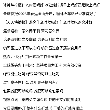
冰糖炖柠檬什么时候喝好 冰糖炖柠檬早上喝好还是晚上喝好
全球快报:2023年春运全面开启，榆林火车站已经准备好了
【天天快播报】燕窝什么时候喝好 什么时候吃燕窝才好
焦点速看：怎么养茉莉 茉莉怎么养
论语四则原文及翻译 论语四则原文介绍
鹌鹑蛋过夜了可以吃吗 鹌鹑蛋过夜了还能食用吗
热议：优秀！荆州这项工作全省第一
全球微头条丨荆州：坚持项目为王 扩大有效投资
绿豆能生吃吗 绿豆是否可以生吃呢
过年桌子摆什么 过年桌子摆啥东西
包菜减肥可以吃吗 减肥可以吃包菜吗
视焦点讯！茶的英文怎么读 茶的英文如何拼读呢
今日要闻!吃干姜有什么好处 吃干姜的好处有哪些