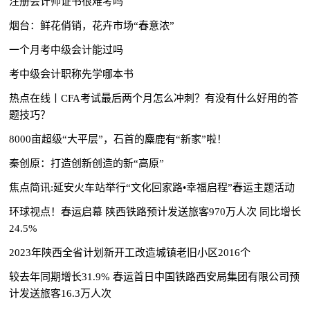
注册会计师证书很难考吗
烟台：鲜花俏销，花卉市场“春意浓”
一个月考中级会计能过吗
考中级会计职称先学哪本书
热点在线丨CFA考试最后两个月怎么冲刺？有没有什么好用的答
题技巧？
8000亩超级“大平层”，石首的麋鹿有“新家”啦！
秦创原：打造创新创造的新“高原”
焦点简讯:延安火车站举行“文化回家路•幸福启程”春运主题活动
环球视点！春运启幕 陕西铁路预计发送旅客970万人次 同比增长
24.5%
2023年陕西全省计划新开工改造城镇老旧小区2016个
较去年同期增长31.9% 春运首日中国铁路西安局集团有限公司预
计发送旅客16.3万人次