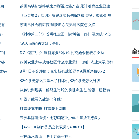
企业 厦门象屿晨帆起航
肤白
苏州高铁新城持续发力影视动漫产业 累计引育企业已达
130余家
《巨齿鲨2：深渊》曝光终极预告&终极海报，杰森·斯坦
森、吴京联手斗巨兽
还有
苏州男性专科医院有哪些 东吴男科医院怎么样
绩）
《封神第二部》首曝概念图 《封神第一部》票房破12亿
乡
“从天而降”的英雄，是他
全
”到
DC《蓝甲虫》曝新海报和特辑 扎克施奈德表示支持
8岁
四川农业大学成都校区什么专业最好（四川农业大学成都
校区有哪些专业）
龙头
8月1日基金净值：嘉实核心成长混合A最新净值0.72
32位系统怎么共享不了打印机 32位系统怎么升级
从传说到现实：解码生肖蛇的前世今生 进阶版。建议转
发收藏哦！
年线万能买入战法（年线）
打雷能充电吗_打雷能上网吗
拔
云梦县隔蒲潭镇：七彩画笔让少年儿童放飞想象力
【A-SOUL制作委员会的双周QA 08.01】
守护绿水青山，携手共做守林人