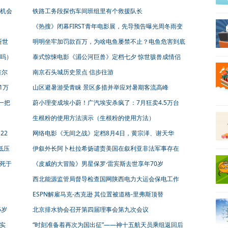
机会
铁路工务段探伤车间班组里有个救援队长
《热搜》闭幕FIRST青年电影展，先导预告曝光周冬雨变
身自媒体主编
斯世
明明坐牢加罚款百万，为啥电鱼屡禁不止？电鱼危害到底
有多大？
吗）
泰式惊悚电影《湄公河巨兽》定档七夕 惊世骇兽成情侣
最佳消暑娱乐之选
首尔
南京石头城历史景点 信步往游
1万
山区避暑游受青睐 景区多措并举应对暑期客流高峰
一把
蔚小理变成埃小蔚！广汽埃安杀疯了：7月狂卖4.5万台
生根粉的使用方法演示（生根粉的使用方法）
22
网络电影《无间之战》定档8月4日，黄宗泽、谢天华
《潜行狙击》后再合作
低压
伊叙外长阿卜杜拉希扬谴责美国在叙利亚非法军事存在
似死于
《皮威的大冒险》男星保罗·雷宾斯去世享年70岁
西北能源监管局督导检查国网陕西电力大运会保电工作
ESPN解雇马克-杰克逊 其位置被道格-里弗斯顶替
5岁
北京排水协会召开第四届理事会第九次会议
实
“时刻准备着再次为国出征”——神十五航天员乘组返回后