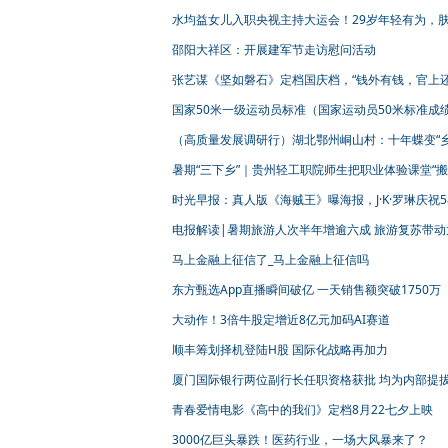
强
水均益女儿入职央视主持大运会！29岁年轻有为，
高挑长像爸爸
邵阳大祥区：开展建军节走访慰问活动
张艺谋《坚如磐石》定档国庆档，“钱外有钱，官上
官”
国家50米一级运动员标准（国家运动员50米标准成
（高质量发展调研行）湖北鄂州峒山村：十年蝶变“
愁”化“乡恋”
暑期“三下乡”｜贵州轻工职院师生把职业体验课堂“搬
乡村
时光早报：真人版《海贼王》曝海报，J·K·罗琳庆祝5
生日
电报解读|暑期旅游人次半年增逾六成 旅游复苏带动
公司业绩弹性
马上金融上征信了_马上金融上征信吗
东方甄选App直播瞬间破亿 一天销售额突破1750万
大动作！3倍牛股定增近8亿元加码AI赛道
顺丰筹划择机登陆H股 国际化战略再加力
厦门国际银行两位副行长任职资格获批 均为内部提
青春爱情电影《高中的我们》定档8月22七夕上映
3000亿巨头暴跌！医药行业，一场大风暴来了？