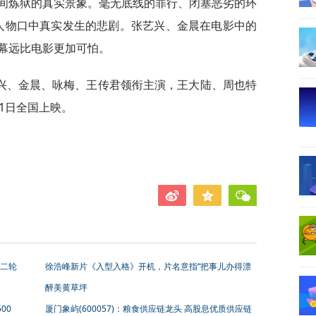
间炼狱的真实景象。毫无底线的罪行、闭塞恶劣的环
是原型人物口中真实发生的悲剧。张艺兴、金晨在电影中的
幕远比电影更加可怕。
兴、金晨、咏梅、王传君领衔主演，王大陆、周也特
1日全国上映。
二轮
徐浩峰新片《入型入格》开机，片名意指“把事儿办得漂
亮”
醉美黄草坪
00
厦门象屿(600057)：粮食供应链龙头 高股息优质供应链