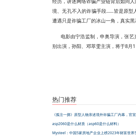
经历，讲述网络诈骗产业链背后如同人
境、无孔不入的诈骗手段......皆
遭遇只是诈骗工厂的冰山一角，真实黑
电影由宁浩监制，申奥导演，张艺
别出演，孙阳、邓萃雯主演，将于8月1
标签：
热门推荐
《孤注一掷》原型人物亲述境外诈骗工厂内幕，官宣
点映
asp2060是什么材质（asp60是什么材料）
Mysteel：中国5家房地产企业上榜2023年财富世界5