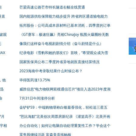
首次公开亮相
间
芒梁高速公路芒市特长隧道右幅全线贯通
垂直
国内能源供给保障能力稳步提升 跨省跨区通道输电能力
进一步提升
拓邦股份：公司高成本原材料已基本消耗，四季度的订单
稳中向好
突破观
《GT赛车：极速狂飙》亮相ChinaJoy 氛围火爆圈粉无数
元
像我们这样奋斗电视剧剧情介绍（奋斗剧情是什么）
AX
纪录电影《雪豹和她的朋友们》首映，“希望观众成为雪
豹的新朋友”
国家医保局公布二季度跨省异地就医直接结算情况
2023海南中考录取结果什么时候公布？
，他
毕得医药涨13.75%
迅
威胜信息“电力物联网双模通信芯片”项目入选2023年度湖
南省重点研发计划项目
命
7月31日午间涨停分析
金铲铲S9：中端购物堪称白银最香强化，轻松追三星五
费！
7月
“芭比海默”北美创次周票房新纪录 《灌篮高手》北美开画
表现一般
镇宇相
办公自动化｜如何让电脑自动处理重复性工作？学会这个
就够了……
零售股继续活跃 富森美直线触板