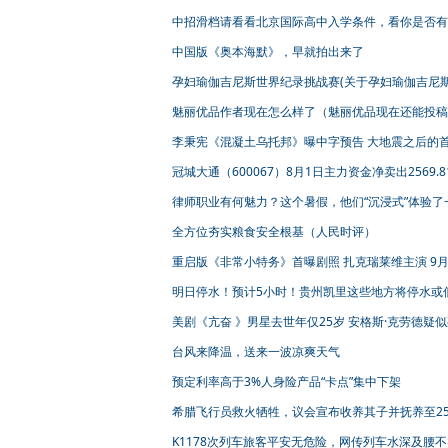
中招滑档请看看北京国际高中入学条件，看你是否有
入学?
中国版《奥本海默》，早就拍出来了
孕妇瑜伽吉尼斯世界纪录挑战赛(关于孕妇瑜伽吉尼
界纪录挑战赛简述)
魅丽优品作者现在怎么样了（魅丽优品现在还能投稿
李秉宪《混凝土乌托邦》曝中字预告 大地震之后的
展开末日生存
冠城大通（600067）8月1日主力资金净卖出2569.8
元
律师职业有何魅力？这个暑假，他们“沉浸式”体验了
全方位夯实粮食安全根基（人民时评）
重启版《非常小特务》首曝剧照 扎克瑞莱维主演 9月
日上线
明日停水！预计5小时！贵州凯里这些地方将停水或
供水
美剧《亢奋 》男星去世年仅25岁 安格斯·克劳德疑
服药过量
台风来降温，送来一波凉爽天气
预定利率高于3%人身险产品“卡点”集中下架
希腊飞行员救火牺牲，议会宣布收养其子并抚养至2
K1178次列车旅客平安无危险，网传列车水深及腰不