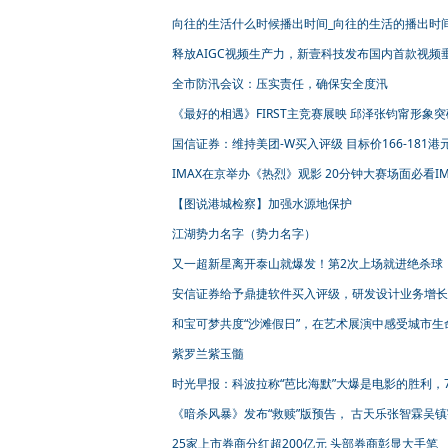
向往的生活什么时候播出时间_向往的生活的播出时
释放AIGC视频生产力，新壹科技发布国内首款视频
大模型
全市防汛会议：压实责任，确保安全度汛
《最好的相遇》FIRST主竞赛展映 邱泽张钧甯形象
众惊呼认不出
国信证券：维持美团-W买入评级 目标价166-181港
IMAX在京举办《热烈》观影 20分钟大赛场面必看IM
【图说港城检察】加强水源地保护
江湖势力名字（势力名字）
又一超新星离开泰山就爆发！第2次上场就进绝杀球
一点不弱！
安信证券给予鼎捷软件买入评级，研发设计业务增长
速，携手微软布局AI＋B端落地
和宝可梦共度“沙滩假日”，在艺术展演中感受城市生
力，“2023暑期消费季”精彩继续
紫罗兰紫玉髓
时光早报：科波拉称“芭比海默”大爆是电影的胜利，
内地票房创纪录
《暗杀风暴》发布“救赎”版预告， 古天乐张智霖吴
互试探
25家上市券商分红超200亿元 头部券商彰显大手笔