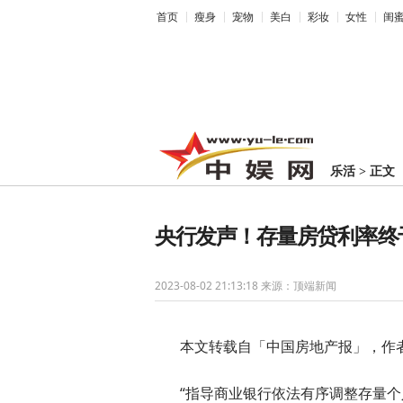
首页
瘦身
宠物
美白
彩妆
女性
闺
乐活
>
正文
央行发声！存量房贷利率终
2023-08-02 21:13:18
来源：顶端新闻
本文转载自「中国房地产报」，作
“指导商业银行依法有序调整存量个