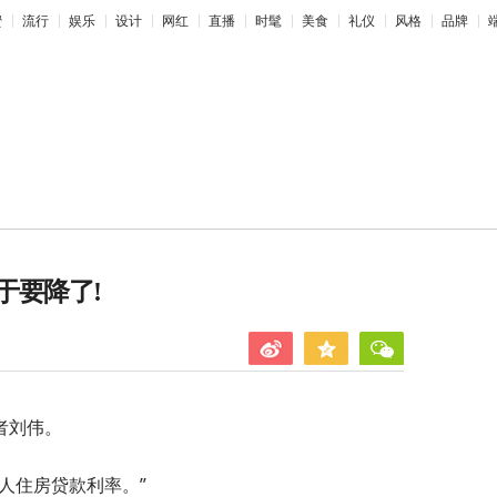
蜜
流行
娱乐
设计
网红
直播
时髦
美食
礼仪
风格
品牌
于要降了!
者刘伟。
人住房贷款利率。”