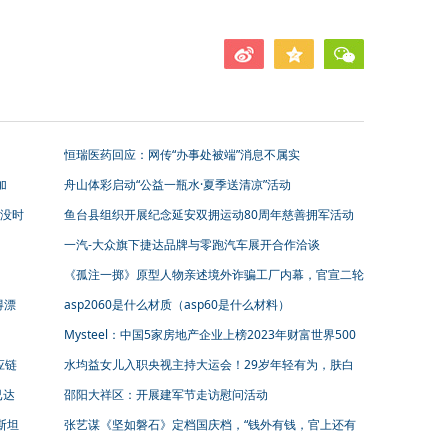
恒瑞医药回应：网传“办事处被端”消息不属实
加
舟山体彩启动“公益一瓶水·夏季送清凉”活动
没时
鱼台县组织开展纪念延安双拥运动80周年慈善拥军活动
一汽-大众旗下捷达品牌与零跑汽车展开合作洽谈
《孤注一掷》原型人物亲述境外诈骗工厂内幕，官宣二轮
点映
得漂
asp2060是什么材质（asp60是什么材料）
Mysteel：中国5家房地产企业上榜2023年财富世界500
强
应链
水均益女儿入职央视主持大运会！29岁年轻有为，肤白
高挑长像爸爸
已达
邵阳大祥区：开展建军节走访慰问活动
斯坦
张艺谋《坚如磐石》定档国庆档，“钱外有钱，官上还有
官”