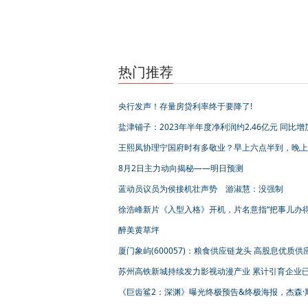
热门推荐
央行发声！存量房贷利率终于要降了!
盐津铺子：2023年半年度净利润约2.46亿元 同比增
90.69%
王熙凤协理宁国府时有多敬业？早上六点半到，晚上
间睡觉
8月2日主力动向揭秘——明日预测
蓝动员议员为侯接机壮声势 游淑慧：没强制
徐浩峰新片《入型入格》开机，片名意指“把事儿办
亮”
醉美黄草坪
厦门象屿(600057)：粮食供应链龙头 高股息优质供
企业 厦门象屿晨帆起航
苏州高铁新城持续发力影视动漫产业 累计引育企业
130余家
《巨齿鲨2：深渊》曝光终极预告&终极海报，杰森·
森、吴京联手斗巨兽