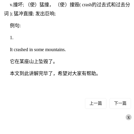
v.撞坏; （使）猛撞， （使）撞毁( crash的过去式和过去分
词 ); 猛冲直撞; 发出巨响;
例句:
1.
It crashed in some mountains.
它在某座山上坠毁了。
本文到此讲解完毕了，希望对大家有帮助。
上一篇
下一篇
x