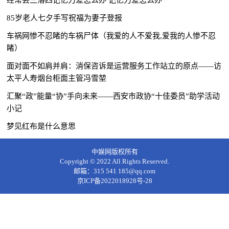
85岁老人七夕手写祝福为妻子登报
车祸网惨不忍睹的车祸尸体（我爱的人不爱我,爱我的人惨不忍
睹）
面对面不如肩并肩：消保咨诉是运营服务工作站立的原点——访
太平人寿烟台柜面主管冯雪堃
汇聚“政”能量“协”手向未来——西安市政协“十佳委员”助学活动
小记
梦见红布是什么意思
中娱网版权所有
Copyright © 2022 All Rights Reserved.
邮箱：315 541 185@qq.com
京ICP备2022018928号-28