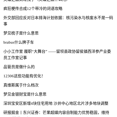
疯狂梗传合成12个带冷的词语攻略
外交部回应反对日本排海计划依据：核污染水与核废水不是一码
事
梦见梳子是什么意思
brabus什么牌子车
小小工作室 履职“大舞台” ——留坝县政协留侯镇西洋参产业委
员工作室记事
品管员是做什么的
12306这些功能有优化！
真维斯属于什么档次
梦见金银财宝是什么意思
深圳宝安区新增4块住宅用地 沙井中心地区北片涉多地块调整
研报掘金丨东兴证券：芒果超媒内容自制能力优势稳固，维持