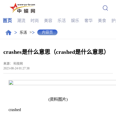
首页
潮流
时尚
美容
乐活
娱乐
奢华
美食
护
>
>
>
内容页
乐活
crashes是什么意思（crashed是什么意思）
来源：
科技网
2023-08-24 01:27:38
(资料图片)
crashed