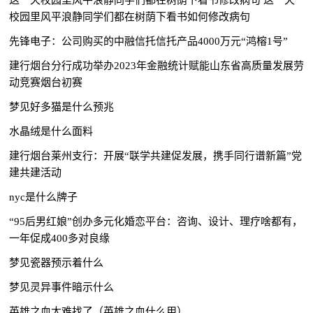
校园里风平浪静同学们都在树荫下看书如何修改病句
先锋电子：公司购买的中融信托信托产品4000万元“鸿榕1号”
建行烟台分行成功举办2023年金融统计赋能山东省高质量发展劳
动竞赛烟台初赛
梦见好多猫是什么预兆
水晶绒是什么面料
建行烟台莱州支行：开展“联学共建促发展，携手同行谱新篇”党
建共建活动
nyc是什么牌子
“95后男红娘”创办多元化婚恋平台：咨询、设计、理疗啥都有，
一年促成400多对良缘
梦见瓷器预示着什么
梦见灵异事件暗示什么
英雄之血太难找了（英雄之血什么用）