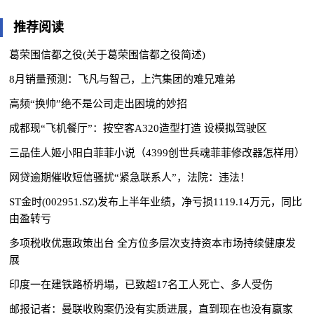
推荐阅读
葛荣围信都之役(关于葛荣围信都之役简述)
8月销量预测：飞凡与智己，上汽集团的难兄难弟
高频“换帅”绝不是公司走出困境的妙招
成都现“飞机餐厅”：按空客A320造型打造 设模拟驾驶区
三品佳人姬小阳白菲菲小说（4399创世兵魂菲菲修改器怎样用）
网贷逾期催收短信骚扰“紧急联系人”，法院：违法！
ST金时(002951.SZ)发布上半年业绩，净亏损1119.14万元，同比
由盈转亏
多项税收优惠政策出台 全方位多层次支持资本市场持续健康发
展
印度一在建铁路桥坍塌，已致超17名工人死亡、多人受伤
邮报记者：曼联收购案仍没有实质进展，直到现在也没有赢家