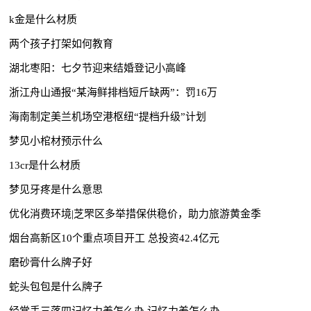
k金是什么材质
两个孩子打架如何教育
湖北枣阳：七夕节迎来结婚登记小高峰
浙江舟山通报“某海鲜排档短斤缺两”：罚16万
海南制定美兰机场空港枢纽“提档升级”计划
梦见小棺材预示什么
13cr是什么材质
梦见牙疼是什么意思
优化消费环境|芝罘区多举措保供稳价，助力旅游黄金季
烟台高新区10个重点项目开工 总投资42.4亿元
磨砂膏什么牌子好
蛇头包包是什么牌子
经常丢三落四记忆力差怎么办 记忆力差怎么办