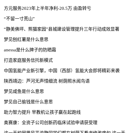
方元服务2023年上半年净利-20.5万 由盈转亏
“不留一寸荒山”
“静美佛坪、熊猫家园”县城建设管理提升三年行动成效显著
梦见刨红薯是什么意思
anessa是什么牌子的防晒霜
打造家庭服务信托新模式
中国氢能产业新引擎，中国（西部）氢能大会即将精彩来袭
陕西靖边：芦河无声惜细流 树荫照水闻鸟语
梦见咸鱼是什么意思
梦见自己偷钱是什么意思
助力智力提升 早教机让孩子赢在起跑线
奥赛康：全资子公司创新药临床试验申请获受理
这一天校园里风平浪静同学们都在树荫下看书修改病句 这一天