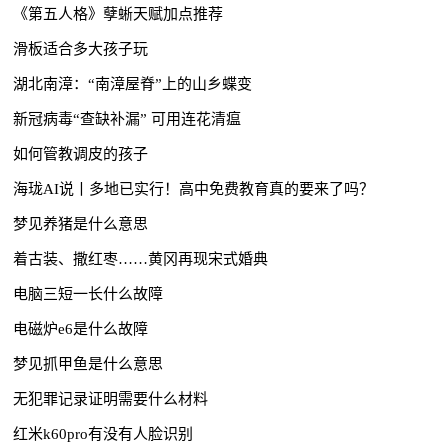
《第五人格》孽蜥天赋加点推荐
滑板适合多大孩子玩
湖北南漳：“南漳屋脊”上的山乡蝶变
新冠病毒“查缺补漏” 可用连花清瘟
如何管教调皮的孩子
海珑AI说丨多地已实行！高中免费教育真的要来了吗？
梦见养猪是什么意思
着古装、撒红枣……黄冈再现宋式婚典
电脑三短一长什么故障
电磁炉e6是什么故障
梦见抓甲鱼是什么意思
无犯罪记录证明需要什么材料
红米k60pro有没有人脸识别