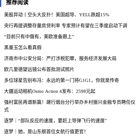
推荐阅读
美股异动丨空头大反扑！美国超导、YELL跌超15%
央行再提调整存量房贷利率 专家预计有望在三季度启动下调
“目前只有中俄有，美欧准备跟上”
黑墨玉怎么看真假
济南市中公安分局：严打涉税犯罪，服务经济发展大局
欧几里德望远镜公布首批测试照片
多位球星告别布冯：永远的第一门将G1G1，你就是传奇
大疆运动相机Osmo Action 4发布：2598元起
强村富民再谱新篇！建行烟台分行举办乡村振兴金融专员聘任仪
式
逐梦｜“部队反应的速度，要赶上导弹飞行的速度”
逐梦｜她，是山东舰首位女航行值更官！