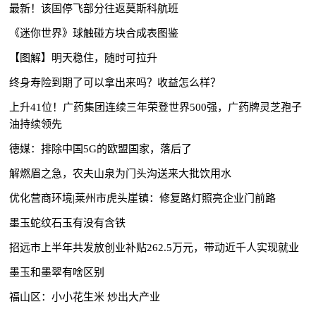
最新！该国停飞部分往返莫斯科航班
《迷你世界》球触碰方块合成表图鉴
【图解】明天稳住，随时可拉升
终身寿险到期了可以拿出来吗？收益怎么样？
上升41位！广药集团连续三年荣登世界500强，广药牌灵芝孢子
油持续领先
德媒：排除中国5G的欧盟国家，落后了
解燃眉之急，农夫山泉为门头沟送来大批饮用水
优化营商环境|莱州市虎头崖镇：修复路灯照亮企业门前路
墨玉蛇纹石玉有没有含铁
招远市上半年共发放创业补贴262.5万元，带动近千人实现就业
墨玉和墨翠有啥区别
福山区：小小花生米 炒出大产业