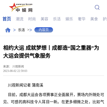
首页
潮流
时尚
美容
乐活
娱乐
奢华
美食
护
>
>
>
内容页
乐活
相约大运 成就梦想丨成都造“国之重器”为
大运会提供气象服务
来源：
川观新闻
2023-08-02 22:59:03
川观新闻记者 蒲南溪
目前，成都大运会各项赛事正全面展开，赛场内外随处可
见、可感的高科技令人耳目一新。在更多细微之处，比如气