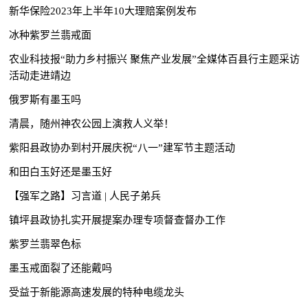
新华保险2023年上半年10大理赔案例发布
冰种紫罗兰翡戒面
农业科技报“助力乡村振兴 聚焦产业发展”全媒体百县行主题采访
活动走进靖边
俄罗斯有墨玉吗
清晨，随州神农公园上演救人义举！
紫阳县政协办到村开展庆祝“八一”建军节主题活动
和田白玉好还是墨玉好
【强军之路】习言道 | 人民子弟兵
镇坪县政协扎实开展提案办理专项督查督办工作
紫罗兰翡翠色标
墨玉戒面裂了还能戴吗
受益于新能源高速发展的特种电缆龙头