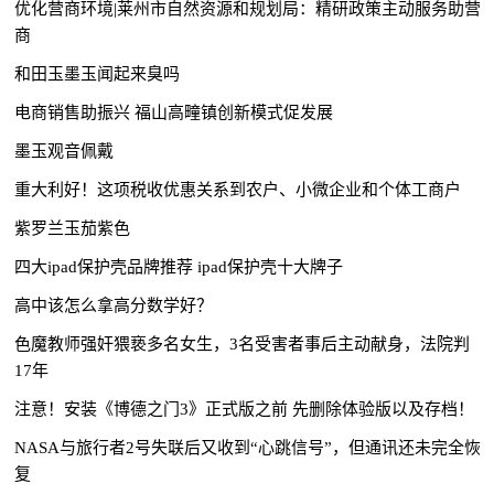
优化营商环境|莱州市自然资源和规划局：精研政策主动服务助营
商
和田玉墨玉闻起来臭吗
电商销售助振兴 福山高疃镇创新模式促发展
墨玉观音佩戴
重大利好！这项税收优惠关系到农户、小微企业和个体工商户
紫罗兰玉茄紫色
四大ipad保护壳品牌推荐 ipad保护壳十大牌子
高中该怎么拿高分数学好？
色魔教师强奸猥亵多名女生，3名受害者事后主动献身，法院判
17年
注意！安装《博德之门3》正式版之前 先删除体验版以及存档！
NASA与旅行者2号失联后又收到“心跳信号”，但通讯还未完全恢
复