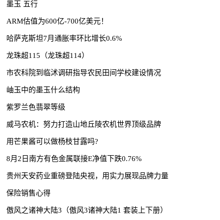
墨玉 五行
ARM估值为600亿-700亿美元！
哈萨克斯坦7月通胀率环比增长0.6%
龙珠超115（龙珠超114）
市农科院到临沭调研指导农民田间学校建设情况
岫玉中的墨玉什么结构
紫罗兰色翡翠等级
威马农机：努力打造山地丘陵农机世界顶级品牌
用芒果酱可以做杨枝甘露吗?
8月2日南方有色金属联接E净值下跌0.76%
贵州天安药业重磅登陆央视，用实力展现品牌力量
保险销售心得
傲风之诸神大陆3（傲风3诸神大陆1 套装上下册）