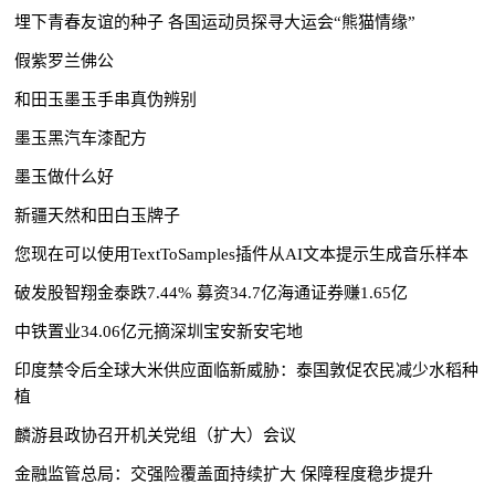
埋下青春友谊的种子 各国运动员探寻大运会“熊猫情缘”
假紫罗兰佛公
和田玉墨玉手串真伪辨别
墨玉黑汽车漆配方
墨玉做什么好
新疆天然和田白玉牌子
您现在可以使用TextToSamples插件从AI文本提示生成音乐样本
破发股智翔金泰跌7.44% 募资34.7亿海通证券赚1.65亿
中铁置业34.06亿元摘深圳宝安新安宅地
印度禁令后全球大米供应面临新威胁：泰国敦促农民减少水稻种
植
麟游县政协召开机关党组（扩大）会议
金融监管总局：交强险覆盖面持续扩大 保障程度稳步提升