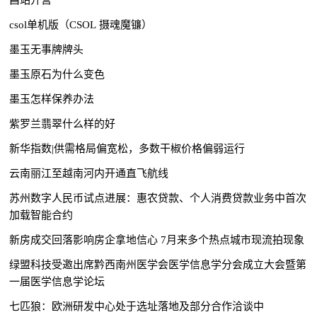
csol单机版（CSOL 摄魂魔镰）
墨玉无事牌牌头
墨玉原石为什么变色
墨玉怎样保养办法
紫罗兰翡翠什么样的好
新华指数|供需格局偏宽松，多数干椒价格偏弱运行
云南丽江至越南河内开通直飞航线
苏州数字人民币试点进展：惠农贷款、个人消费贷款业务中首次
加载智能合约
新房成交回落影响房企拿地信心 7月来多个热点城市现流拍现象
绿盟科技受邀出席黔西南州医学会医学信息学分会成立大会暨第
一届医学信息学论坛
七匹狼：欧洲研发中心处于选址落地及部分合作洽谈中