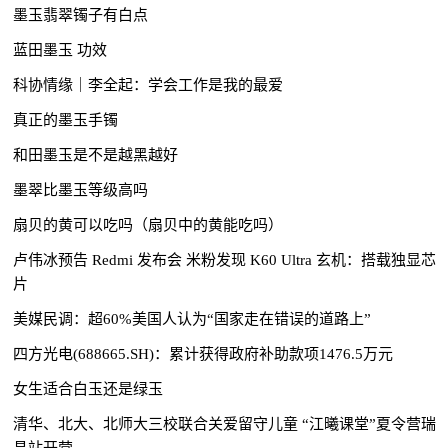
墨玉翡翠镯子有白点
蓝田墨玉 功效
科协情缘｜李全起：学会工作是我的最爱
真正的墨玉手镯
和田墨玉是不是越黑越好
墨翠比墨玉等级高吗
扇贝的黄可以吃吗（扇贝中的黄能吃吗）
卢伟冰预告 Redmi 发布会 米粉发现 K60 Ultra 玄机：搭载独显芯
片
美媒民调：超60%美国人认为“国家走在错误的道路上”
四方光电(688665.SH)：累计获得政府补助款项1476.5万元
女生适合白玉还是绿玉
清华、北大、北师大三校联合关爱留守儿童 “江曦课堂”夏令营瑞
昌站开营