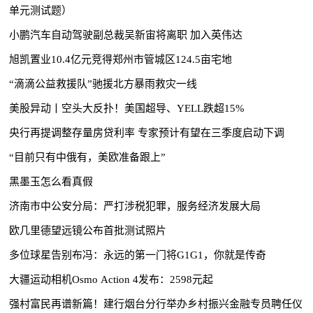
单元测试题）
小鹏汽车自动驾驶副总裁吴新宙将离职 加入英伟达
旭凯置业10.4亿元竞得郑州市管城区124.5亩宅地
“滴滴公益救援队”驰援北方暴雨救灾一线
美股异动丨空头大反扑！美国超导、YELL跌超15%
央行再提调整存量房贷利率 专家预计有望在三季度启动下调
“目前只有中俄有，美欧准备跟上”
黑墨玉怎么看真假
济南市中公安分局：严打涉税犯罪，服务经济发展大局
欧几里德望远镜公布首批测试照片
多位球星告别布冯：永远的第一门将G1G1，你就是传奇
大疆运动相机Osmo Action 4发布：2598元起
强村富民再谱新篇！建行烟台分行举办乡村振兴金融专员聘任仪