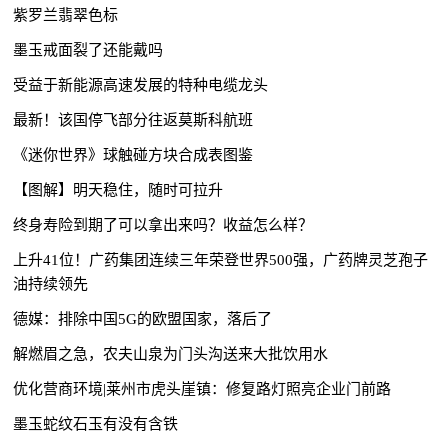
紫罗兰翡翠色标
墨玉戒面裂了还能戴吗
受益于新能源高速发展的特种电缆龙头
最新！该国停飞部分往返莫斯科航班
《迷你世界》球触碰方块合成表图鉴
【图解】明天稳住，随时可拉升
终身寿险到期了可以拿出来吗？收益怎么样？
上升41位！广药集团连续三年荣登世界500强，广药牌灵芝孢子
油持续领先
德媒：排除中国5G的欧盟国家，落后了
解燃眉之急，农夫山泉为门头沟送来大批饮用水
优化营商环境|莱州市虎头崖镇：修复路灯照亮企业门前路
墨玉蛇纹石玉有没有含铁