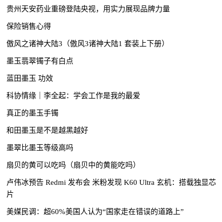
贵州天安药业重磅登陆央视，用实力展现品牌力量
保险销售心得
傲风之诸神大陆3（傲风3诸神大陆1 套装上下册）
墨玉翡翠镯子有白点
蓝田墨玉 功效
科协情缘｜李全起：学会工作是我的最爱
真正的墨玉手镯
和田墨玉是不是越黑越好
墨翠比墨玉等级高吗
扇贝的黄可以吃吗（扇贝中的黄能吃吗）
卢伟冰预告 Redmi 发布会 米粉发现 K60 Ultra 玄机：搭载独显芯
片
美媒民调：超60%美国人认为“国家走在错误的道路上”