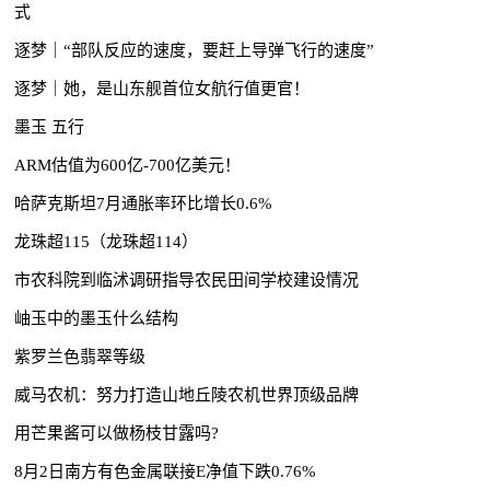
式
逐梦｜“部队反应的速度，要赶上导弹飞行的速度”
逐梦｜她，是山东舰首位女航行值更官！
墨玉 五行
ARM估值为600亿-700亿美元！
哈萨克斯坦7月通胀率环比增长0.6%
龙珠超115（龙珠超114）
市农科院到临沭调研指导农民田间学校建设情况
岫玉中的墨玉什么结构
紫罗兰色翡翠等级
威马农机：努力打造山地丘陵农机世界顶级品牌
用芒果酱可以做杨枝甘露吗?
8月2日南方有色金属联接E净值下跌0.76%