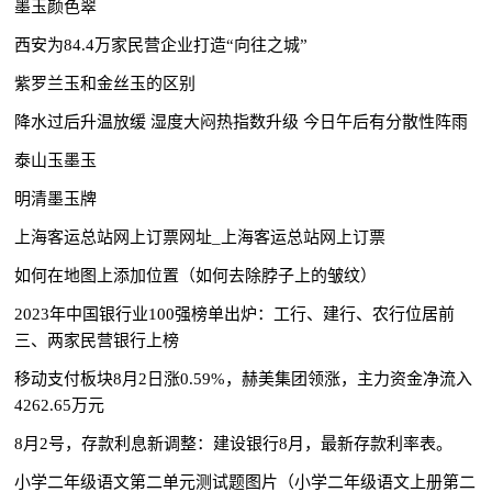
墨玉颜色翠
西安为84.4万家民营企业打造“向往之城”
紫罗兰玉和金丝玉的区别
降水过后升温放缓 湿度大闷热指数升级 今日午后有分散性阵雨
泰山玉墨玉
明清墨玉牌
上海客运总站网上订票网址_上海客运总站网上订票
如何在地图上添加位置（如何去除脖子上的皱纹）
2023年中国银行业100强榜单出炉：工行、建行、农行位居前
三、两家民营银行上榜
移动支付板块8月2日涨0.59%，赫美集团领涨，主力资金净流入
4262.65万元
8月2号，存款利息新调整：建设银行8月，最新存款利率表。
小学二年级语文第二单元测试题图片（小学二年级语文上册第二