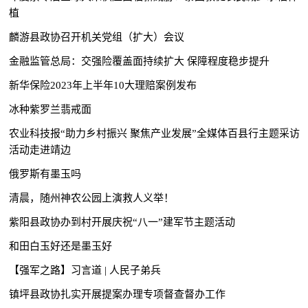
植
麟游县政协召开机关党组（扩大）会议
金融监管总局：交强险覆盖面持续扩大 保障程度稳步提升
新华保险2023年上半年10大理赔案例发布
冰种紫罗兰翡戒面
农业科技报“助力乡村振兴 聚焦产业发展”全媒体百县行主题采访
活动走进靖边
俄罗斯有墨玉吗
清晨，随州神农公园上演救人义举！
紫阳县政协办到村开展庆祝“八一”建军节主题活动
和田白玉好还是墨玉好
【强军之路】习言道 | 人民子弟兵
镇坪县政协扎实开展提案办理专项督查督办工作