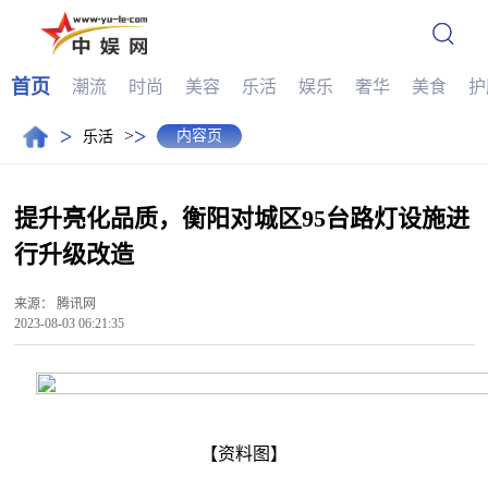
首页
潮流
时尚
美容
乐活
娱乐
奢华
美食
护
>
>
>
内容页
乐活
提升亮化品质，衡阳对城区95台路灯设施进
行升级改造
来源：
腾讯网
2023-08-03 06:21:35
【资料图】