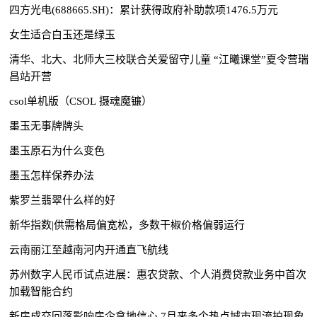
四方光电(688665.SH)：累计获得政府补助款项1476.5万元
女生适合白玉还是绿玉
清华、北大、北师大三校联合关爱留守儿童 “江曦课堂”夏令营瑞
昌站开营
csol单机版（CSOL 摄魂魔镰）
墨玉无事牌牌头
墨玉原石为什么变色
墨玉怎样保养办法
紫罗兰翡翠什么样的好
新华指数|供需格局偏宽松，多数干椒价格偏弱运行
云南丽江至越南河内开通直飞航线
苏州数字人民币试点进展：惠农贷款、个人消费贷款业务中首次
加载智能合约
新房成交回落影响房企拿地信心 7月来多个热点城市现流拍现象