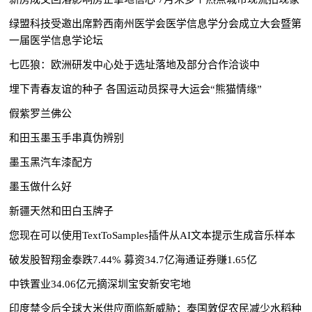
绿盟科技受邀出席黔西南州医学会医学信息学分会成立大会暨第
一届医学信息学论坛
七匹狼：欧洲研发中心处于选址落地及部分合作洽谈中
埋下青春友谊的种子 各国运动员探寻大运会“熊猫情缘”
假紫罗兰佛公
和田玉墨玉手串真伪辨别
墨玉黑汽车漆配方
墨玉做什么好
新疆天然和田白玉牌子
您现在可以使用TextToSamples插件从AI文本提示生成音乐样本
破发股智翔金泰跌7.44% 募资34.7亿海通证券赚1.65亿
中铁置业34.06亿元摘深圳宝安新安宅地
印度禁令后全球大米供应面临新威胁：泰国敦促农民减少水稻种