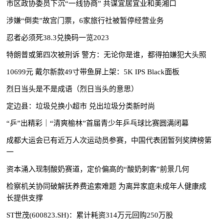
市区政协委员下沉“一线协商” 共谋宜居宜业和美湘口
涉嫌“倒卖”故宫门票，6家旅行社被暂停经营业务
忍者必须死38.3兑换码一览2023
特朗普或第四次被刑诉 警方：无论你是谁，都得拍嫌犯大头照
10699元 戴尔新款49寸带鱼屏上架：5K IPS Black面板
烈日当头是不是成语（烈日当头的意思）
定边县：垃圾兑换小超市 兑出垃圾分类新时尚
“乒”出精彩｜“清爽榆林”首届青少年乒乓球比赛圆满闭幕
成都大运会已有近万人次运动员参赛，中国代表团暂列奖牌榜第
一
资本涌入现制酸奶赛道，定价偏高的“酸奶刺客”前景几何
检察机关协同破解抚养费追索难题 为离异家庭未成年人健康成
长提供支撑
ST世茂(600823.SH)：累计耗资314万元回购250万股