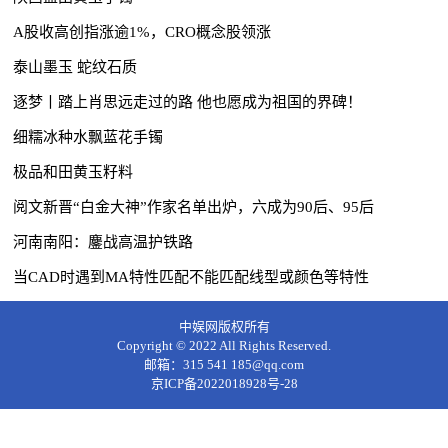
A股收高创指涨逾1%，CRO概念股领涨
泰山墨玉 蛇纹石质
逐梦丨踏上肖思远走过的路 他也愿成为祖国的界碑！
细糯冰种水飘蓝花手镯
极品和田黄玉籽料
阅文新晋“白金大神”作家名单出炉，六成为90后、95后
河南南阳：鏖战高温护铁路
当CAD时遇到MA特性匹配不能匹配线型或颜色等特性
中娱网版权所有
Copyright © 2022 All Rights Reserved.
邮箱：315 541 185@qq.com
京ICP备2022018928号-28