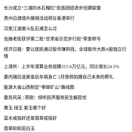
长沙成立“三湘四水石榴红”民族团结进步创建联盟
贵州白酒境外展销活动将在香港举行
汉家江湖激斗乱石滩怎么过
张掖老街获评第二批“甘肃省示范步行街”荣誉称号
经济日报：要让居民通过股市赚到钱，全球股市大跌A股独立行
情
上清所：上半年清算业务规模315.6万亿元，同比增长24.5%
委内瑞拉选美皇后车祸身亡 5月曾称拍摄自己未来的葬礼
能源大省山西制定“零碳矿山”路线图
委员风采 | 邢刚：倾听民声服务民生解民忧
黄玉 绿玉 紫玉哪个好
蓝水戒指好还是翡翠戒指好
翡翠和和田白玉