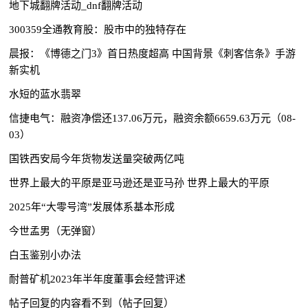
地下城翻牌活动_dnf翻牌活动
300359全通教育股：股市中的独特存在
晨报：《博德之门3》首日热度超高 中国背景《刺客信条》手游
新实机
水短的蓝水翡翠
信捷电气：融资净偿还137.06万元，融资余额6659.63万元（08-
03）
国铁西安局今年货物发送量突破两亿吨
世界上最大的平原是亚马逊还是亚马孙 世界上最大的平原
2025年“大零号湾”发展体系基本形成
今世孟男（无弹窗）
白玉鉴别小办法
耐普矿机2023年半年度董事会经营评述
帖子回复的内容看不到（帖子回复）