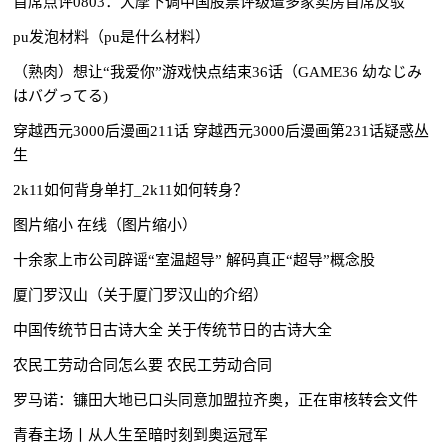
首席点评0803：大摩下调中国股票评级遭多家卖房首席反驳
pu发泡材料（pu是什么材料）
（熟肉）想让“我爱你”游戏快点结束36话（GAME36 幼なじみ
はバグってる)
穿越西元3000后漫画211话 穿越西元3000后漫画第231话疑惑丛
生
2k11如何背身单打_2k11如何转身？
图片缩小 在线（图片缩小）
十余家上市公司辟谣“室温超导” 解码真正“超导”概念股
厦门罗汉山（关于厦门罗汉山的介绍）
中国传统节日古诗大全 关于传统节日的古诗大全
农民工劳动合同怎么要 农民工劳动合同
罗马诺：镰田大地已口头同意加盟拉齐奥，正在审核转会文件
青春主场丨从人生至暗时刻到奥运冠军