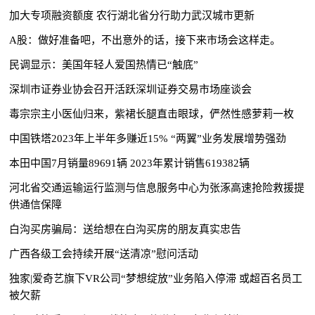
加大专项融资额度 农行湖北省分行助力武汉城市更新
A股：做好准备吧，不出意外的话，接下来市场会这样走。
民调显示：美国年轻人爱国热情已“触底”
深圳市证券业协会召开活跃深圳证券交易市场座谈会
毒宗宗主小医仙归来，紫裙长腿直击眼球，俨然性感萝莉一枚
中国铁塔2023年上半年多赚近15% “两翼”业务发展增势强劲
本田中国7月销量89691辆 2023年累计销售619382辆
河北省交通运输运行监测与信息服务中心为张涿高速抢险救援提
供通信保障
白沟买房骗局：送给想在白沟买房的朋友真实忠告
广西各级工会持续开展“送清凉”慰问活动
独家|爱奇艺旗下VR公司“梦想绽放”业务陷入停滞 或超百名员工
被欠薪