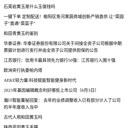
石英岩黄玉是什么玉值钱吗
一键下单 定制配送！榆阳区鱼河果蔬商城创新产销直供 让“菜园
子”直通“菜篮子”
和田青黄玉的鉴别
华泰证券: 华泰证券股份有限公司关于间接全资子公司根据中期
票据计划进行发行并由全资子公司提供担保的公告
江苏银行：信用卡最具领先力银行50强：江苏银行入围十强
欧洲央行执委帕内塔
AEKE轻力量:科技赋能智能健身新时代
2023年基因编辑概念利好哪些上市公司（8月3日）
瀚川智能董秘回复： 去年的业绩调整收入已有部分计入了公司
的半年度收入当中
古代人用和田黄玉吗
陕西蓝田黄玉手镯