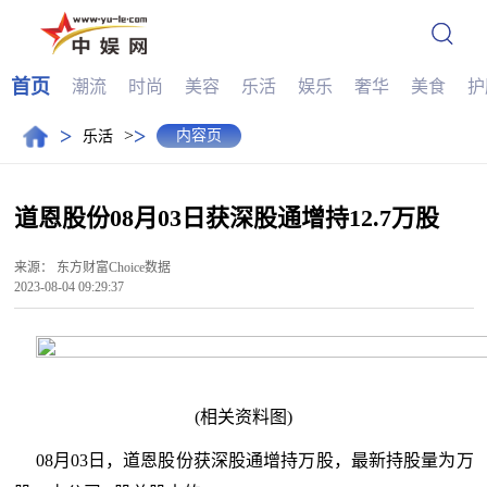
首页
潮流
时尚
美容
乐活
娱乐
奢华
美食
护
>
>
>
内容页
乐活
道恩股份08月03日获深股通增持12.7万股
来源：
东方财富Choice数据
2023-08-04 09:29:37
(相关资料图)
08月03日，道恩股份获深股通增持万股，最新持股量为万