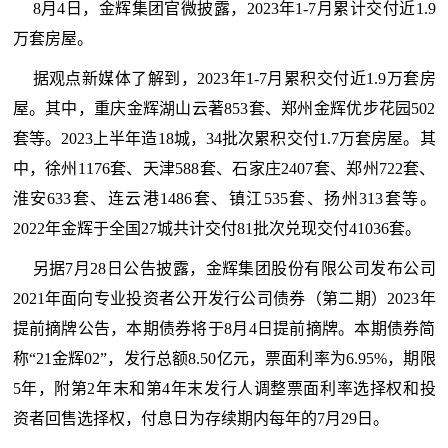
8月4日，金辉集团官微披露，2023年1-7月累计交付近1.9
万套房屋。
据观点新媒体了解到，2023年1-7月累积交付近1.9万套房
屋。其中，重庆金辉湖山云著853套、郑州金辉优步花园502
套等。2023上半年造18城，34批次累积交付1.7万套房屋。其
中，徐州1176套、天津588套、石家庄2407套、郑州722套、
淮安633套、连云港1486套、镇江535套、扬州313套等。
2022年金辉于全国27城共计交付81批次兑现交付41036套。
另据7月28日公告披露，金辉集团股份有限公司发布公司
2021年面向专业投资者公开发行公司债券（第二期）2023年
提前摘牌公告，本期债券将于8月4日提前摘牌。本期债券简
称“21金辉02”，发行总额8.50亿元，票面利率为6.95%，期限
5年，附第2年末和第4年末发行人调整票面利率选择权和投
资者回售选择权，付息日为存续期内每年的7月29日。