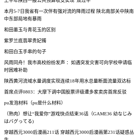
上半年陕西一般公共预算收支实现“双过半”
本月5-7日我省有一次伴有强对流的降雨过程 陕北南部关中陕南
中东部局地有暴雨
和田墨玉与青花玉的区别
紫罗兰底翡翠贵妃镯
和田白玉手串的句子
风雨同舟！我市高校纷纷发声 ：如遇突发灾害可向学校申请临
时困难补助
陕西黄河流域水量调度实现连续18年用水总量断面流量双达标
首席点评0803：大摩下调中国股票评级遭多家卖房首席反驳
pu发泡材料（pu是什么材料）
（熟肉）想让“我爱你”游戏快点结束36话（GAME36 幼なじみ
はバグってる)
穿越西元3000后漫画211话 穿越西元3000后漫画第231话疑惑丛
生