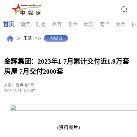
首页
潮流
时尚
美容
乐活
娱乐
奢华
美食
护
>
>
>
内容页
乐活
金辉集团：2023年1-7月累计交付近1.9万套
房屋 7月交付2000套
来源：
观点地产网
2023-08-04 10:04:07
(资料图片)