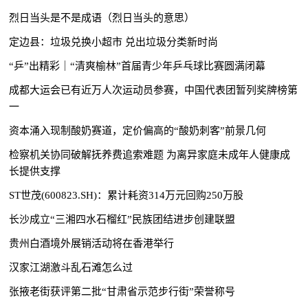
烈日当头是不是成语（烈日当头的意思）
定边县：垃圾兑换小超市 兑出垃圾分类新时尚
“乒”出精彩｜“清爽榆林”首届青少年乒乓球比赛圆满闭幕
成都大运会已有近万人次运动员参赛，中国代表团暂列奖牌榜第
一
资本涌入现制酸奶赛道，定价偏高的“酸奶刺客”前景几何
检察机关协同破解抚养费追索难题 为离异家庭未成年人健康成
长提供支撑
ST世茂(600823.SH)：累计耗资314万元回购250万股
长沙成立“三湘四水石榴红”民族团结进步创建联盟
贵州白酒境外展销活动将在香港举行
汉家江湖激斗乱石滩怎么过
张掖老街获评第二批“甘肃省示范步行街”荣誉称号