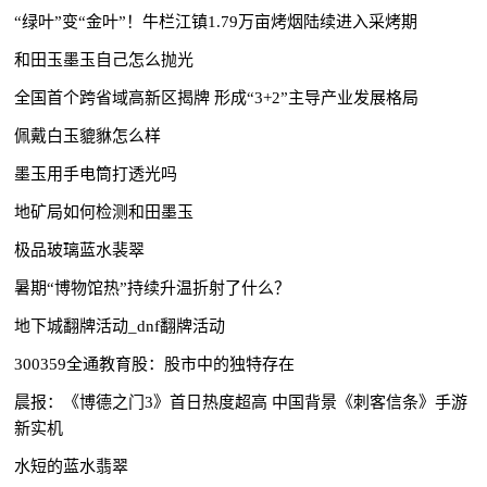
“绿叶”变“金叶”！牛栏江镇1.79万亩烤烟陆续进入采烤期
和田玉墨玉自己怎么抛光
全国首个跨省域高新区揭牌 形成“3+2”主导产业发展格局
佩戴白玉貔貅怎么样
墨玉用手电筒打透光吗
地矿局如何检测和田墨玉
极品玻璃蓝水裴翠
暑期“博物馆热”持续升温折射了什么？
地下城翻牌活动_dnf翻牌活动
300359全通教育股：股市中的独特存在
晨报：《博德之门3》首日热度超高 中国背景《刺客信条》手游
新实机
水短的蓝水翡翠