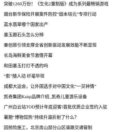
突破1260万份！《生化2重制版》成为系列最畅销游戏
烟台新华保险开展案件防控“固本培元”专项行动
蓝水翡翠哪个国家出产
墨玉跟石头怎么分辨
秦创原引领支撑全省创新驱动发展效能不断显现
长岛海鲜美食节激情开幕
和田墨玉打灯不透的吗
“影”随人动 纤毫毕现
成都大运会，让外国选手对中国文化“一见钟情”
凯奇集团Kaiqi品牌介绍_凯奇儿童游乐设备
广州白云站TOD预计年底迎客!首批优质企业签约入驻
暑期“博物馆热”持续升温折射了什么？
因抢险施工，北京房山部分山区道路交通管制