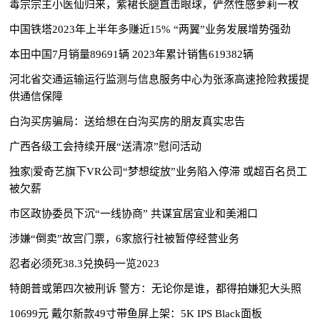
毒宗宗主小医仙归来，紫裙长腿直击眼球，俨然性感萝莉一枚
中国铁塔2023年上半年多赚近15% “两翼”业务发展增势强劲
本田中国7月销量89691辆 2023年累计销售619382辆
河北省交通运输运行监测与信息服务中心为张涿高速抢险救援提
供通信保障
白沟买房骗局：送给想在白沟买房的朋友真实忠告
广西各级工会持续开展“送清凉”慰问活动
独家|爱奇艺旗下VR公司“梦想绽放”业务陷入停滞 或超百名员工
被欠薪
市区政协委员下沉“一线协商” 共谋宜居宜业和美湘口
涉嫌“倒卖”故宫门票，6家旅行社被暂停经营业务
忍者必须死38.3兑换码一览2023
特朗普或第四次被刑诉 警方：无论你是谁，都得拍嫌犯大头照
10699元 戴尔新款49寸带鱼屏上架：5K IPS Black面板