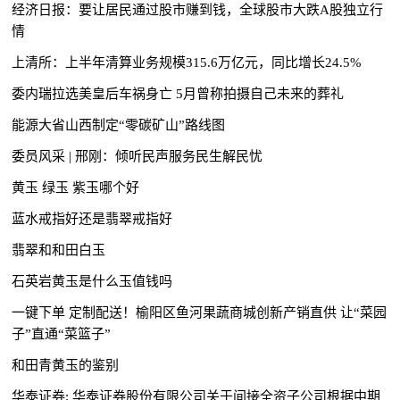
经济日报：要让居民通过股市赚到钱，全球股市大跌A股独立行
情
上清所：上半年清算业务规模315.6万亿元，同比增长24.5%
委内瑞拉选美皇后车祸身亡 5月曾称拍摄自己未来的葬礼
能源大省山西制定“零碳矿山”路线图
委员风采 | 邢刚：倾听民声服务民生解民忧
黄玉 绿玉 紫玉哪个好
蓝水戒指好还是翡翠戒指好
翡翠和和田白玉
石英岩黄玉是什么玉值钱吗
一键下单 定制配送！榆阳区鱼河果蔬商城创新产销直供 让“菜园
子”直通“菜篮子”
和田青黄玉的鉴别
华泰证券: 华泰证券股份有限公司关于间接全资子公司根据中期