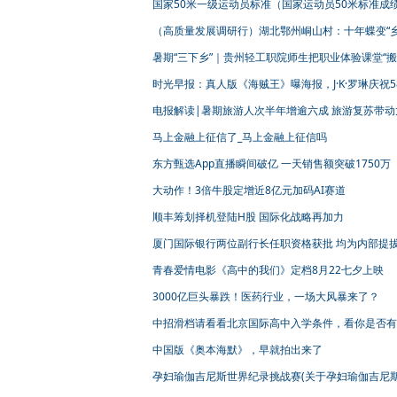
国家50米一级运动员标准（国家运动员50米标准成
（高质量发展调研行）湖北鄂州峒山村：十年蝶变“
愁”化“乡恋”
暑期“三下乡”｜贵州轻工职院师生把职业体验课堂“搬
乡村
时光早报：真人版《海贼王》曝海报，J·K·罗琳庆祝5
生日
电报解读|暑期旅游人次半年增逾六成 旅游复苏带动
公司业绩弹性
马上金融上征信了_马上金融上征信吗
东方甄选App直播瞬间破亿 一天销售额突破1750万
大动作！3倍牛股定增近8亿元加码AI赛道
顺丰筹划择机登陆H股 国际化战略再加力
厦门国际银行两位副行长任职资格获批 均为内部提
青春爱情电影《高中的我们》定档8月22七夕上映
3000亿巨头暴跌！医药行业，一场大风暴来了？
中招滑档请看看北京国际高中入学条件，看你是否有
入学?
中国版《奥本海默》，早就拍出来了
孕妇瑜伽吉尼斯世界纪录挑战赛(关于孕妇瑜伽吉尼
界纪录挑战赛简述)