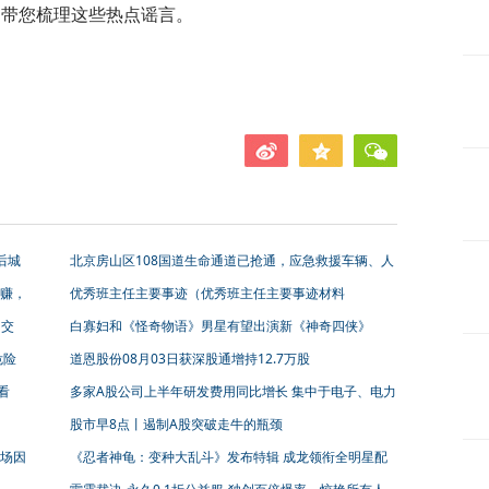
，带您梳理这些热点谣言。
后城
北京房山区108国道生命通道已抢通，应急救援车辆、人
员可通过
赚，
优秀班主任主要事迹（优秀班主任主要事迹材料
月交
白寡妇和《怪奇物语》男星有望出演新《神奇四侠》
危险
道恩股份08月03日获深股通增持12.7万股
看
多家A股公司上半年研发费用同比增长 集中于电子、电力
设备等板块
股市早8点丨遏制A股突破走牛的瓶颈
场因
《忍者神龟：变种大乱斗》发布特辑 成龙领衔全明星配
音阵容声动演绎燃趣冒险