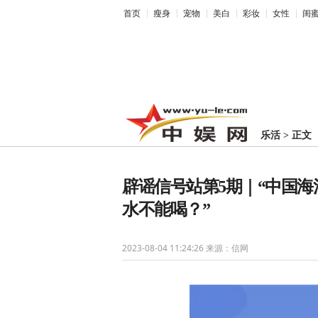
首页
瘦身
宠物
美白
彩妆
女性
闺
乐活
>
正文
辟谣信号站第5期｜“中国海
水不能喝？”
2023-08-04 11:24:26
来源：信网