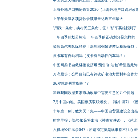
中国男足又抽到死亡组，出线渺茫，怎么办？
上海外地户口购房政策2020（上海外地户口购房政
什么）
上半年天津各项贷款余额增量达近五年最大
“用我一条命，换村民三条命，值！”铲车英雄找到了
一年四季的划分标准 一年四季的正确划分是怎样的
​如歌高尔夫队际联赛丨深圳棕榈泉逐梦队积极备战
前行！
皮卡车有自动档吗（皮卡有自动挡的车吗？）
中图网卖书自救链接被挤爆 预售“加油包”希望借此
失
万润股份：公司目前已有钙钛矿电池方面材料合作方
涉及多种钙钛矿太阳能电池材料
36岁就别买重疾险了?
加速我国数据要素市场改革中需要注意的几个问题
7月中国内地、美国票房双双爆发，《碟中谍7》《
比》两个榜单同时上榜
十年磨一剑，敢为天下先——中国自贸区建设交出亮
眼“成绩单”
时光早报：盖尔·加朵将出演《神奇女侠3》，《芭比
球票房超《你好，李焕英》
六祖坛经启示录047：所谓禅定就是啥事都不往心里