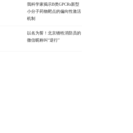
我科学家揭示B类GPCRs新型
小分子药物靶点的偏向性激活
机制
以名为誓！北京牺牲消防员的
微信昵称叫“逆行”