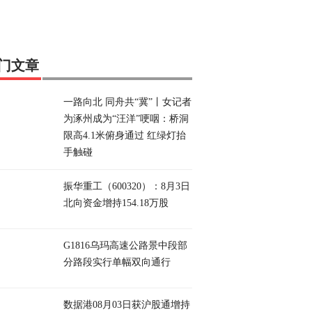
门文章
一路向北 同舟共“冀”丨女记者
为涿州成为“汪洋”哽咽：桥洞
限高4.1米俯身通过 红绿灯抬
手触碰
振华重工（600320）：8月3日
北向资金增持154.18万股
G1816乌玛高速公路景中段部
分路段实行单幅双向通行
数据港08月03日获沪股通增持