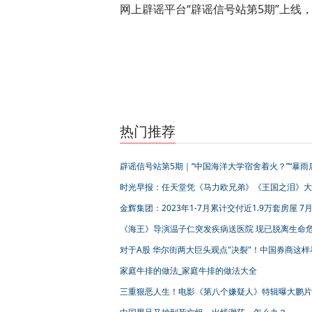
网上辟谣平台“辟谣信号站第5期”上线
标签：
热门推荐
辟谣信号站第5期｜“中国海洋大学宿舍着火？”“暴雨
市自来水不能喝？”
时光早报：任天堂凭《马力欧兄弟》《王国之泪》大
华纳探索因好莱坞罢工节省1亿美元
金辉集团：2023年1-7月累计交付近1.9万套房屋 7
付2000套
《海王》导演温子仁突发疾病送医院 现已脱离生命
对于A股 华尔街两大巨头观点"决裂"！中国券商这样
家庭牛排的做法_家庭牛排的做法大全
三重狠恶人生！电影《第八个嫌疑人》特辑曝大鹏片
减肥晕倒