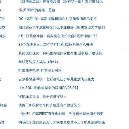
绩）
《封神第二部》首曝概念图 《封神第一部》票房破12亿
乡
“从天而降”的英雄，是他
”到
DC《蓝甲虫》曝新海报和特辑 扎克施奈德表示支持
8岁
四川农业大学成都校区什么专业最好（四川农业大学成都
校区有哪些专业）
龙头
8月1日基金净值：嘉实核心成长混合A最新净值0.72
32位系统怎么共享不了打印机 32位系统怎么升级
从传说到现实：解码生肖蛇的前世今生 进阶版。建议转
发收藏哦！
年线万能买入战法（年线）
打雷能充电吗_打雷能上网吗
拔
云梦县隔蒲潭镇：七彩画笔让少年儿童放飞想象力
【A-SOUL制作委员会的双周QA 08.01】
守护绿水青山，携手共做守林人
机会
铁路工务段探伤车间班组里有个救援队长
《热搜》闭幕FIRST青年电影展，先导预告曝光周冬雨变
身自媒体主编
斯世
明明坐牢加罚款百万，为啥电鱼屡禁不止？电鱼危害到底
有多大？