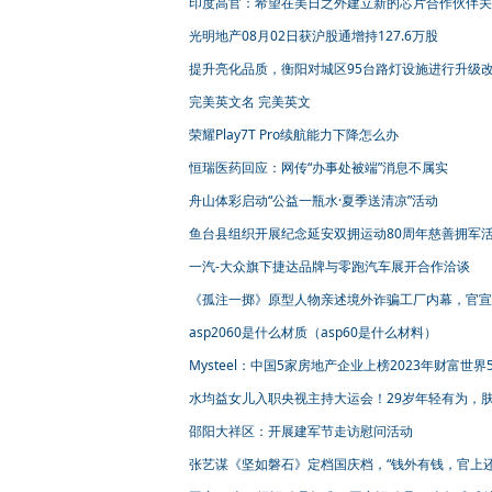
印度高官：希望在美日之外建立新的芯片合作伙伴关
许多国家“有兴趣”
光明地产08月02日获沪股通增持127.6万股
提升亮化品质，衡阳对城区95台路灯设施进行升级
完美英文名 完美英文
荣耀Play7T Pro续航能力下降怎么办
恒瑞医药回应：网传“办事处被端”消息不属实
舟山体彩启动“公益一瓶水·夏季送清凉”活动
鱼台县组织开展纪念延安双拥运动80周年慈善拥军
一汽-大众旗下捷达品牌与零跑汽车展开合作洽谈
《孤注一掷》原型人物亲述境外诈骗工厂内幕，官宣
点映
asp2060是什么材质（asp60是什么材料）
Mysteel：中国5家房地产企业上榜2023年财富世界5
强
水均益女儿入职央视主持大运会！29岁年轻有为，
高挑长像爸爸
邵阳大祥区：开展建军节走访慰问活动
张艺谋《坚如磐石》定档国庆档，“钱外有钱，官上
官”