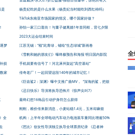
雷霆裁决-永久0.1折公益服-独创百倍爆率，惊艳所有人
的战斗世界
策是
杨贵妃吃的是什么水果（杨贵妃当时能吃到西红柿吗）
TikTok东南亚市场国家的情况，哪个国家好做？
！
孙怡一家三口逛街！与董子健离婚1年首同框，背七夕限
定包引猜疑
2023大运会结束时间
，逐梦
江苏无锡：“植”此青绿，铺绘“生态绿城”新画卷
全
《雪豹和她的朋友们》曝终极预告和海报 明日国内影院
上映
弥补损
手机就要有信号了！河北涿州架起“高空基站”
数家
传奇老厂！一起回望这段140年的城市记忆！
《巨齿鲨2：深渊》曝中文推广曲MV， “深海的鲨，把烦
恼全都咔嚓！”
《忌日快乐》导演将执导恐怖片《惊声尖叫7》
芭
最终幻想16饰品引动护身符怎么获得
刚刚，粮价传来新消息，小麦站稳1.4元，玉米却麻烦
了，咋回事？
》全
机构：上半年全球电动汽车动力电池装车量同比增逾50%
宁德时代市占率居首
去
《芭比》创女性导演独立执导全球票房纪录 《忍者神
龟》预计北美开画居亚