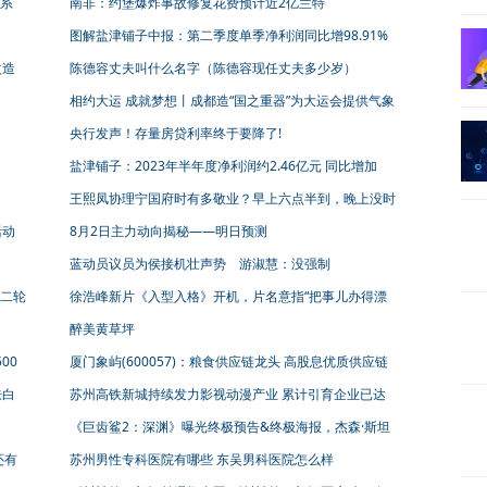
系
南非：约堡爆炸事故修复花费预计近2亿兰特
图解盐津铺子中报：第二季度单季净利润同比增98.91%
改造
陈德容丈夫叫什么名字（陈德容现任丈夫多少岁）
相约大运 成就梦想丨成都造“国之重器”为大运会提供气象
服务
央行发声！存量房贷利率终于要降了!
盐津铺子：2023年半年度净利润约2.46亿元 同比增加
90.69%
王熙凤协理宁国府时有多敬业？早上六点半到，晚上没时
间睡觉
活动
8月2日主力动向揭秘——明日预测
蓝动员议员为侯接机壮声势 游淑慧：没强制
二轮
徐浩峰新片《入型入格》开机，片名意指“把事儿办得漂
亮”
醉美黄草坪
00
厦门象屿(600057)：粮食供应链龙头 高股息优质供应链
企业 厦门象屿晨帆起航
肤白
苏州高铁新城持续发力影视动漫产业 累计引育企业已达
130余家
《巨齿鲨2：深渊》曝光终极预告&终极海报，杰森·斯坦
森、吴京联手斗巨兽
还有
苏州男性专科医院有哪些 东吴男科医院怎么样