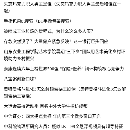
失恋巧克力职人男主是谁（失恋巧克力职人男主最后和谁在一
起）
手撕包菜bt搜索（BT手撕包菜搜索）
被喷成工业垃圾的增程式，为什么这么多人买？
存款突然没了？大量储户紧急反映！这一银行巨头回应
山东农业工程学院艺术学院暑期“三下乡”团队用艺术美化乡村环
境助力乡村振兴
泰康连续六年上榜世界500强 “保险+医养” 闭环构筑核心竞争力
八宝粥创新口味?
奥特曼格斗进化3怎么解锁雷德王剧情（奥特曼格斗进化3怎么解
锁雷德王复活）
大运会高校运动季 百名中外大学生探访成都
中信证券：四大拐点共振 年内第三个做多窗口开启
中科院物理所研究人员：疑似LK―99全悬浮视频具有超导特征