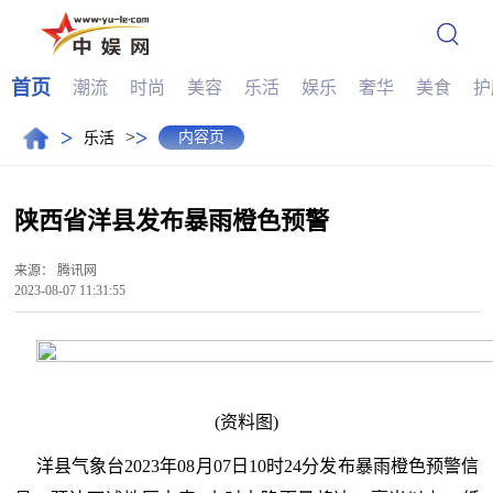
首页
潮流
时尚
美容
乐活
娱乐
奢华
美食
护
>
>
>
内容页
乐活
陕西省洋县发布暴雨橙色预警
来源：
腾讯网
2023-08-07 11:31:55
(资料图)
洋县气象台2023年08月07日10时24分发布暴雨橙色预警信