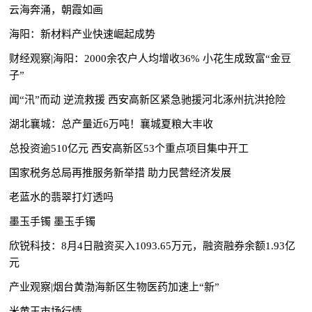
云海奔涌，朝霞如画
海阳：新材料产业快速崛起成势
财经观察|海阳：2000余农户人均增收36% 小花生成致富“金豆
子”
闻“汛”而动 逆流救援 西安高新区紧急驰援河北涿州抗洪抢险
湖北襄城：总产量近6万吨！襄城夏粮大丰收
总投资逾510亿元 西安高新区53个重点项目集中开工
国家税务总局再推服务新举措 助力民营经济发展
老蓝水的翡翠打灯透吗
墨玉手镯 墨玉手镯
欣锐科技：8月4日融资买入1093.65万元，融资融券余额1.93亿
元
产业观察|烟台黄渤海新区生物医药加速上“新”
米黄玉市场行情