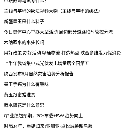
中职教师笔试考什么？
主线与竿稍的绑法视频大物（主线与竿稍的绑法）
新疆墨玉是什么料子
今日奥体中心举办大型活动 周边部分道路临时管控分流
木纳蓝水的水头长吗
用好政策 办好活动 畅通物流 打造热点 陕西多维发力促消费
上半年我省集中式光伏发电增量居全国第五
陕西发布8月自然灾害趋势分析报告
墨玉手镯为什么有酸味
黄玉跟蜜蜡谁贵
蓝水飘花是什么意思
Q2业绩超预期，PC+车载+FWA趋势向上
时隔34年，重磅归来!亚细亚·卓悦城换新启幕