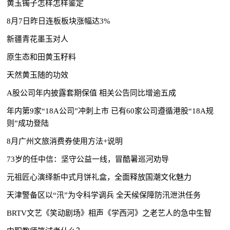
黄玉镯子怎样怎样鉴定
8月7日昨日连板板块涨幅达3%
新疆青花墨玉对人
原生态和田黄玉籽料
天然黄玉随的功效
A股公司年内披露套期保值 相关公告同比增逾五成
年内第9家“18A公司”冲刺上市 已有60家公司遵循港股“18A规
则”成功登陆
8月广州文旅消费券使用方法+说明
73岁的任中信：坚守公益一线，冒酷暑巡河劝导
元祖匠心演绎新中式月饼礼盒，全面释放国潮文化魅力
天津警备区以“汛”为令科学调兵 全天候保障防汛泄洪任务
BRTV文艺《笑动剧场》相声《学西河》之老艺人的急中生智