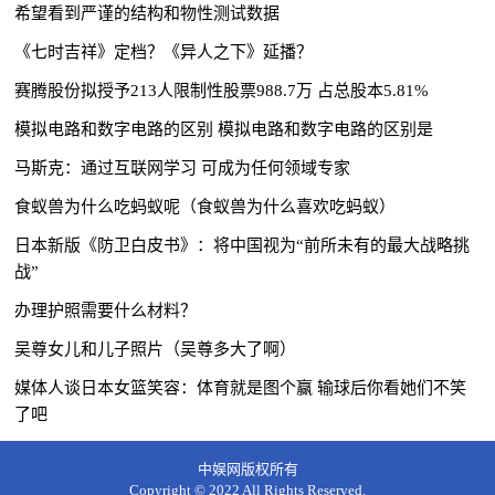
希望看到严谨的结构和物性测试数据
《七时吉祥》定档？《异人之下》延播？
赛腾股份拟授予213人限制性股票988.7万 占总股本5.81%
模拟电路和数字电路的区别 模拟电路和数字电路的区别是
马斯克：通过互联网学习 可成为任何领域专家
食蚁兽为什么吃蚂蚁呢（食蚁兽为什么喜欢吃蚂蚁）
日本新版《防卫白皮书》：将中国视为“前所未有的最大战略挑
战”
办理护照需要什么材料？
吴尊女儿和儿子照片（吴尊多大了啊）
媒体人谈日本女篮笑容：体育就是图个赢 输球后你看她们不笑
了吧
中娱网版权所有
Copyright © 2022 All Rights Reserved.