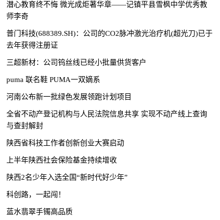
潜心教育终不悔 微光成炬著华章——记镇平县雪枫中学优秀教
师李奇
普门科技(688389.SH)：公司的CO2脉冲激光治疗机(超光刀)已于
去年获得注册证
三超新材：公司钨丝线已经小批量供货客户
puma 联名鞋 PUMA一双嫡系
河南公布新一批绿色发展领跑计划项目
全省不动产登记机构与人民法院信息共享 实现不动产线上查询
与查封解封
陕西省科技工作者创新创业大赛启动
上半年陕西社会保险基金持续增收
陕西2名少年入选全国“新时代好少年”
科创路，一起闯！
蓝水翡翠手镯高品质