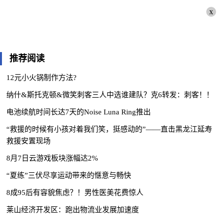
x
推荐阅读
12元小火锅制作方法?
纳什&斯托克顿&微笑刺客三人中选谁建队？克6转发：刺客！！
电池续航时间长达7天的Noise Luna Ring推出
“救援的时候有小孩对着我们笑，挺感动的”——直击黑龙江延寿
救援安置现场
8月7日云游戏板块涨幅达2%
“夏练”三伏尽享运动带来的惬意与畅快
8成95后有容貌焦虑？！男性医美花费惊人
莱山经济开发区：跑出物流业发展加速度