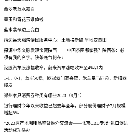
翡翠老蓝水露白
墨玉和青花玉谁值钱
蓝水翡翠边上变白
靖边县天赐湾便民服务中心：土地换新貌 旱地变良田
探源中华文脉发现宝藏陕西 ——中国茶圈哪家强？陕西茶：必
须有我的名字。陕茶底气何在↓
港股汽车股涨幅收窄，蔚来汽车涨幅收窄至4%以内
1-1，0-1，蓝军太稳，欧冠豪门悲喜夜，米兰皇马同命，新梅西
爆发
郑州家具消费券种类有哪些2023（8月4）
银行理财今年以来收益已超去年全年，部分股份理财子7月规模
增超8%
“2023原产地咖啡品鉴暨推介交流会——北京CBD专场”进口促进
活动成功举办