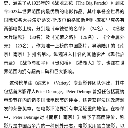
史，涵盖了从1925年的《战地之花（The Big Parade）》到如
今2023年世界范围内最优质的电影作品。其中享誉全世界的
国际知名大导演史蒂文·斯皮尔伯格和斯坦利·库布里克各有
两部电影上榜，分别是《辛德勒的名单》（24名）、《拯救
大兵瑞恩》（30名）及《光荣之路》（26名）、《全金属外
壳》（29名），作为唯一上榜的中国影片，导演陆川的《南
京！南京！》排名第8。纵观进入排名的其他影片《现代启
示录》《战争与和平》《贵和桥》《猎鹿人》等，也都在世
界范围内拥有超高口碑和巨大影响。
这份榜单由《综艺》（Variety）专业影评团队评出，其中
包括首席影评人Peter Debruge。Peter Debruge曾担任包括戛纳
电影节在内的诸多国际电影节的评委，还曾获得法国政府颁
发的荣誉奖章，在电影评论界拥有举足轻重的地位。在榜单
中，Peter Debruge对《南京！南京！》给予了高度评价，称
影片是中国战争片的一种例外形态。电影采用黑白摄影，以