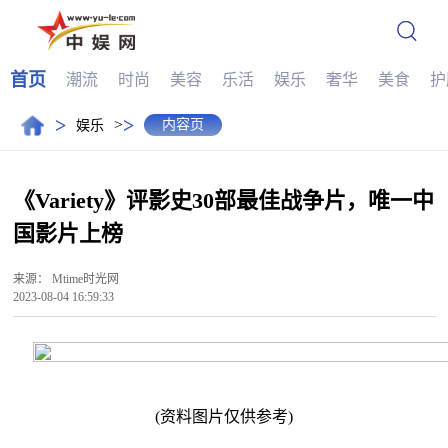
首页
潮流
时尚
美容
乐活
娱乐
奢华
美食
护
>
>
>
内容页
娱乐
《Variety》评影史30部最佳战争片，唯一中
国影片上榜
来源：
Mtime时光网
2023-08-04 16:59:33
(资料图片仅供参考)