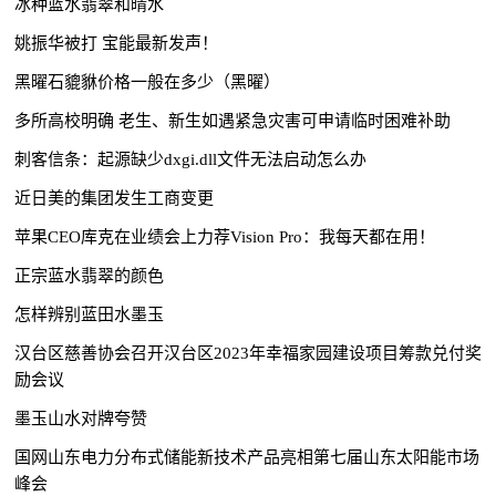
冰种蓝水翡翠和晴水
姚振华被打 宝能最新发声！
黑曜石貔貅价格一般在多少（黑曜）
多所高校明确 老生、新生如遇紧急灾害可申请临时困难补助
刺客信条：起源缺少dxgi.dll文件无法启动怎么办
近日美的集团发生工商变更
苹果CEO库克在业绩会上力荐Vision Pro：我每天都在用！
正宗蓝水翡翠的颜色
怎样辨别蓝田水墨玉
汉台区慈善协会召开汉台区2023年幸福家园建设项目筹款兑付奖
励会议
墨玉山水对牌夸赞
国网山东电力分布式储能新技术产品亮相第七届山东太阳能市场
峰会