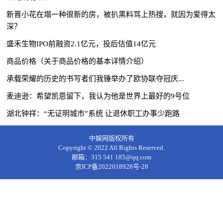
新晋小花在塌一种很新的房，被扒黑料骂上热搜，就因为爱得太
深？
盛禾生物IPO前融资2.1亿元，投后估值14亿元
商品价格（关于商品价格的基本详情介绍）
承载荣耀的历史的书写者们我锤举办了欧协联夺冠庆...
麦迪逊：希望凯恩留下，我认为他是世界上最好的9号位
湖北钟祥：“无证明城市”系统 让退休职工办事少跑路
中娱网版权所有
Copyright © 2022 All Rights Reserved.
邮箱：315 541 185@qq.com
京ICP备2022018928号-28