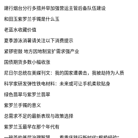
建行烟台分行多措并举加强营运主管后备队伍建设
和田玉紫罗兰手镯是什么玉
老蓝水收藏价值
夏季游泳消暑请关注以下消费提示
紧锣密鼓 地方因地制宜扩需求强产业
国债期货多数小幅收涨
尼日尔总统在美媒刊文：我的国家遭袭击，我被劫持为人质
科学家研发弹性铁电材料：未来或可让手机柔软贴身
绿色翡翠与紫罗兰翡翠
紫罗兰手镯的意义
总需求不足的最新表现与政策选择
紫罗兰玉最早在那个年代有
一碗茶的基层治理智慧——看重庆践行新时代“枫桥经验”