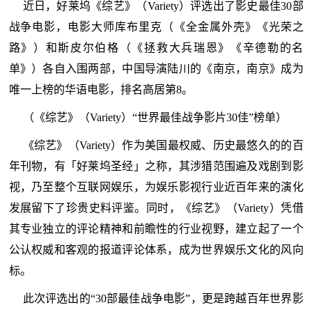
近日，好莱坞《综艺》（Variety）评选出了影史最佳30部
战争电影，电影大师库布里克（《全金属外壳》《光荣之
路》）和斯皮尔伯格（《拯救大兵瑞恩》《辛德勒的名
单》）各自入围两部，中国导演陆川的《南京，南京》成为
唯一上榜的华语电影，排名高居第8。
（《综艺》（Variety）“世界最佳战争影片30佳”榜单）
《综艺》（Variety）作为美国最权威、历史最悠久的的百
年刊物，有「好莱坞圣经」之称，其涉猎范围遍及戏剧到影
视，乃至整个互联网娱乐，为娱乐影视行业近百年来的演化
发展留下了珍贵史料评鉴。同时，《综艺》（Variety）凭借
其专业独立的评论精神和前瞻性的行业视野，建立起了一个
公认权威和客观的报道评论体系，成为世界娱乐文化的风向
标。
此次评选出的“30部最佳战争电影”，更是跨越百年世界影