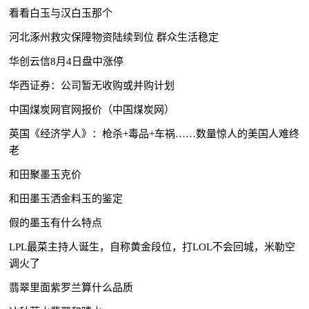
看看白玉与汉白玉那个
河北涿州救灾保障物资陆续到位 群众生活稳定
华创云信8月4日盘中涨停
华西证券：公司暂无收购或并购计划
中国煤炭网官网报价（中国煤炭网）
英国《经济学人》：枪杀+毒品+车祸……数量惊人的美国人难终
老
和田聚墨玉克价
和田墨玉洒金料玉的鉴定
假的墨玉有什么特点
LPL最菜主持人诞生，自称黄金段位，打LOL不会回城，米勒空
调火了
翡翠里面紫罗兰算什么品质