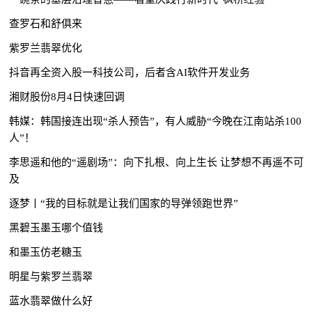
查罗石和舒俱来
紫罗兰翡翠优化
抖音再全资入股一科技公司，后者含AI软件开发业务
湘财股份8月4日快速回调
韩媒：韩国接连出现“杀人预告”，有人威胁“今晚在江南站杀100
人”！
李思遥和他的“遥剧场”：向下扎根、向上生长 让梦想不再遥不可
及
逐梦丨“我的目标就是让我们国家的导弹领跑世界”
黑碧玉墨玉哪个值钱
和墨玉仿老糖玉
明星与紫罗兰翡翠
蓝水翡翠做什么好