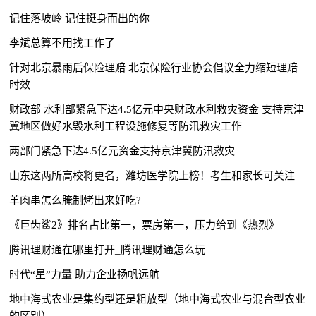
记住落坡岭 记住挺身而出的你
李斌总算不用找工作了
针对北京暴雨后保险理赔 北京保险行业协会倡议全力缩短理赔
时效
财政部 水利部紧急下达4.5亿元中央财政水利救灾资金 支持京津
冀地区做好水毁水利工程设施修复等防汛救灾工作
两部门紧急下达4.5亿元资金支持京津冀防汛救灾
山东这两所高校将更名，潍坊医学院上榜！考生和家长可关注
羊肉串怎么腌制烤出来好吃?
《巨齿鲨2》排名占比第一，票房第一，压力给到《热烈》
腾讯理财通在哪里打开_腾讯理财通怎么玩
时代“星”力量 助力企业扬帆远航
地中海式农业是集约型还是粗放型（地中海式农业与混合型农业
的区别）