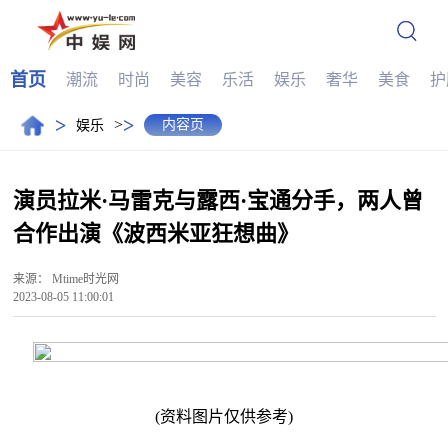
首页
潮流
时尚
美容
乐活
娱乐
奢华
美食
护
>
>
>
内容页
娱乐
演员拉米·马雷克与露西·宝通分手，两人曾
合作出演《波西米亚狂想曲》
来源：
Mtime时光网
2023-08-05 11:00:01
(资料图片仅供参考)