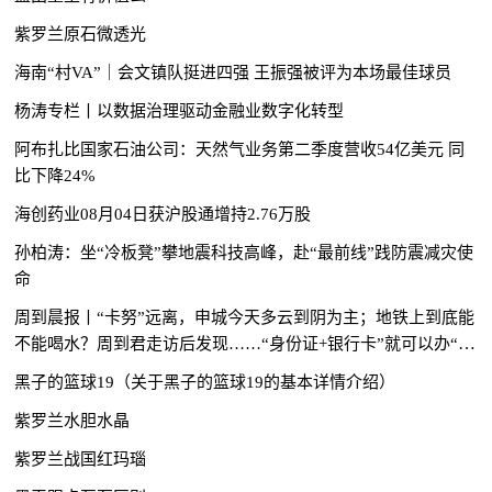
紫罗兰原石微透光
海南“村VA”｜会文镇队挺进四强 王振强被评为本场最佳球员
杨涛专栏丨以数据治理驱动金融业数字化转型
阿布扎比国家石油公司：天然气业务第二季度营收54亿美元 同
比下降24%
海创药业08月04日获沪股通增持2.76万股
孙柏涛：坐“冷板凳”攀地震科技高峰，赴“最前线”践防震减灾使
命
周到晨报丨“卡努”远离，申城今天多云到阴为主；地铁上到底能
不能喝水？周到君走访后发现……“身份证+银行卡”就可以办“第
三代身份证”了？警方提醒→
黑子的篮球19（关于黑子的篮球19的基本详情介绍）
紫罗兰水胆水晶
紫罗兰战国红玛瑙