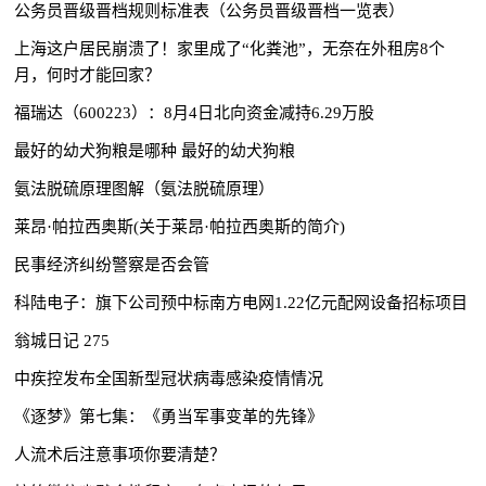
公务员晋级晋档规则标准表（公务员晋级晋档一览表）
上海这户居民崩溃了！家里成了“化粪池”，无奈在外租房8个
月，何时才能回家？
福瑞达（600223）：8月4日北向资金减持6.29万股
最好的幼犬狗粮是哪种 最好的幼犬狗粮
氨法脱硫原理图解（氨法脱硫原理）
莱昂·帕拉西奥斯(关于莱昂·帕拉西奥斯的简介)
民事经济纠纷警察是否会管
科陆电子：旗下公司预中标南方电网1.22亿元配网设备招标项目
翁城日记 275
中疾控发布全国新型冠状病毒感染疫情情况
《逐梦》第七集：《勇当军事变革的先锋》
人流术后注意事项你要清楚？