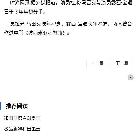
时光网讯 据外媒报道，演员拉米·马雷克与演员露西·宝通
已于今年年初分手。
员拉米·马雷克现年42岁，露西·宝通现年29岁，两人曾合
作过电影《波西米亚狂想曲》。
上一篇
下一篇
x
推荐阅读
和田玉塔青跟墨玉
极品新疆和田墨玉