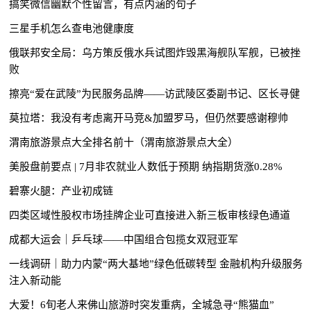
搞笑微信幽默个性留言，有点内涵的句子
三星手机怎么查电池健康度
俄联邦安全局：乌方策反俄水兵试图炸毁黑海舰队军舰，已被挫
败
擦亮“爱在武陵”为民服务品牌——访武陵区委副书记、区长寻健
莫拉塔：我没有考虑离开马竞&加盟罗马，但仍然要感谢穆帅
渭南旅游景点大全排名前十（渭南旅游景点大全）
美股盘前要点 | 7月非农就业人数低于预期 纳指期货涨0.28%
碧寨火腿：产业初成链
四类区域性股权市场挂牌企业可直接进入新三板审核绿色通道
成都大运会｜乒乓球——中国组合包揽女双冠亚军
一线调研｜助力内蒙“两大基地”绿色低碳转型 金融机构升级服务
注入新动能
大爱！6旬老人来佛山旅游时突发重病，全城急寻“熊猫血”