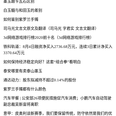
墨玉跟卡瓦石区别
白玉髓与和田玉的差别
如何鉴别紫罗兰手镯
司马光文言文原文及翻译（司马光 字君实 文言文翻译）
3d网络游戏排行榜2020前十名（3d网络游戏排行榜）
铁科轨道：8月4日融资净买入2736.68万元，连续3日累计净买入
3370.64万元
如何保持经济稳定向好？这套“组合拳”看明白
泰安哪里有卖泰山墨玉
通达动力：股东拟减持不超过0.14%的股份
紫罗兰手镯都有什么颜色
汽车早餐 | 公安部26项便民措施促汽车消费；小鹏汽车自动驾驶
副总裁吴新宙将离职
意甲：皮奥利谈新赛季，我们要保留传统，防守依然是我们的优