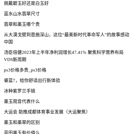
佩戴碧玉好还是白玉好
蓝水山水翡翠尺寸
翡翠和墨玉哪个贵
从大漠戈壁到恩施深山，这位“最美新时代革命军人”的故事感动
中国
汤臣倍健2023年上半年净利润增长47.41% 聚焦科学营养布局
VDS新周期
ps3价格多贵_ps3价格
睿蓝7，给你舒适出行新体验
冰种紫罗兰手链
墨玉观音代表什么
大运会 助推成都体育事业发展（大运聚焦）
墨玉和墨翠的区别
蓝田墨玉有价值么