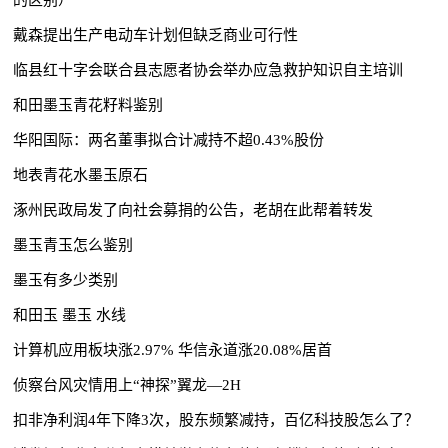
戴森提出生产电动车计划但缺乏商业可行性
临县红十字会联合县志愿者协会举办应急救护知识自主培训
和田墨玉青花籽料鉴别
华阳国际：两名董事拟合计减持不超0.43%股份
地表青花水墨玉原石
涿州民政局发了向社会募捐的公告，老胡在此帮着转发
墨玉青玉怎么鉴别
墨玉有多少类别
和田玉 墨玉 水线
计算机应用板块涨2.97% 华信永道涨20.08%居首
侦察台风灾情用上“神探”翼龙—2H
扣非净利润4年下降3次，股东频繁减持，百亿科技股怎么了？