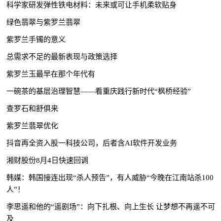
科学家研发弹性铁电材料：未来或可让手机柔软贴身
绿色翡翠与紫罗兰翡翠
紫罗兰手镯的意义
总需求不足的最新表现与政策选择
紫罗兰玉最早在那个年代有
一碗茶的基层治理智慧——看重庆践行新时代“枫桥经验”
查罗石和舒俱来
紫罗兰翡翠优化
抖音再全资入股一科技公司，后者含AI软件开发业务
湘财股份8月4日快速回调
韩媒：韩国接连出现“杀人预告”，有人威胁“今晚在江南站杀100
人”！
李思遥和他的“遥剧场”：向下扎根、向上生长 让梦想不再遥不可
及