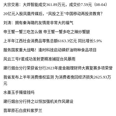
大宗交易：大烨智能成交361.89万元，成交价7.59元（08-04）
20亿元入股凤凰传媒后，“风投之王”中国移动再投资教育？
刘涛：拥有秦海璐的友情是非常大的福气
帝王蟹一蟹三吃怎么做 帝王蟹一蟹多吃之辣炒蟹腿
上半年江西社会消费品零售总额6163.3亿元 同比增长5.9%
服务国家重大战略！逢时科技启动磷虾油特种食品项目
风云三号F星成功发射更精准捕捉台风暴雨
建行烟台分行荣获省分行2023年度金融理财师大赛复赛多项荣誉
我省发布上半年消费维权监测 为消费者挽回经济损失2625.93万
元
水墨玉手镯值钱吗
建行烟台分行持之以恒加强机关作风建设
翡翠原石白皮料紫罗兰