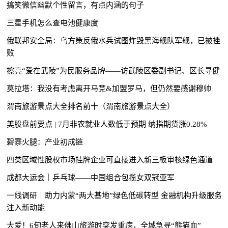
搞笑微信幽默个性留言，有点内涵的句子
三星手机怎么查电池健康度
俄联邦安全局：乌方策反俄水兵试图炸毁黑海舰队军舰，已被挫
败
擦亮“爱在武陵”为民服务品牌——访武陵区委副书记、区长寻健
莫拉塔：我没有考虑离开马竞&加盟罗马，但仍然要感谢穆帅
渭南旅游景点大全排名前十（渭南旅游景点大全）
美股盘前要点 | 7月非农就业人数低于预期 纳指期货涨0.28%
碧寨火腿：产业初成链
四类区域性股权市场挂牌企业可直接进入新三板审核绿色通道
成都大运会｜乒乓球——中国组合包揽女双冠亚军
一线调研｜助力内蒙“两大基地”绿色低碳转型 金融机构升级服务
注入新动能
大爱！6旬老人来佛山旅游时突发重病，全城急寻“熊猫血”