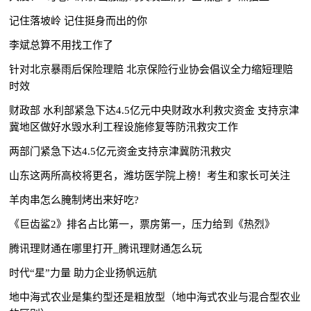
记住落坡岭 记住挺身而出的你
李斌总算不用找工作了
针对北京暴雨后保险理赔 北京保险行业协会倡议全力缩短理赔
时效
财政部 水利部紧急下达4.5亿元中央财政水利救灾资金 支持京津
冀地区做好水毁水利工程设施修复等防汛救灾工作
两部门紧急下达4.5亿元资金支持京津冀防汛救灾
山东这两所高校将更名，潍坊医学院上榜！考生和家长可关注
羊肉串怎么腌制烤出来好吃?
《巨齿鲨2》排名占比第一，票房第一，压力给到《热烈》
腾讯理财通在哪里打开_腾讯理财通怎么玩
时代“星”力量 助力企业扬帆远航
地中海式农业是集约型还是粗放型（地中海式农业与混合型农业