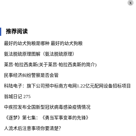
x
推荐阅读
最好的幼犬狗粮是哪种 最好的幼犬狗粮
氨法脱硫原理图解（氨法脱硫原理）
莱昂·帕拉西奥斯(关于莱昂·帕拉西奥斯的简介)
民事经济纠纷警察是否会管
科陆电子：旗下公司预中标南方电网1.22亿元配网设备招标项目
翁城日记 275
中疾控发布全国新型冠状病毒感染疫情情况
《逐梦》第七集：《勇当军事变革的先锋》
人流术后注意事项你要清楚？