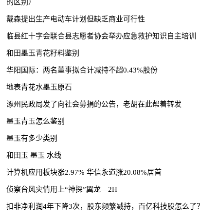
的区别）
戴森提出生产电动车计划但缺乏商业可行性
临县红十字会联合县志愿者协会举办应急救护知识自主培训
和田墨玉青花籽料鉴别
华阳国际：两名董事拟合计减持不超0.43%股份
地表青花水墨玉原石
涿州民政局发了向社会募捐的公告，老胡在此帮着转发
墨玉青玉怎么鉴别
墨玉有多少类别
和田玉 墨玉 水线
计算机应用板块涨2.97% 华信永道涨20.08%居首
侦察台风灾情用上“神探”翼龙—2H
扣非净利润4年下降3次，股东频繁减持，百亿科技股怎么了？