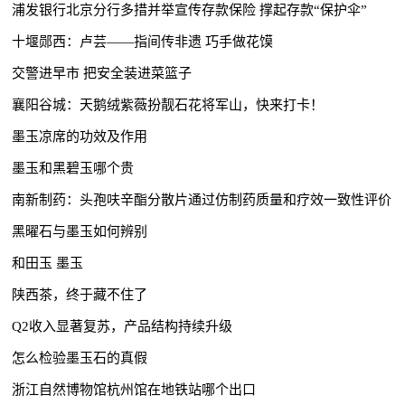
浦发银行北京分行多措并举宣传存款保险 撑起存款“保护伞”
十堰郧西：卢芸——指间传非遗 巧手做花馍
交警进早市 把安全装进菜篮子
襄阳谷城：天鹅绒紫薇扮靓石花将军山，快来打卡！
墨玉凉席的功效及作用
墨玉和黑碧玉哪个贵
南新制药：头孢呋辛酯分散片通过仿制药质量和疗效一致性评价
黑曜石与墨玉如何辨别
和田玉 墨玉
陕西茶，终于藏不住了
Q2收入显著复苏，产品结构持续升级
怎么检验墨玉石的真假
浙江自然博物馆杭州馆在地铁站哪个出口