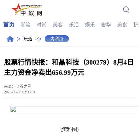
首页
潮流
时尚
美容
乐活
娱乐
奢华
美食
护
>
>
>
内容页
乐活
股票行情快报：和晶科技（300279）8月4日
主力资金净卖出656.99万元
来源：
证券之星
2023-08-05 02:33:01
(资料图)