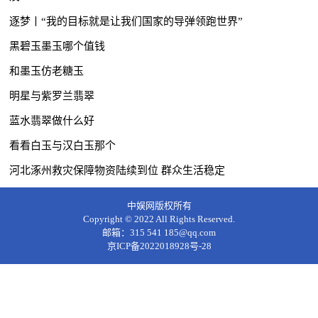
逐梦丨“我的目标就是让我们国家的导弹领跑世界”
黑碧玉墨玉哪个值钱
和墨玉仿老糖玉
明星与紫罗兰翡翠
蓝水翡翠做什么好
看看白玉与汉白玉那个
河北涿州救灾保障物资陆续到位 群众生活稳定
中娱网版权所有
Copyright © 2022 All Rights Reserved.
邮箱：315 541 185@qq.com
京ICP备2022018928号-28