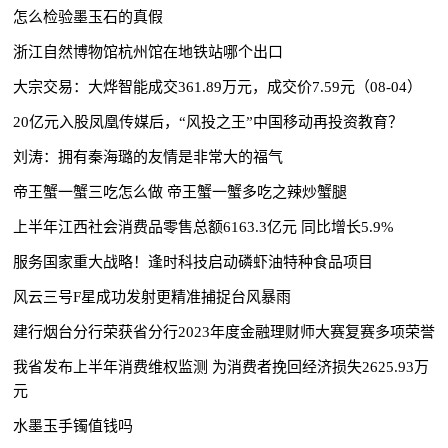
怎么检验墨玉石的真假
浙江自然博物馆杭州馆在地铁站哪个出口
大宗交易：大烨智能成交361.89万元，成交价7.59元（08-04）
20亿元入股凤凰传媒后，“风投之王”中国移动再投资教育？
刘涛：拥有秦海璐的友情是非常大的福气
帝王蟹一蟹三吃怎么做 帝王蟹一蟹多吃之辣炒蟹腿
上半年江西社会消费品零售总额6163.3亿元 同比增长5.9%
服务国家重大战略！逢时科技启动磷虾油特种食品项目
风云三号F星成功发射更精准捕捉台风暴雨
建行烟台分行荣获省分行2023年度金融理财师大赛复赛多项荣誉
我省发布上半年消费维权监测 为消费者挽回经济损失2625.93万
元
水墨玉手镯值钱吗