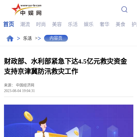
首页
潮流
时尚
美容
乐活
娱乐
奢华
美食
护
>
>
>
内容页
乐活
财政部、水利部紧急下达4.5亿元救灾资金
支持京津冀防汛救灾工作
来源：
中国经济网
2023-08-04 19:04:31