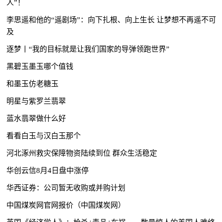
人”！
李思遥和他的“遥剧场”：向下扎根、向上生长 让梦想不再遥不可
及
逐梦丨“我的目标就是让我们国家的导弹领跑世界”
黑碧玉墨玉哪个值钱
和墨玉仿老糖玉
明星与紫罗兰翡翠
蓝水翡翠做什么好
看看白玉与汉白玉那个
河北涿州救灾保障物资陆续到位 群众生活稳定
华创云信8月4日盘中涨停
华西证券：公司暂无收购或并购计划
中国煤炭网官网报价（中国煤炭网）