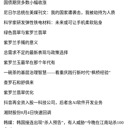
国债期货多数小幅收涨
尼日尔总统在美媒刊文：我的国家遭袭击，我被劫持为人质
科学家研发弹性铁电材料：未来或可让手机柔软贴身
绿色翡翠与紫罗兰翡翠
紫罗兰手镯的意义
总需求不足的最新表现与政策选择
紫罗兰玉最早在那个年代有
一碗茶的基层治理智慧——看重庆践行新时代“枫桥经验”
查罗石和舒俱来
紫罗兰翡翠优化
抖音再全资入股一科技公司，后者含AI软件开发业务
湘财股份8月4日快速回调
韩媒：韩国接连出现“杀人预告”，有人威胁“今晚在江南站杀100