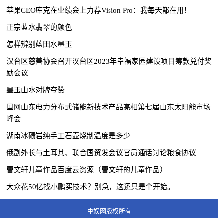
苹果CEO库克在业绩会上力荐Vision Pro：我每天都在用！
正宗蓝水翡翠的颜色
怎样辨别蓝田水墨玉
汉台区慈善协会召开汉台区2023年幸福家园建设项目筹款兑付奖
励会议
墨玉山水对牌夸赞
国网山东电力分布式储能新技术产品亮相第七届山东太阳能市场
峰会
湖南冰碛岩纯手工石壶烧制温度是多少
俄副外长与土耳其、联合国贸发会议官员通话讨论粮食协议
曹文轩儿童作品百度云资源（曹文轩的儿童作品）
大众花50亿找小鹏买技术？别急，这还只是个开始。
中娱网版权所有