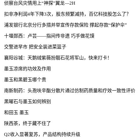
侦察台风灾情用上“神探”翼龙—2H
扣非净利润4年下降3次，股东频繁减持，百亿科技股怎么了？
浦发银行北京分行多措并举宣传存款保险 撑起存款“保护伞”
十堰郧西：卢芸——指间传非遗 巧手做花馍
交警进早市 把安全装进菜篮子
襄阳谷城：天鹅绒紫薇扮靓石花将军山，快来打卡！
墨玉凉席的功效及作用
墨玉和黑碧玉哪个贵
南新制药：头孢呋辛酯分散片通过仿制药质量和疗效一致性评价
黑曜石与墨玉如何辨别
和田玉 墨玉
陕西茶，终于藏不住了
Q2收入显著复苏，产品结构持续升级