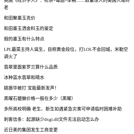
英国《经济学人》：枪杀+毒品+车祸……数量惊人的美国人难终
老
和田聚墨玉克价
和田墨玉洒金料玉的鉴定
假的墨玉有什么特点
LPL最菜主持人诞生，自称黄金段位，打LOL不会回城，米勒空
调火了
翡翠里面紫罗兰算什么品质
冰种蓝水翡翠和晴水
姚振华被打 宝能最新发声！
黑曜石貔貅价格一般在多少（黑曜）
多所高校明确 老生、新生如遇紧急灾害可申请临时困难补助
刺客信条：起源缺少dxgi.dll文件无法启动怎么办
近日美的集团发生工商变更