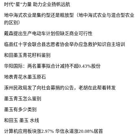
时代“星”力量 助力企业扬帆远航
地中海式农业是集约型还是粗放型（地中海式农业与混合型农业
的区别）
戴森提出生产电动车计划但缺乏商业可行性
临县红十字会联合县志愿者协会举办应急救护知识自主培训
和田墨玉青花籽料鉴别
华阳国际：两名董事拟合计减持不超0.43%股份
地表青花水墨玉原石
涿州民政局发了向社会募捐的公告，老胡在此帮着转发
墨玉青玉怎么鉴别
墨玉有多少类别
和田玉 墨玉 水线
计算机应用板块涨2.97% 华信永道涨20.08%居首