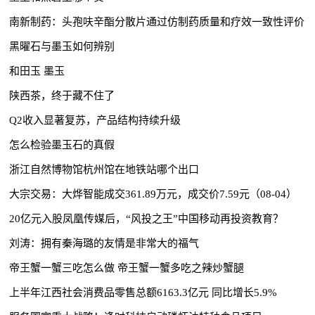
南新制药：头孢呋辛酯分散片通过仿制药质量和疗效一致性评价
黑曜石与墨玉如何辨别
和田玉 墨玉
陕西茶，终于藏不住了
Q2收入显著复苏，产品结构持续升级
怎么检验墨玉石的真假
浙江自然博物馆杭州馆在地铁站哪个出口
大宗交易：大烨智能成交361.89万元，成交价7.59元（08-04）
20亿元入股凤凰传媒后，“风投之王”中国移动再投资教育？
刘涛：拥有秦海璐的友情是非常大的福气
帝王蟹一蟹三吃怎么做 帝王蟹一蟹多吃之辣炒蟹腿
上半年江西社会消费品零售总额6163.3亿元 同比增长5.9%