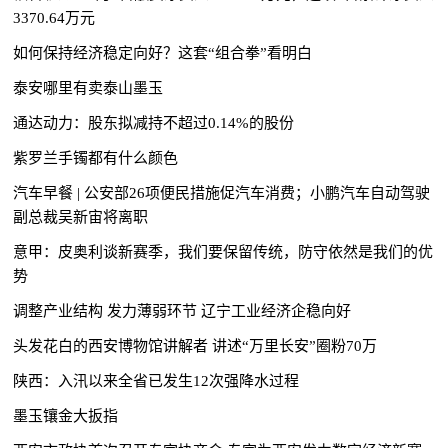
3370.64万元
如何保持经济稳定向好？这套“组合拳”看明白
泰安哪里有卖泰山墨玉
通达动力：股东拟减持不超过0.14%的股份
紫罗兰手镯都有什么颜色
汽车早餐 | 公安部26项便民措施促汽车消费；小鹏汽车自动驾驶
副总裁吴新宙将离职
意甲：皮奥利谈新赛季，我们要保留传统，防守依然是我们的优
势
调整产业结构 发力薄弱环节 辽宁工业经济企稳向好
头发花白的西安博物馆讲解者 讲述“万里长安”圈粉70万
陕西：入汛以来全省已发生12次强降水过程
墨玉镶金大扳指