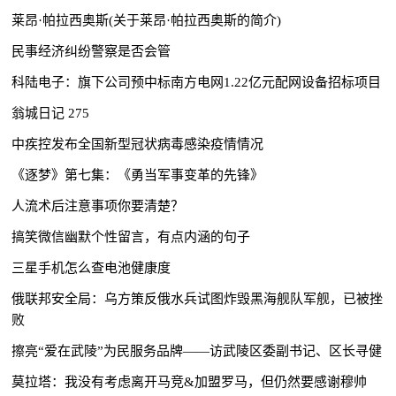
莱昂·帕拉西奥斯(关于莱昂·帕拉西奥斯的简介)
民事经济纠纷警察是否会管
科陆电子：旗下公司预中标南方电网1.22亿元配网设备招标项目
翁城日记 275
中疾控发布全国新型冠状病毒感染疫情情况
《逐梦》第七集：《勇当军事变革的先锋》
人流术后注意事项你要清楚？
搞笑微信幽默个性留言，有点内涵的句子
三星手机怎么查电池健康度
俄联邦安全局：乌方策反俄水兵试图炸毁黑海舰队军舰，已被挫
败
擦亮“爱在武陵”为民服务品牌——访武陵区委副书记、区长寻健
莫拉塔：我没有考虑离开马竞&加盟罗马，但仍然要感谢穆帅