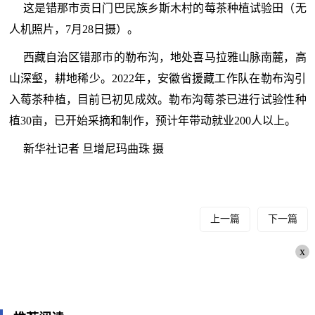
这是错那市贡日门巴民族乡斯木村的莓茶种植试验田（无
人机照片，7月28日摄）。
西藏自治区错那市的勒布沟，地处喜马拉雅山脉南麓，高
山深壑，耕地稀少。2022年，安徽省援藏工作队在勒布沟引
入莓茶种植，目前已初见成效。勒布沟莓茶已进行试验性种
植30亩，已开始采摘和制作，预计年带动就业200人以上。
新华社记者 旦增尼玛曲珠 摄
上一篇
下一篇
x