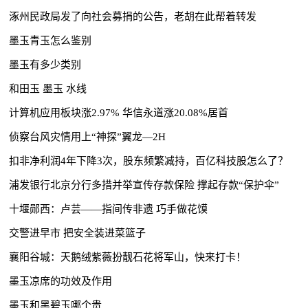
涿州民政局发了向社会募捐的公告，老胡在此帮着转发
墨玉青玉怎么鉴别
墨玉有多少类别
和田玉 墨玉 水线
计算机应用板块涨2.97% 华信永道涨20.08%居首
侦察台风灾情用上“神探”翼龙—2H
扣非净利润4年下降3次，股东频繁减持，百亿科技股怎么了？
浦发银行北京分行多措并举宣传存款保险 撑起存款“保护伞”
十堰郧西：卢芸——指间传非遗 巧手做花馍
交警进早市 把安全装进菜篮子
襄阳谷城：天鹅绒紫薇扮靓石花将军山，快来打卡！
墨玉凉席的功效及作用
墨玉和黑碧玉哪个贵