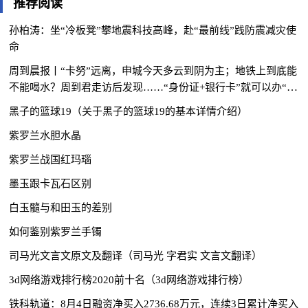
推荐阅读
孙柏涛：坐“冷板凳”攀地震科技高峰，赴“最前线”践防震减灾使
命
周到晨报丨“卡努”远离，申城今天多云到阴为主；地铁上到底能
不能喝水？周到君走访后发现……“身份证+银行卡”就可以办“第
三代身份证”了？警方提醒→
黑子的篮球19（关于黑子的篮球19的基本详情介绍）
紫罗兰水胆水晶
紫罗兰战国红玛瑙
墨玉跟卡瓦石区别
白玉髓与和田玉的差别
如何鉴别紫罗兰手镯
司马光文言文原文及翻译（司马光 字君实 文言文翻译）
3d网络游戏排行榜2020前十名（3d网络游戏排行榜）
铁科轨道：8月4日融资净买入2736.68万元，连续3日累计净买入