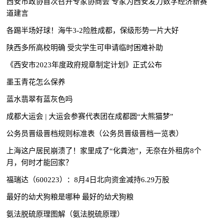
西安市政协首次召开专家协商会 专家为西安发力数字经济新赛
道建言
各踢半场好球！海牛3-2险胜成都，保级形势一片大好
陕西多所高校明确 受灾学生可申请临时困难补助
《西安市2023年度政府规章制定计划》正式公布
墨玉青花怎么保养
蓝水翡翠有蓝灰色吗
成都大运会 | 大运会参赛代表团在成都圆“大熊猫梦”
公务员晋级晋档规则标准表（公务员晋级晋档一览表）
上海这户居民崩溃了！家里成了“化粪池”，无奈在外租房8个
月，何时才能回家？
福瑞达（600223）：8月4日北向资金减持6.29万股
最好的幼犬狗粮是哪种 最好的幼犬狗粮
氨法脱硫原理图解（氨法脱硫原理）