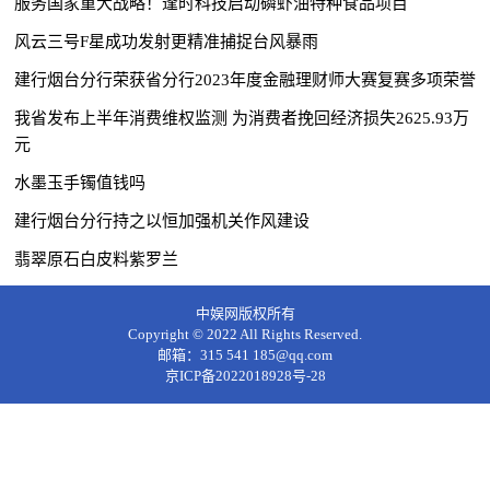
服务国家重大战略！逢时科技启动磷虾油特种食品项目
风云三号F星成功发射更精准捕捉台风暴雨
建行烟台分行荣获省分行2023年度金融理财师大赛复赛多项荣誉
我省发布上半年消费维权监测 为消费者挽回经济损失2625.93万
元
水墨玉手镯值钱吗
建行烟台分行持之以恒加强机关作风建设
翡翠原石白皮料紫罗兰
中娱网版权所有
Copyright © 2022 All Rights Reserved.
邮箱：315 541 185@qq.com
京ICP备2022018928号-28