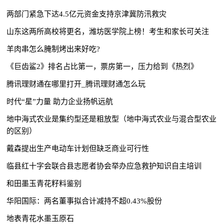
两部门紧急下达4.5亿元资金支持京津冀防汛救灾
山东这两所高校将更名，潍坊医学院上榜！考生和家长可关注
羊肉串怎么腌制烤出来好吃?
《巨齿鲨2》排名占比第一，票房第一，压力给到《热烈》
腾讯理财通在哪里打开_腾讯理财通怎么玩
时代“星”力量 助力企业扬帆远航
地中海式农业是集约型还是粗放型（地中海式农业与混合型农业
的区别）
戴森提出生产电动车计划但缺乏商业可行性
临县红十字会联合县志愿者协会举办应急救护知识自主培训
和田墨玉青花籽料鉴别
华阳国际：两名董事拟合计减持不超0.43%股份
地表青花水墨玉原石