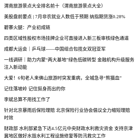
渭南旅游景点大全排名前十（渭南旅游景点大全）
美股盘前要点 | 7月非农就业人数低于预期 纳指期货涨0.28%
碧寨火腿：产业初成链
四类区域性股权市场挂牌企业可直接进入新三板审核绿色通道
成都大运会｜乒乓球——中国组合包揽女双冠亚军
一线调研｜助力内蒙“两大基地”绿色低碳转型 金融机构升级服务
注入新动能
大爱！6旬老人来佛山旅游时突发重病，全城急寻“熊猫血”
记住落坡岭 记住挺身而出的你
李斌总算不用找工作了
针对北京暴雨后保险理赔 北京保险行业协会倡议全力缩短理赔
时效
财政部 水利部紧急下达4.5亿元中央财政水利救灾资金 支持京津
冀地区做好水毁水利工程设施修复等防汛救灾工作