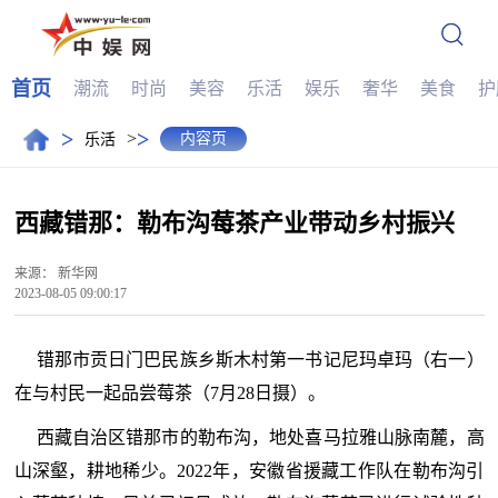
首页
潮流
时尚
美容
乐活
娱乐
奢华
美食
护
>
>
>
内容页
乐活
西藏错那：勒布沟莓茶产业带动乡村振兴
来源：
新华网
2023-08-05 09:00:17
错那市贡日门巴民族乡斯木村第一书记尼玛卓玛（右一）
在与村民一起品尝莓茶（7月28日摄）。
西藏自治区错那市的勒布沟，地处喜马拉雅山脉南麓，高
山深壑，耕地稀少。2022年，安徽省援藏工作队在勒布沟引