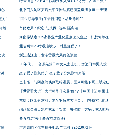
特发信息：8月4日获融资买入600.02万元，占当日流入
资金比例4.89%
和心
北京门头沟区灾后汽车保险理赔已覆盖至清水镇 一天理
赔110辆
远方”
“国企领导牵手门”最新消息：胡继勇卸任
纤维
市财政局：织密“防火网” 筑牢“隔离墙”
公
河南拟认定306家林业产业化重点龙头企业，好想你等在
列 | 名单
通信兵10小时艰难跋涉，村里复联了！
动攻
浙江省江山市发布雷暴大风黄色预警
50年代，一名漂亮的日本女人去上班，旁边日本男人投
来羡慕目光
索说
恋了爱了剧集简介 恋了爱了分集剧情介绍
全市场：与阿森纳谈判取得进展，国米可能下周二敲定巴
洛贡
【世界看大运】大运村里什么最“红”？非中国非遗莫属 土
耳其选手：手绘纸扇送给母亲，她一定喜欢！
意媒：国米有意引进两名亚特兰大球员，门将穆索+后卫
德米拉尔
想想都会流口水的家常下饭菜，每次做一大锅，家人吃得
直呼过瘾！
蓦直前进(关于蓦直前进简述)
布暴
本周舞蹈区优秀稿件汇总与安利（20230731-
20230806）