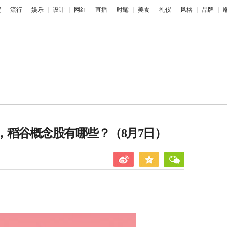
蜜
流行
娱乐
设计
网红
直播
时髦
美食
礼仪
风格
品牌
览，稻谷概念股有哪些？（8月7日）