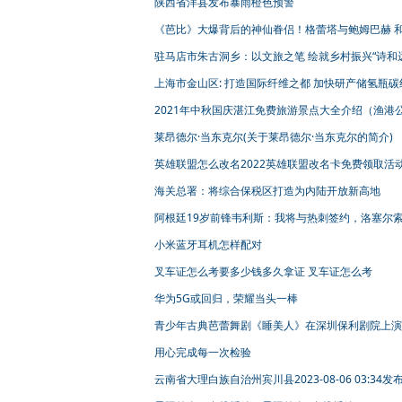
陕西省洋县发布暴雨橙色预警
《芭比》大爆背后的神仙眷侣！格蕾塔与鲍姆巴赫 
爱的人一起工作
驻马店市朱古洞乡：以文旅之笔 绘就乡村振兴“诗和
上海市金山区: 打造国际纤维之都 加快研产储氢瓶碳
产品
2021年中秋国庆湛江免费旅游景点大全介绍（渔港
园）
莱昂德尔·当东克尔(关于莱昂德尔·当东克尔的简介)
英雄联盟怎么改名2022英雄联盟改名卡免费领取活
略
海关总署：将综合保税区打造为内陆开放新高地
阿根廷19岁前锋韦利斯：我将与热刺签约，洛塞尔
他会支持我
小米蓝牙耳机怎样配对
叉车证怎么考要多少钱多久拿证 叉车证怎么考
华为5G或回归，荣耀当头一棒
青少年古典芭蕾舞剧《睡美人》在深圳保利剧院上演
用心完成每一次检验
云南省大理白族自治州宾川县2023-08-06 03:34发
雨橙色预警