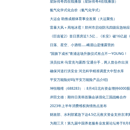
星际传奇四在线播放（星际传奇4在线播放）
氨气化学式化合价（氨气化学式）
大运会 助推成都体育事业发展（大运聚焦）
雷暴大风＋局地冰雹！郑州市启动防汛四级应急响应
《巨齿鲨2》首日票房近1.5亿，《长安》破16亿超
子牙》
日落、星空、小酒馆......峨眉山是懂露营的
“国旗下成长”青浦这场升旗仪式有点不一YOUNG！
演员拉米·马雷克与露西·宝通分手，两人曾合作出演
西米亚狂想曲》
确保河道行洪安全 河北科学精准调度大中型水库
平安万能险好吗(平安万能险产品介绍)
坤恒顺维（688283）：8月4日北向资金增持6000股
岸田文雄：期待日美韩首脑会谈强化三国战略合作
2023年上半年消费维权舆情热点发布
财政部、水利部紧急下达4.5亿元救灾资金支持京津
汛救灾工作
为期三天！第九届中国养老服务业发展论坛将于8月
在青岛开幕