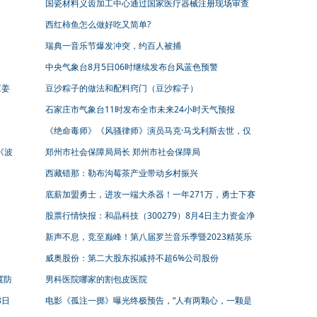
国瓷材料义齿加工中心通过国家医疗器械注册现场审查
西红柿鱼怎么做好吃又简单?
瑞典一音乐节爆发冲突，约百人被捕
中央气象台8月5日06时继续发布台风蓝色预警
《姜
豆沙粽子的做法和配料窍门（豆沙粽子）
石家庄市气象台11时发布全市未来24小时天气预报
《绝命毒师》《风骚律师》演员马克·马戈利斯去世，仅
用眼神和铃声演绎黑帮大佬
《波
郑州市社会保障局局长 郑州市社会保障局
西藏错那：勒布沟莓茶产业带动乡村振兴
底薪加盟勇士，进攻一端大杀器！一年271万，勇士下赛
季剑指总冠军
股票行情快报：和晶科技（300279）8月4日主力资金净
卖出656.99万元
新声不息，竞至巅峰！第八届罗兰音乐季暨2023精英乐
手计划圆满落幕！
威奥股份：第二大股东拟减持不超6%公司股份
冀防
男科医院哪家的割包皮医院
8日
电影《孤注一掷》曝光终极预告，“人有两颗心，一颗是
贪心，一颗是不甘心”