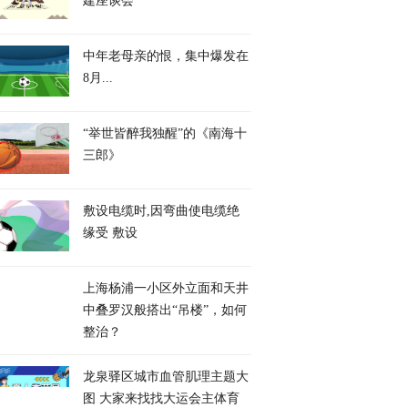
建座谈会
中年老母亲的恨，集中爆发在
8月...
“举世皆醉我独醒”的《南海十
三郎》
敷设电缆时,因弯曲使电缆绝
缘受 敷设
上海杨浦一小区外立面和天井
中叠罗汉般搭出“吊楼”，如何
整治？
龙泉驿区城市血管肌理主题大
图 大家来找找大运会主体育