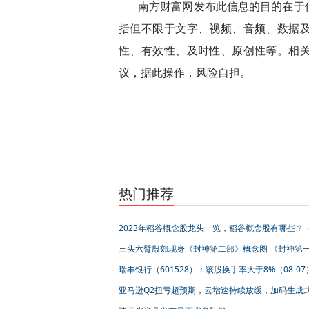
南方财富网发布此信息的目的在于
括但不限于文字、视频、音频、数据
性、有效性、及时性、原创性等。相
议，据此操作，风险自担。
标签：
热门推荐
2023年稻谷概念股龙头一览，稻谷概念股有哪些？
7日）
三头六臂殷郊现身《封神第二部》概念图 《封神第
部》票房破16亿
瑞丰银行（601528）：该股换手率大于8%（08-07
亚马逊Q2扭亏超预期，云增速持续放缓，加码生成式
竞赛 | 看财报