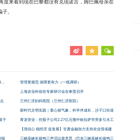
角度来看到现在巴黎都没有兑现诺言，姆巴佩母亲在
骗子。
队，
管理更规范 保障更有力（一线调研）
上海农业科创谷专家研讨会在奉贤召开
点
兰州仁济妇科医院（兰州仁济医院）
新时代文明实践｜童心探气象，科学伴成长，沙子口街道
开展新时代文明实践主题活动
基于
青龙管业：控股子公司2.27亿元预中标拉萨市旁多引水工
24
程钢塑复合管及管件采购
【强信心 稳经济 促发展】甘肃金融加力支持农业强省建
设
镑报
三峡巫峡长猿鸣三声泪沾裳意思（巴东三峡巫峡长猿鸣三