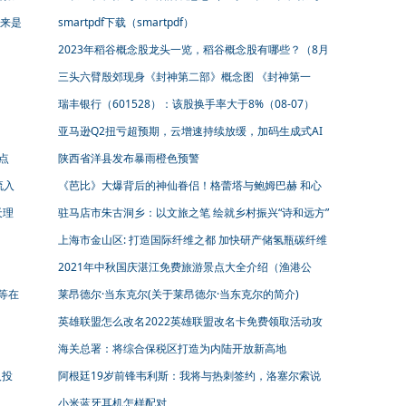
声泪沾裳是什么意思）
来是
smartpdf下载（smartpdf）
2023年稻谷概念股龙头一览，稻谷概念股有哪些？（8月
7日）
三头六臂殷郊现身《封神第二部》概念图 《封神第一
部》票房破16亿
瑞丰银行（601528）：该股换手率大于8%（08-07）
亚马逊Q2扭亏超预期，云增速持续放缓，加码生成式AI
竞赛 | 看财报
点
陕西省洋县发布暴雨橙色预警
流入
《芭比》大爆背后的神仙眷侣！格蕾塔与鲍姆巴赫 和心
爱的人一起工作
天理
驻马店市朱古洞乡：以文旅之笔 绘就乡村振兴“诗和远方”
上海市金山区: 打造国际纤维之都 加快研产储氢瓶碳纤维
产品
2021年中秋国庆湛江免费旅游景点大全介绍（渔港公
园）
等在
莱昂德尔·当东克尔(关于莱昂德尔·当东克尔的简介)
英雄联盟怎么改名2022英雄联盟改名卡免费领取活动攻
略
海关总署：将综合保税区打造为内陆开放新高地
人投
阿根廷19岁前锋韦利斯：我将与热刺签约，洛塞尔索说
他会支持我
小米蓝牙耳机怎样配对