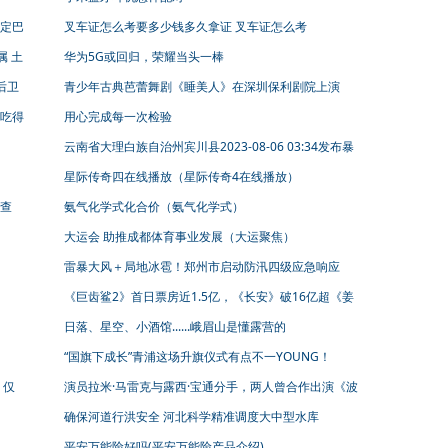
定巴
叉车证怎么考要多少钱多久拿证 叉车证怎么考
属 土
华为5G或回归，荣耀当头一棒
后卫
青少年古典芭蕾舞剧《睡美人》在深圳保利剧院上演
吃得
用心完成每一次检验
云南省大理白族自治州宾川县2023-08-06 03:34发布暴
雨橙色预警
星际传奇四在线播放（星际传奇4在线播放）
查
氨气化学式化合价（氨气化学式）
大运会 助推成都体育事业发展（大运聚焦）
雷暴大风＋局地冰雹！郑州市启动防汛四级应急响应
《巨齿鲨2》首日票房近1.5亿，《长安》破16亿超《姜
子牙》
日落、星空、小酒馆......峨眉山是懂露营的
“国旗下成长”青浦这场升旗仪式有点不一YOUNG！
，仅
演员拉米·马雷克与露西·宝通分手，两人曾合作出演《波
西米亚狂想曲》
确保河道行洪安全 河北科学精准调度大中型水库
平安万能险好吗(平安万能险产品介绍)