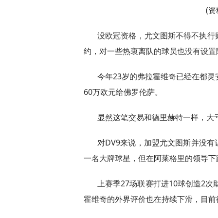
(
没欧冠资格，尤文图斯不得不执行
约，对一些热衷离队的球员也没有设置
今年23岁的弗拉霍维奇已经在都灵
60万欧元给佛罗伦萨。
显然这笔交易和德里赫特一样，大
对DV9来说，加盟尤文图斯并没
一名大牌球星，但在阿莱格里的领导下
上赛季27场联赛打进10球创造2次
霍维奇的外界评价也在持续下滑，目前德