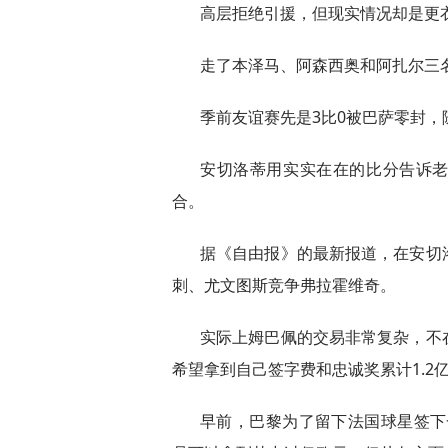
高层拒绝引援，但现实情况却是更
走了本泽马、阿森西奥和阿扎尔三
季前友谊赛先是3比0被巴萨零封，
安切洛蒂用实实在在的比分告诉老
合。
据《自由报》的最新报道，在安切
刺、尤文图斯竞争弗拉霍维奇。
实际上姆巴佩的交易非常复杂，不
希望拿到自己签字费和忠诚奖累计1.2
早前，巴黎为了留下法国球星签下一