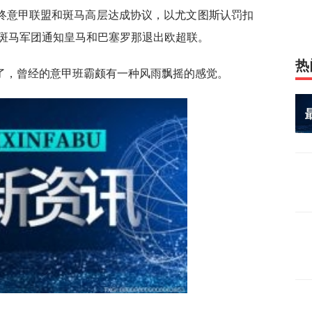
终意甲联盟和斑马高层达成协议，以尤文图斯认罚扣
斑马军团通知皇马和巴塞罗那退出欧超联。
热
了，曾经的意甲班霸颇有一种风雨飘摇的感觉。