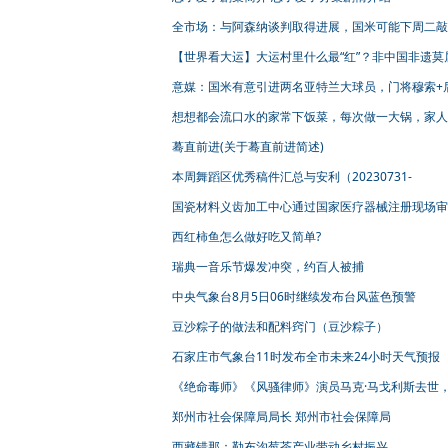
全市场：与阿森纳谈判取得进展，国米可能下周二敲
洛贡
【世界看大运】大运村里什么最“红”？非中国非遗莫
耳其选手：手绘纸扇送给母亲，她一定喜欢！
意媒：国米有意引进两名亚特兰大球员，门将穆索+
德米拉尔
想想都会流口水的家常下饭菜，每次做一大锅，家人
直呼过瘾！
蓦直前进(关于蓦直前进简述)
本周舞蹈区优秀稿件汇总与安利（20230731-
20230806）
国瓷材料义齿加工中心通过国家医疗器械注册现场审
西红柿鱼怎么做好吃又简单?
瑞典一音乐节爆发冲突，约百人被捕
中央气象台8月5日06时继续发布台风蓝色预警
豆沙粽子的做法和配料窍门（豆沙粽子）
石家庄市气象台11时发布全市未来24小时天气预报
《绝命毒师》《风骚律师》演员马克·马戈利斯去世
用眼神和铃声演绎黑帮大佬
郑州市社会保障局局长 郑州市社会保障局
西藏错那：勒布沟莓茶产业带动乡村振兴