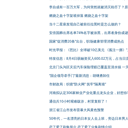
价被拒
李自成有一百万大军，为何突然就被消灭殆尽了？原
天要亡他
燃烧之血十字架谁掉落 燃烧之血十字架
当十二星座发现自己被前任拉黑时是怎么做的？
安倍国葬出席名单74%名字被涂黑，出席者身份成谜
国家“促消费20条”出台，职场健康管理消费成热点
时光早报：《芭比》全球破10亿美元 《孤注一掷》"
映"近4亿人民币
特发信息：8月4日获融资买入600.02万元，占当日
资金比例4.89%
北京门头沟区灾后汽车保险理赔已覆盖至清水镇 一
赔110辆
“国企领导牵手门”最新消息：胡继勇卸任
市财政局：织密“防火网” 筑牢“隔离墙”
河南拟认定306家林业产业化重点龙头企业，好想你
列 | 名单
通信兵10小时艰难跋涉，村里复联了！
浙江省江山市发布雷暴大风黄色预警
50年代，一名漂亮的日本女人去上班，旁边日本男
来羡慕目光
恋了爱了剧集简介 恋了爱了分集剧情介绍