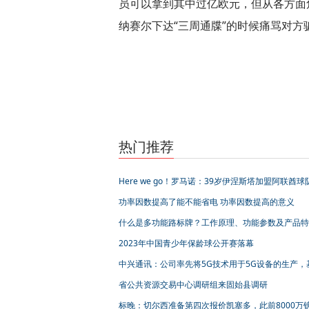
员可以拿到其中过亿欧元，但从各方面
纳赛尔下达“三周通牒”的时候痛骂对方
标签：
热门推荐
Here we go！罗马诺：39岁伊涅斯塔加盟阿联酋球
签“1+1”合同
功率因数提高了能不能省电 功率因数提高的意义
什么是多功能路标牌？工作原理、功能参数及产品特
2023年中国青少年保龄球公开赛落幕
中兴通讯：公司率先将5G技术用于5G设备的生产，
5G+数字星云平台在南京滨江智能制造基地成功上线
省公共资源交易中心调研组来固始县调研
大类、110余项5G+工业融合创新应用
标晚：切尔西准备第四次报价凯塞多，此前8000万