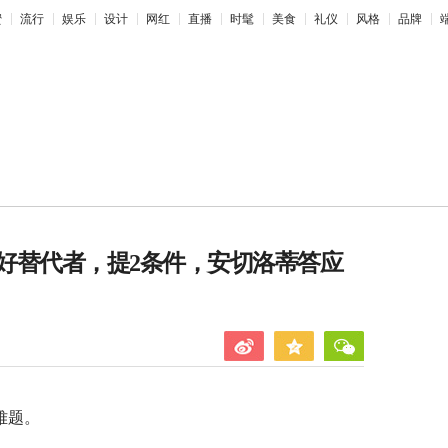
蜜
流行
娱乐
设计
网红
直播
时髦
美食
礼仪
风格
品牌
好替代者，提2条件，安切洛蒂答应
难题。