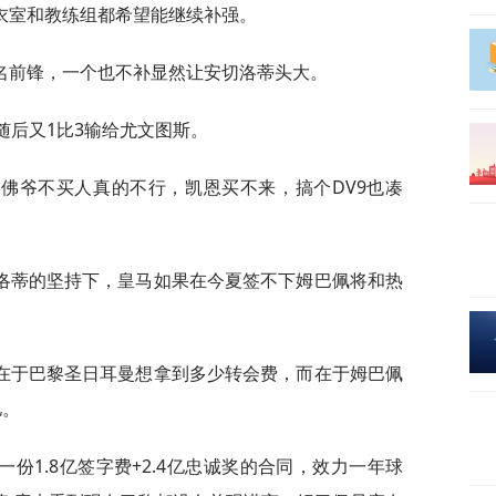
衣室和教练组都希望能继续补强。
名前锋，一个也不补显然让安切洛蒂头大。
随后又1比3输给尤文图斯。
佛爷不买人真的不行，凯恩买不来，搞个DV9也凑
洛蒂的坚持下，皇马如果在今夏签不下姆巴佩将和热
在于巴黎圣日耳曼想拿到多少转会费，而在于姆巴佩
亿。
份1.8亿签字费+2.4亿忠诚奖的合同，效力一年球