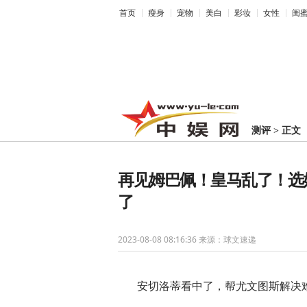
首页
瘦身
宠物
美白
彩妆
女性
闺
测评
>
正文
再见姆巴佩！皇马乱了！选
了
2023-08-08 08:16:36
来源：球文速递
安切洛蒂看中了，帮尤文图斯解决