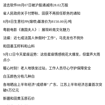
凌志软件08月07日被沪股通减持28.02万股
省人民政府关于付野秋、田获不再担任职务的通知
8月8日生意社PP(熔喷)基准价为8150.00元/吨
粤剧电影《谯国夫人》：展现岭南文化魅力
法媒：近七成法国人休假时“工作”，马克龙也不例外
和田墨玉籽料和山料
9月12日今天星座运势：这些星座情感桃花大爆发，但雷声大雨
点小
暖心时刻！老人地铁坐过站，工作人员尽心守护保障安全
白玉颜色分有几种白
各地晒出上半年经济“成绩单” 广东、江苏上半年经济总量首次突
破6万亿元
新疆和田黄玉原石价