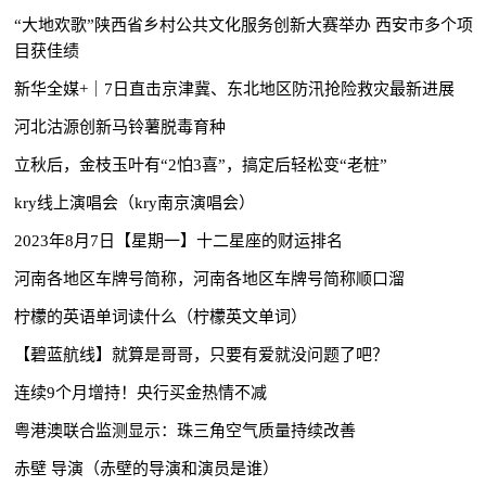
“大地欢歌”陕西省乡村公共文化服务创新大赛举办 西安市多个项
目获佳绩
新华全媒+｜7日直击京津冀、东北地区防汛抢险救灾最新进展
河北沽源创新马铃薯脱毒育种
立秋后，金枝玉叶有“2怕3喜”，搞定后轻松变“老桩”
kry线上演唱会（kry南京演唱会）
2023年8月7日【星期一】十二星座的财运排名
河南各地区车牌号简称，河南各地区车牌号简称顺口溜
柠檬的英语单词读什么（柠檬英文单词）
【碧蓝航线】就算是哥哥，只要有爱就没问题了吧？
连续9个月增持！央行买金热情不减
粤港澳联合监测显示：珠三角空气质量持续改善
赤壁 导演（赤壁的导演和演员是谁）