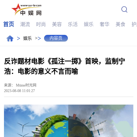
首页
潮流
时尚
美容
乐活
娱乐
奢华
美食
护
>
>
>
内容页
娱乐
反诈题材电影《孤注一掷》首映，监制宁
浩：电影的意义不言而喻
来源：
Mtime时光网
2023-08-08 11:01:27