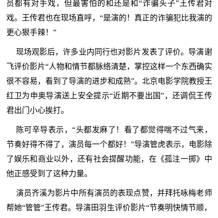
员都有对手戏，但最害怕的和还是和“诈骗头子”王传君对
戏。王传君也在现场直呼，“是演的！真正的诈骗犯比我演的
更心狠手辣！”
现场观影后，许多业内同行也对影片发表了评价。导演谢
飞评价影片“人物和情节都脉络清楚，掌控这样一个东西确实
很不容易，看到了导演的进步和成熟”。北京电影学院教授王
红卫为申奥导演送上安全提示“近期不要出国”，还调侃王传
君出门小心挨打。
陈可辛导表示，“头都发麻了！看了都觉得喘不过气来，
节奏好得不得了，演员每一个都好！”导演管虎表示，电影除
了娱乐和商业以外，还有社会提醒功能，在《孤注一掷》中
他正感受到了这种力量。
演员齐溪为影片中所有演员的表现点赞，并拜托咏梅老师
帮她“管管”王传君。导演田羽生评价影片“节奏明快情节顺，