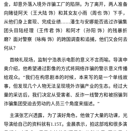
金，却意外落入境外诈骗工厂的陷阱。为了离开，两人准备
向赌徒阿天（王大陆 饰）和其女友小雨（周也 饰）下手，
从他们身上套现、完成业绩……潘生与安娜能否逃过诈骗集
团头目陆经理（王传君 饰）和阿才（孙阳 饰）的残暴折
磨？面对警察（咏梅 饰）的跨国调查和追捕，他们又会何去
何从？
首映礼现场，监制宁浩表示电影的意义不言而喻。导演申
奥介绍，他希望通过影像的方式将网络诈骗的警示意义传播
给观众。“我们在构思剧本的时候，本来写的是一个单线故
事，但发现几个人物无法呈现境外诈骗产业的生态。经过大
量的采访后，我们决定从受害者、反诈一线警方和被拐骗到
诈骗集团受迫去劳动的人员三个角度来描述。”
主演张艺兴透露，为了演好角色，他做了大量的功课，光
导演给自己的资料就有1.15T。金晨表示，拍这部戏和很多演