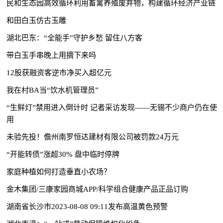
民和生态园高效循环利用畜禽养殖废弃物，构建循环经济产业链
和田白玉仿古玉雕
湖北巴东：“全能手”守护乡愁 留住八方客
带白玉手串晚上用摘下来吗
12股获融资客逆市净买入超亿元
我在村BA当“饮水机管理员”
“生鲜灯”禁用进入倒计时 记者采访发现——无锡不少商户仍在使
用
未验先投！儋州南罗恒达建材有限公司被罚款24万元
“开能转债”涨超30% 盘中临时停牌
家庭种植如何打造垂直小农场？
金木集团/三康家园商城APP/科学组合健康产品正品订购
湖南省长沙市2023-08-08 09:11发布高温黄色预警