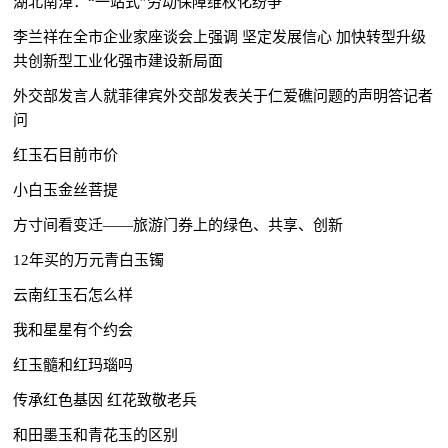
湖北南漳：“一站式”劳动保障维权化纷争
李兰祥在全市企业家座谈会上强调 坚定发展信心 加快转型升级
共创新型工业化强市建设新局面
外交部发言人就菲律宾外交部发表关于仁爱礁问题的声明答记者
问
红玉石目前市价
小白玉金丝菩提
方寸间看变迁——旅游门券上的绿色、共享、创新
12年买的万元青白玉镯
云南红玉石怎么样
我和星星有个约会
红玉髓和红玛瑙吗
传承红色基因 红花致敬老兵
和田墨玉和青花玉的区别