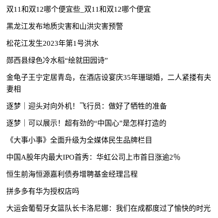
双11和双12哪个便宜些_双11和双12哪个便宜
黑龙江发布地质灾害和山洪灾害预警
松花江发生2023年第1号洪水
郧西县绿色冷水稻“绘就田园诗”
金龟子王宁定居青岛，在酒店设宴庆35年珊瑚婚，二人紧搂有夫
妻相
逐梦｜迎头对向外机！飞行员：做好了牺牲的准备
逐梦｜可以展示！超有劲的“中国心”是怎样打造的
《大事小事》全面升级为全媒体民生品牌栏目
中国A股年内最大IPO首秀：华虹公司上市首日涨逾2％
恒生前海恒源嘉利债券增聘基金经理吕程
拼多多有华为授权店吗
大运会葡萄牙女篮队长卡洛尼娜：我们在成都度过了愉快的时光