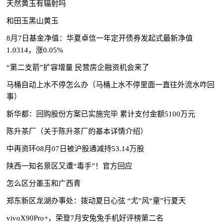
天然黄玉有辐射吗
和田玉黑山黄玉
8月7日基金净值：华夏卓信一年定开债券发起式最新净值
1.0314，涨0.05%
“第二支箭”扩容增量 民营房企融资机会来了
马桶自动上水不停怎么办（马桶上水不停里面一直往外流水咋回
事）
新华都：回购股份方案已实施完毕 累计支付金额5100万元
陈升茶厂（关于陈升茶厂的基本详情介绍）
中再资环08月07日被沪股通减持53.14万股
陕西一知名景区又遭“毒手”！官方回应
怎么区分墨玉和广西青
郑东新区龙湖办事处：拨动夏日心弦 “尤”风“童”行夏天
vivoX90Pro+，荣登7月安兔兔手机好评榜第二名