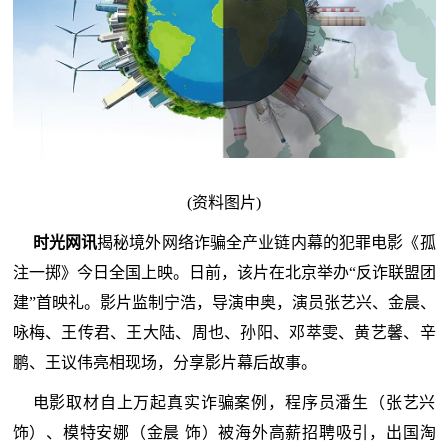
(资料图片)
时光网讯
揭秘境外网络诈骗全产业链内幕的犯罪电影《孤
注一掷》今日全国上映。日前，该片在北京举办“反诈联盟团
建”首映礼。影片监制宁浩，导演申奥，演员张艺兴、金晨、
咏梅、王传君、王大陆、周也、孙阳、邓萃雯、黄艺馨、辛
鹏、王议伟亮相现场，分享影片幕后故事。
电影取材自上万起真实诈骗案例，程序员潘生（张艺兴
饰）、模特安娜（金晨 饰）被海外高薪招聘吸引，出国淘