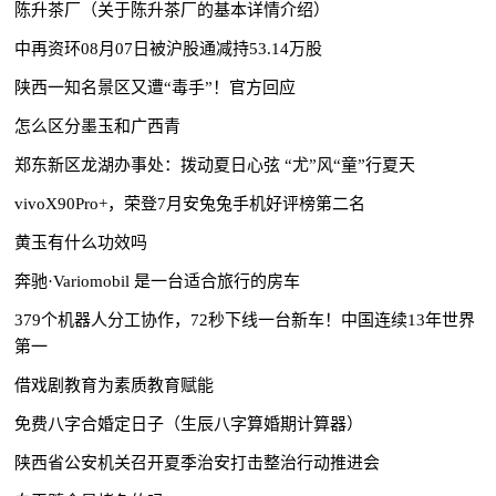
陈升茶厂（关于陈升茶厂的基本详情介绍）
中再资环08月07日被沪股通减持53.14万股
陕西一知名景区又遭“毒手”！官方回应
怎么区分墨玉和广西青
郑东新区龙湖办事处：拨动夏日心弦 “尤”风“童”行夏天
vivoX90Pro+，荣登7月安兔兔手机好评榜第二名
黄玉有什么功效吗
奔驰·Variomobil 是一台适合旅行的房车
379个机器人分工协作，72秒下线一台新车！中国连续13年世界
第一
借戏剧教育为素质教育赋能
免费八字合婚定日子（生辰八字算婚期计算器）
陕西省公安机关召开夏季治安打击整治行动推进会