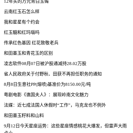
12年买的万元青白玉镯
云南红玉石怎么样
我和星星有个约会
红玉髓和红玛瑙吗
传承红色基因 红花致敬老兵
和田墨玉和青花玉的区别
凌志软件08月07日被沪股通减持28.02万股
省人民政府关于付野秋、田获不再担任职务的通知
8月8日生意社PP(熔喷)基准价为8150.00元/吨
粤剧电影《谯国夫人》：展现岭南文化魅力
法媒：近七成法国人休假时“工作”，马克龙也不例外
和田墨玉籽料和山料
9月12日今天星座运势：这些星座情感桃花大爆发，但雷声大雨
点小