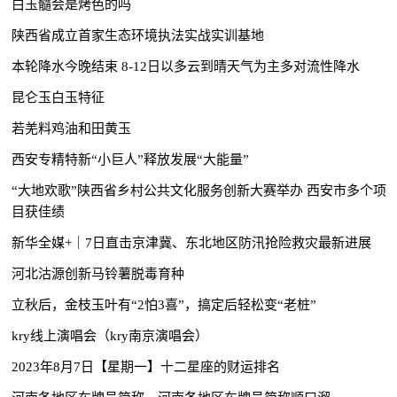
白玉髓会是烤色的吗
陕西省成立首家生态环境执法实战实训基地
本轮降水今晚结束 8-12日以多云到晴天气为主多对流性降水
昆仑玉白玉特征
若羌料鸡油和田黄玉
西安专精特新“小巨人”释放发展“大能量”
“大地欢歌”陕西省乡村公共文化服务创新大赛举办 西安市多个项
目获佳绩
新华全媒+｜7日直击京津冀、东北地区防汛抢险救灾最新进展
河北沽源创新马铃薯脱毒育种
立秋后，金枝玉叶有“2怕3喜”，搞定后轻松变“老桩”
kry线上演唱会（kry南京演唱会）
2023年8月7日【星期一】十二星座的财运排名