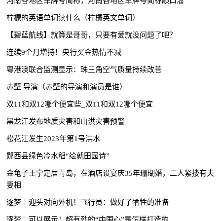
河南各地区车牌号简称，河南各地区车牌号简称顺口溜
柠檬的英语单词读什么（柠檬英文单词）
【碧蓝航线】就算是哥哥，只要有爱就没问题了吧？
连续9个月增持！央行买金热情不减
粤港澳联合监测显示：珠三角空气质量持续改善
赤壁 导演（赤壁的导演和演员是谁）
双11和双12哪个便宜些_双11和双12哪个便宜
黑龙江发布地质灾害和山洪灾害预警
松花江发生2023年第1号洪水
郧西县绿色冷水稻“绘就田园诗”
金龟子王宁定居青岛，在酒店设宴庆35年珊瑚婚，二人紧搂有夫
妻相
逐梦｜迎头对向外机！飞行员：做好了牺牲的准备
逐梦｜可以展示！超有劲的“中国心”是怎样打造的