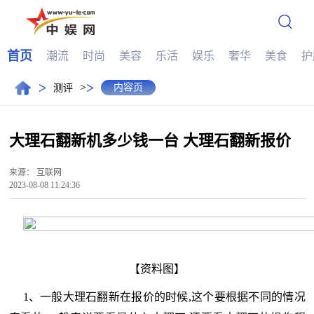
首页
潮流
时尚
美容
乐活
娱乐
奢华
美食
护
>
>
>
内容页
测评
大理石翻新机多少钱一台 大理石翻新报价
来源：
互联网
2023-08-08 11:24:36
【资料图】
1、一般大理石翻新在报价的时候,这个要根据不同的情况