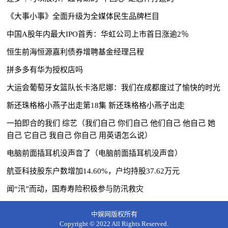
《大事小事》全面升级为全媒体民生品牌栏目
中国A股年内最大IPO首秀：华虹公司上市首日涨逾2％
恒生前海恒源嘉利债券增聘基金经理吕程
拼多多有华为授权店吗
大运会葡萄牙女篮队长卡洛尼娜：我们在成都度过了愉快的时光
新还珠格格小燕子出走第18集 新还珠格格小燕子出走
一拍即合的我们 综艺（我们自己 你们自己 他们自己 他自己 她
自己 它自己 我自己 你自己 用英语怎么说）
电脑前面插耳机没声音了（电脑前面插耳机没声音）
航亚科技股东户数增加14.60%，户均持股37.62万元
闻“汛”而动，国寿寿险积极参与防汛救灾
中娱网版权所有
Copyright © 2022 All Rights Reserved.