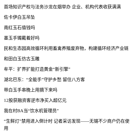
首场知识产权与法务沙龙在烟举办 企业、机构代表收获满满
佐卡伊白玉吊坠
南红玉石值钱吗
墨玉手镯戴着好吗
民和生态园高效循环利用畜禽养殖废弃物，构建循环经济产业链
和田白玉仿古玉雕
牟平：扩界扩能打造黄金“新引擎”
湖北巴东：“全能手”守护乡愁 留住八方客
带白玉手串晚上用摘下来吗
12股获融资客逆市净买入超亿元
我在村BA当“饮水机管理员”
“生鲜灯”禁用进入倒计时 记者采访发现——无锡不少商户仍在使
用